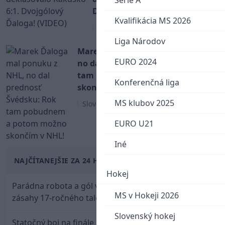
Serie A
Dvojgólový Ďaloga! (VIDEO)
Kvalifikácia MS 2026
Slovenský hokej
Liga Národov
Marek Ďaloga mal ponuku z NHL,
EURO 2024
no dal prednosť Švédsku: Rok
tam pobudnem a potom možno
Konferenčná liga
skončím v NHL!
MS klubov 2025
Slovenský hokej
EURO U21
Iné
NAJČÍTANEJŠIE ZA 24 HODÍN
Hokej
Parádna robota a gól v oslabení! Pozrite si oba
MS v Hokeji 2026
zásahy 17-ročného talentu Rychlíka proti USA
Slovenský hokej
Statočný boj na finále nestačil: Slovenská