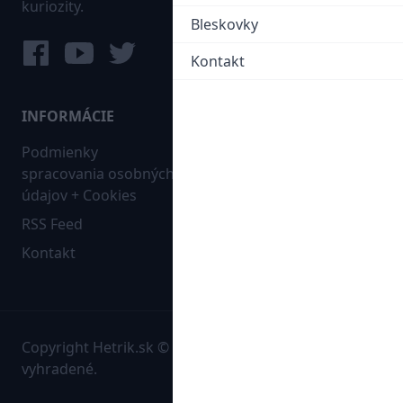
kuriozity.
Bleskovky
Kontakt
INFORMÁCIE
MAPA WEBU:
Podmienky
Futbal
spracovania osobných
Hokej
údajov + Cookies
Ostatné
RSS Feed
Bleskovky
Kontakt
Copyright Hetrik.sk © 2026 Autorské práva sú
vyhradené.