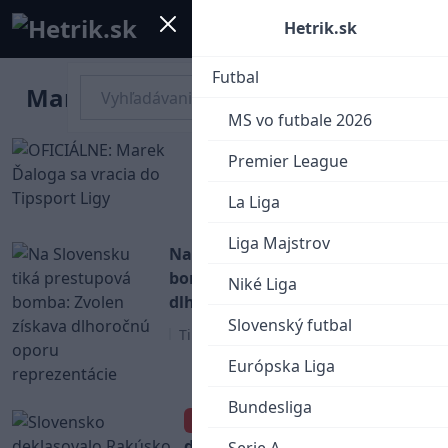
Mobile menu
Menu
Hetrik.sk
Futbal
Marek Ďaloga
MS vo futbale 2026
OFICIÁLNE: Marek Ďaloga
Premier League
sa vracia do Tipsport Ligy
La Liga
Tipsport liga
Liga Majstrov
Na Slovensku tiká prestupová
bomba: Zvolen získava
Niké Liga
dlhoročnú oporu reprezentácie
Slovenský futbal
Tipsport liga
Európska Liga
Bundesliga
Slovensko
VIDEO
deklasovalo Rakúsko 6:1.