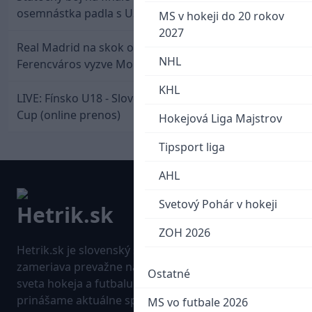
osemnástka padla s USA a zabojuje o bronz
MS v hokeji do 20 rokov
2027
Real Madrid na skok od Slovenska: Borbélyho
NHL
Ferencváros vyzve Mourinhove hviezdy
KHL
LIVE: Fínsko U18 - Slovensko U18 / Hlinka-Gretzky
Cup (online prenos)
Hokejová Liga Majstrov
Tipsport liga
AHL
Svetový Pohár v hokeji
ZOH 2026
Hetrik.sk je slovenský športový portál, ktorý sa
zameriava prevažne na najnovšie informácie zo
Ostatné
sveta hokeja a futbalu. Pravidelne na dennej báze
prinášame aktuálne správy, góly, zaujímavosti a
MS vo futbale 2026