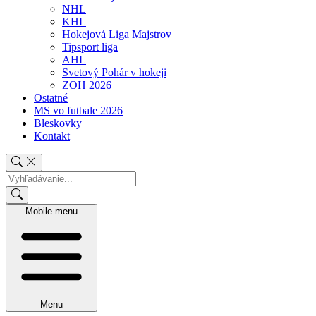
NHL
KHL
Hokejová Liga Majstrov
Tipsport liga
AHL
Svetový Pohár v hokeji
ZOH 2026
Ostatné
MS vo futbale 2026
Bleskovky
Kontakt
Mobile menu
Menu