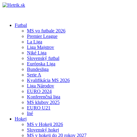
Futbal
MS vo futbale 2026
Premier League
La Liga
Liga Majstrov
Niké Liga
Slovenský futbal
Európska Liga
Bundesliga
Serie A
Kvalifikácia MS 2026
Liga Národov
EURO 2024
Konferenčná liga
MS klubov 2025
EURO U21
Iné
Hokej
MS v Hokeji 2026
Slovenský hokej
MS v hokeji do 20 rokov 2027