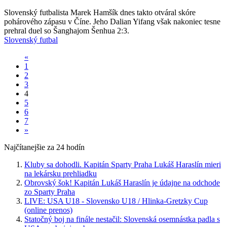
Slovenský futbalista Marek Hamšík dnes takto otváral skóre
pohárového zápasu v Číne. Jeho Dalian Yifang však nakoniec tesne
prehral duel so Šanghajom Šenhua 2:3.
Slovenský futbal
«
1
2
3
4
5
6
7
»
Najčítanejšie za 24 hodín
Kluby sa dohodli. Kapitán Sparty Praha Lukáš Haraslín mieri
na lekársku prehliadku
Obrovský šok! Kapitán Lukáš Haraslín je údajne na odchode
zo Sparty Praha
LIVE: USA U18 - Slovensko U18 / Hlinka-Gretzky Cup
(online prenos)
Statočný boj na finále nestačil: Slovenská osemnástka padla s