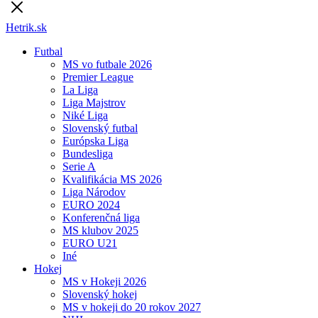
Hetrik.sk
Futbal
MS vo futbale 2026
Premier League
La Liga
Liga Majstrov
Niké Liga
Slovenský futbal
Európska Liga
Bundesliga
Serie A
Kvalifikácia MS 2026
Liga Národov
EURO 2024
Konferenčná liga
MS klubov 2025
EURO U21
Iné
Hokej
MS v Hokeji 2026
Slovenský hokej
MS v hokeji do 20 rokov 2027