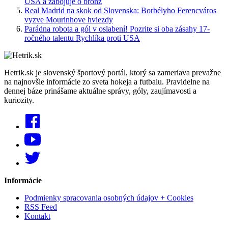
USA a zabojuje o bronz
Real Madrid na skok od Slovenska: Borbélyho Ferencváros
vyzve Mourinhove hviezdy
Parádna robota a gól v oslabení! Pozrite si oba zásahy 17-
ročného talentu Rychlíka proti USA
Hetrik.sk je slovenský športový portál, ktorý sa zameriava prevažne
na najnovšie informácie zo sveta hokeja a futbalu. Pravidelne na
dennej báze prinášame aktuálne správy, góly, zaujímavosti a
kuriozity.
Informácie
Podmienky spracovania osobných údajov + Cookies
RSS Feed
Kontakt