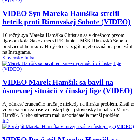
VIDEO
Syn Mareka Hamšíka strelil
hetrik proti Rimavskej Sobote (VIDEO)
10 ročný syn Mareka Hamšíka Christian sa v dnešnom prvom
ligovom kole žiakov medzi FK Jupie a MŠK Rimavská Sobota
predviedol hetrikom. Hrdý otec sa s gólmi jeho synátora pochválil
na Instagrame.
Slovenský futbal
VIDEO
Marek Hamšík sa bavil na
úsmevnej situácií v čínskej lige (VIDEO)
Aj odniesť zraneného hráča je niekedy na ihrisku problém. Zistil to
vo včerajšom zápase v čínskej lige aj slovenský futbalista Marek
Hamšík. S jeho súperom mali usporiadatelia menší problém.
Iné
VIDEO
Prvý gól Mareka Hamšíka v