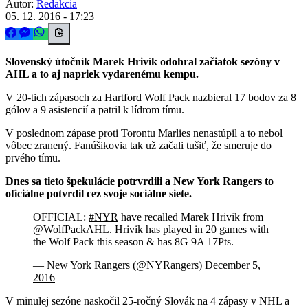
Autor:
Redakcia
05. 12. 2016 - 17:23
Slovenský útočník Marek Hrivík odohral začiatok sezóny v
AHL a to aj napriek vydarenému kempu.
V 20-tich zápasoch za Hartford Wolf Pack nazbieral 17 bodov za 8
gólov a 9 asistencií a patril k lídrom tímu.
V poslednom zápase proti Torontu Marlies nenastúpil a to nebol
vôbec zranený. Fanúšikovia tak už začali tušiť, že smeruje do
prvého tímu.
Dnes sa tieto špekulácie potrvrdili a New York Rangers to
oficiálne potvrdil cez svoje sociálne siete.
OFFICIAL:
#NYR
have recalled Marek Hrivik from
@WolfPackAHL
. Hrivik has played in 20 games with
the Wolf Pack this season & has 8G 9A 17Pts.
— New York Rangers (@NYRangers)
December 5,
2016
V minulej sezóne naskočil 25-ročný Slovák na 4 zápasy v NHL a