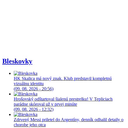
Bleskovky
HK Skalica má nový znak. Klub predstavil kompletnú
vizuálnu identitu
(09. 08. 2026 - 20:56)
Hrošovský odštartoval šialenú prestrelku! V Tepliciach
parádne skóroval už v prvej minúte
(09. 08. 2026 - 12:32)
Zdrvený Messi priletel do Argentíny, denník odhalil detaily o
chorobe jeho otca