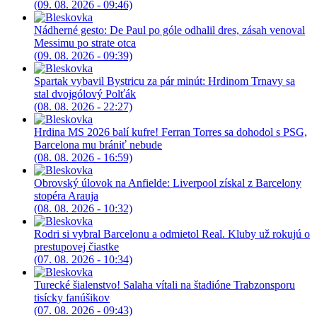
(09. 08. 2026 - 09:46)
Nádherné gesto: De Paul po góle odhalil dres, zásah venoval
Messimu po strate otca
(09. 08. 2026 - 09:39)
Spartak vybavil Bystricu za pár minút: Hrdinom Trnavy sa
stal dvojgólový Polťák
(08. 08. 2026 - 22:27)
Hrdina MS 2026 balí kufre! Ferran Torres sa dohodol s PSG,
Barcelona mu brániť nebude
(08. 08. 2026 - 16:59)
Obrovský úlovok na Anfielde: Liverpool získal z Barcelony
stopéra Arauja
(08. 08. 2026 - 10:32)
Rodri si vybral Barcelonu a odmietol Real. Kluby už rokujú o
prestupovej čiastke
(07. 08. 2026 - 10:34)
Turecké šialenstvo! Salaha vítali na štadióne Trabzonsporu
tisícky fanúšikov
(07. 08. 2026 - 09:43)