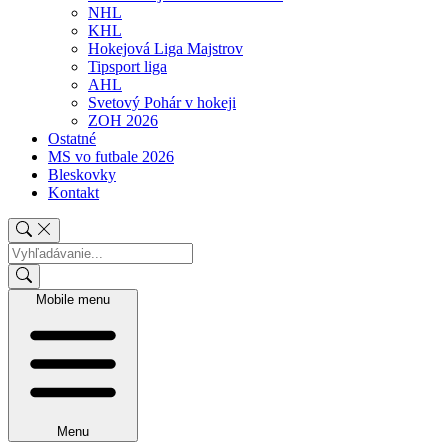
NHL
KHL
Hokejová Liga Majstrov
Tipsport liga
AHL
Svetový Pohár v hokeji
ZOH 2026
Ostatné
MS vo futbale 2026
Bleskovky
Kontakt
Mobile menu
Menu