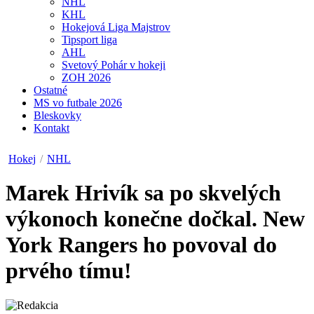
NHL
KHL
Hokejová Liga Majstrov
Tipsport liga
AHL
Svetový Pohár v hokeji
ZOH 2026
Ostatné
MS vo futbale 2026
Bleskovky
Kontakt
Hokej
/
NHL
Marek Hrivík sa po skvelých
výkonoch konečne dočkal. New
York Rangers ho povoval do
prvého tímu!