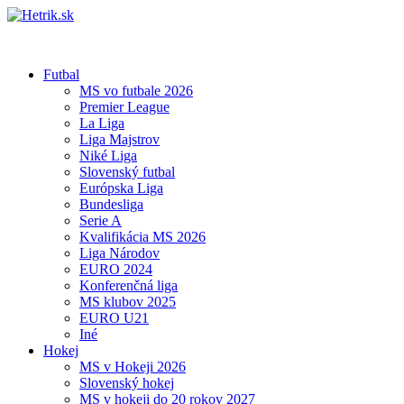
Futbal
MS vo futbale 2026
Premier League
La Liga
Liga Majstrov
Niké Liga
Slovenský futbal
Európska Liga
Bundesliga
Serie A
Kvalifikácia MS 2026
Liga Národov
EURO 2024
Konferenčná liga
MS klubov 2025
EURO U21
Iné
Hokej
MS v Hokeji 2026
Slovenský hokej
MS v hokeji do 20 rokov 2027