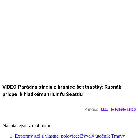
VIDEO Parádna strela z hranice šestnástky: Rusnák
prispel k hladkému triumfu Seattlu
Najčítanejšie za 24 hodín
Exportný gól z vlastnej polovice: Bývalý útočník Trnavy