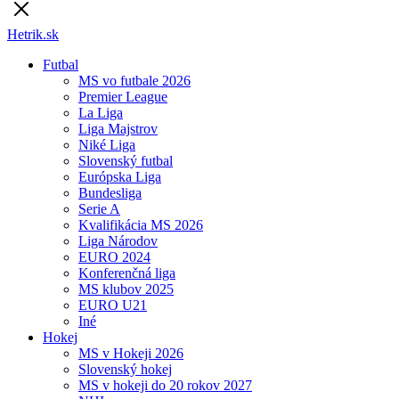
Hetrik.sk
Futbal
MS vo futbale 2026
Premier League
La Liga
Liga Majstrov
Niké Liga
Slovenský futbal
Európska Liga
Bundesliga
Serie A
Kvalifikácia MS 2026
Liga Národov
EURO 2024
Konferenčná liga
MS klubov 2025
EURO U21
Iné
Hokej
MS v Hokeji 2026
Slovenský hokej
MS v hokeji do 20 rokov 2027