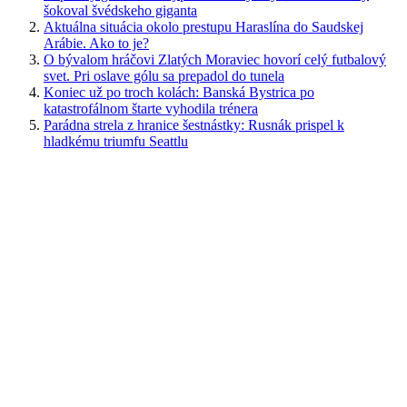
šokoval švédskeho giganta
Aktuálna situácia okolo prestupu Haraslína do Saudskej
Arábie. Ako to je?
O bývalom hráčovi Zlatých Moraviec hovorí celý futbalový
svet. Pri oslave gólu sa prepadol do tunela
Koniec už po troch kolách: Banská Bystrica po
katastrofálnom štarte vyhodila trénera
Parádna strela z hranice šestnástky: Rusnák prispel k
hladkému triumfu Seattlu