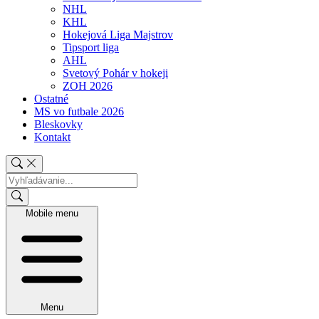
NHL
KHL
Hokejová Liga Majstrov
Tipsport liga
AHL
Svetový Pohár v hokeji
ZOH 2026
Ostatné
MS vo futbale 2026
Bleskovky
Kontakt
Mobile menu
Menu