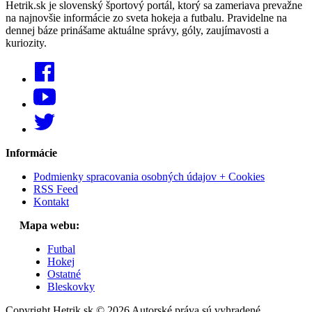
Hetrik.sk je slovenský športový portál, ktorý sa zameriava prevažne
na najnovšie informácie zo sveta hokeja a futbalu. Pravidelne na
dennej báze prinášame aktuálne správy, góly, zaujímavosti a
kuriozity.
Informácie
Podmienky spracovania osobných údajov + Cookies
RSS Feed
Kontakt
Mapa webu:
Futbal
Hokej
Ostatné
Bleskovky
Copyright Hetrik.sk © 2026 Autorské práva sú vyhradené.