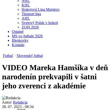
NHL
KHL
Hokejová Liga Majstrov
Tipsport liga
AHL
Svetový Pohár v hokeji
ZOH 2026
Ostatné
MS vo futbale 2026
Bleskovky
Kontakt
Futbal
/
Slovenský futbal
VIDEO
Mareka Hamšíka v deň
narodenín prekvapili v šatni
jeho zverenci z akadémie
Autor:
Redakcia
28. 07. 2023 - 08:34