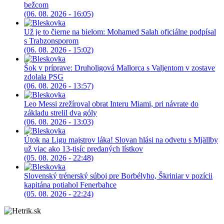
bežcom
(06. 08. 2026 - 16:05)
Už je to čierne na bielom: Mohamed Salah oficiálne podpísal
s Trabzonsporom
(06. 08. 2026 - 15:02)
Šok v príprave: Druholigová Mallorca s Valjentom v zostave
zdolala PSG
(06. 08. 2026 - 13:57)
Leo Messi zrežíroval obrat Interu Miami, pri návrate do
základu strelil dva góly
(06. 08. 2026 - 13:03)
Útok na Ligu majstrov láka! Slovan hlási na odvetu s Mjällby
už viac ako 13-tisíc predaných lístkov
(05. 08. 2026 - 22:48)
Slovenský trénerský súboj pre Borbélyho, Škriniar v pozícii
kapitána potiahol Fenerbahce
(05. 08. 2026 - 22:24)