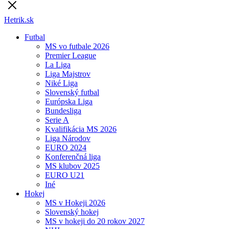
Hetrik.sk
Futbal
MS vo futbale 2026
Premier League
La Liga
Liga Majstrov
Niké Liga
Slovenský futbal
Európska Liga
Bundesliga
Serie A
Kvalifikácia MS 2026
Liga Národov
EURO 2024
Konferenčná liga
MS klubov 2025
EURO U21
Iné
Hokej
MS v Hokeji 2026
Slovenský hokej
MS v hokeji do 20 rokov 2027