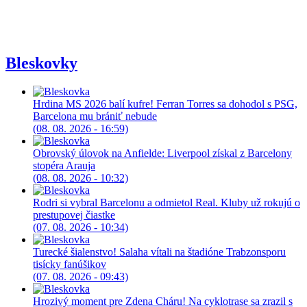
Bleskovky
Hrdina MS 2026 balí kufre! Ferran Torres sa dohodol s PSG,
Barcelona mu brániť nebude
(08. 08. 2026 - 16:59)
Obrovský úlovok na Anfielde: Liverpool získal z Barcelony
stopéra Arauja
(08. 08. 2026 - 10:32)
Rodri si vybral Barcelonu a odmietol Real. Kluby už rokujú o
prestupovej čiastke
(07. 08. 2026 - 10:34)
Turecké šialenstvo! Salaha vítali na štadióne Trabzonsporu
tisícky fanúšikov
(07. 08. 2026 - 09:43)
Hrozivý moment pre Zdena Cháru! Na cyklotrase sa zrazil s