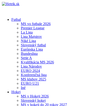
Futbal
MS vo futbale 2026
Premier League
La Liga
Liga Majstrov
Niké Liga
Slovenský futbal
Európska Liga
Bundesliga
Serie A
Kvalifikácia MS 2026
Liga Národov
EURO 2024
Konferenčná liga
MS klubov 2025
EURO U21
Iné
Hokej
MS v Hokeji 2026
Slovenský hokej
MS v hokeji do 20 rokov 2027