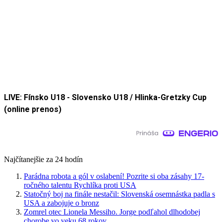
LIVE: Fínsko U18 - Slovensko U18 / Hlinka-Gretzky Cup
(online prenos)
Najčítanejšie za 24 hodín
Parádna robota a gól v oslabení! Pozrite si oba zásahy 17-
ročného talentu Rychlíka proti USA
Statočný boj na finále nestačil: Slovenská osemnástka padla s
USA a zabojuje o bronz
Zomrel otec Lionela Messiho. Jorge podľahol dlhodobej
chorobe vo veku 68 rokov