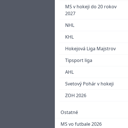
MS v hokeji do 20 rokov
2027
NHL
KHL
Hokejová Liga Majstrov
Tipsport liga
AHL
Svetový Pohár v hokeji
ZOH 2026
Ostatné
MS vo futbale 2026