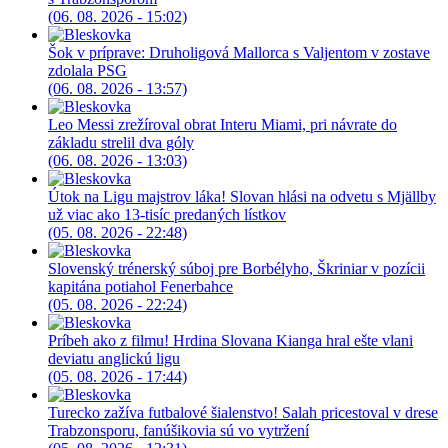
(06. 08. 2026 - 15:02)
Šok v príprave: Druholigová Mallorca s Valjentom v zostave
zdolala PSG
(06. 08. 2026 - 13:57)
Leo Messi zrežíroval obrat Interu Miami, pri návrate do
základu strelil dva góly
(06. 08. 2026 - 13:03)
Útok na Ligu majstrov láka! Slovan hlási na odvetu s Mjällby
už viac ako 13-tisíc predaných lístkov
(05. 08. 2026 - 22:48)
Slovenský trénerský súboj pre Borbélyho, Škriniar v pozícii
kapitána potiahol Fenerbahce
(05. 08. 2026 - 22:24)
Príbeh ako z filmu! Hrdina Slovana Kianga hral ešte vlani
deviatu anglickú ligu
(05. 08. 2026 - 17:44)
Turecko zažíva futbalové šialenstvo! Salah pricestoval v drese
Trabzonsporu, fanúšikovia sú vo vytržení