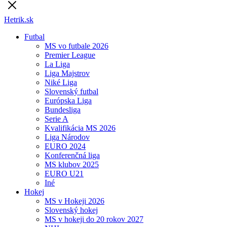
Hetrik.sk
Futbal
MS vo futbale 2026
Premier League
La Liga
Liga Majstrov
Niké Liga
Slovenský futbal
Európska Liga
Bundesliga
Serie A
Kvalifikácia MS 2026
Liga Národov
EURO 2024
Konferenčná liga
MS klubov 2025
EURO U21
Iné
Hokej
MS v Hokeji 2026
Slovenský hokej
MS v hokeji do 20 rokov 2027