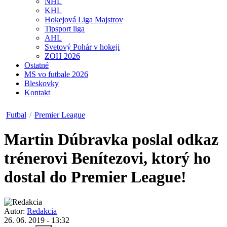
NHL
KHL
Hokejová Liga Majstrov
Tipsport liga
AHL
Svetový Pohár v hokeji
ZOH 2026
Ostatné
MS vo futbale 2026
Bleskovky
Kontakt
Futbal
/
Premier League
Martin Dúbravka poslal odkaz
trénerovi Benítezovi, ktorý ho
dostal do Premier League!
Autor:
Redakcia
26. 06. 2019 - 13:32