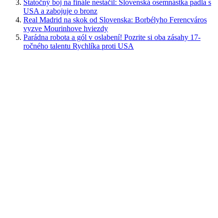
Statočný boj na finále nestačil: Slovenská osemnástka padla s
USA a zabojuje o bronz
Real Madrid na skok od Slovenska: Borbélyho Ferencváros
vyzve Mourinhove hviezdy
Parádna robota a gól v oslabení! Pozrite si oba zásahy 17-
ročného talentu Rychlíka proti USA