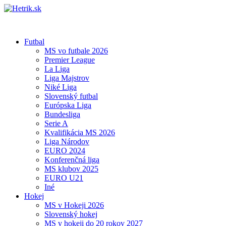
Futbal
MS vo futbale 2026
Premier League
La Liga
Liga Majstrov
Niké Liga
Slovenský futbal
Európska Liga
Bundesliga
Serie A
Kvalifikácia MS 2026
Liga Národov
EURO 2024
Konferenčná liga
MS klubov 2025
EURO U21
Iné
Hokej
MS v Hokeji 2026
Slovenský hokej
MS v hokeji do 20 rokov 2027