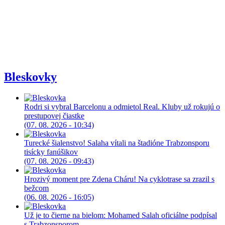
Bleskovky
Rodri si vybral Barcelonu a odmietol Real. Kluby už rokujú o
prestupovej čiastke
(07. 08. 2026 - 10:34)
Turecké šialenstvo! Salaha vítali na štadióne Trabzonsporu
tisícky fanúšikov
(07. 08. 2026 - 09:43)
Hrozivý moment pre Zdena Cháru! Na cyklotrase sa zrazil s
bežcom
(06. 08. 2026 - 16:05)
Už je to čierne na bielom: Mohamed Salah oficiálne podpísal
s Trabzonsporom