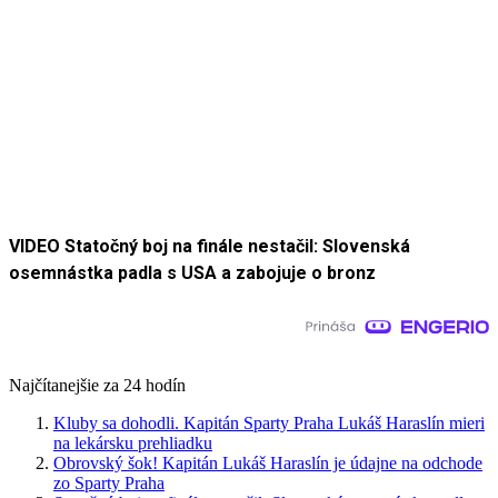
VIDEO Statočný boj na finále nestačil: Slovenská
osemnástka padla s USA a zabojuje o bronz
Najčítanejšie za 24 hodín
Kluby sa dohodli. Kapitán Sparty Praha Lukáš Haraslín mieri
na lekársku prehliadku
Obrovský šok! Kapitán Lukáš Haraslín je údajne na odchode
zo Sparty Praha