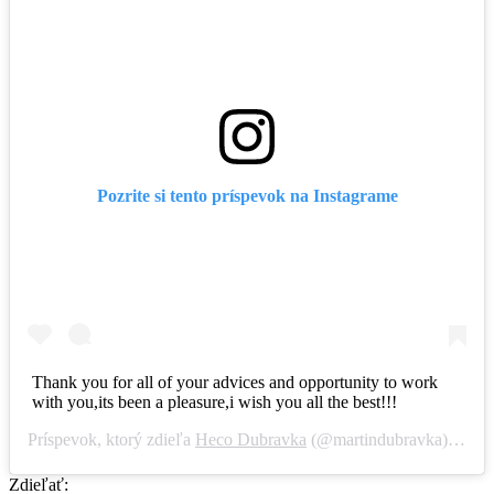
Pozrite si tento príspevok na Instagrame
Thank you for all of your advices and opportunity to work
with you,its been a pleasure,i wish you all the best!!!
Príspevok, ktorý zdieľa
Heco Dubravka
(@martindubravka),
24 J
Zdieľať: