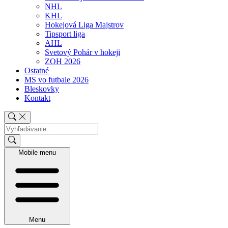
NHL
KHL
Hokejová Liga Majstrov
Tipsport liga
AHL
Svetový Pohár v hokeji
ZOH 2026
Ostatné
MS vo futbale 2026
Bleskovky
Kontakt
Mobile menu
Menu