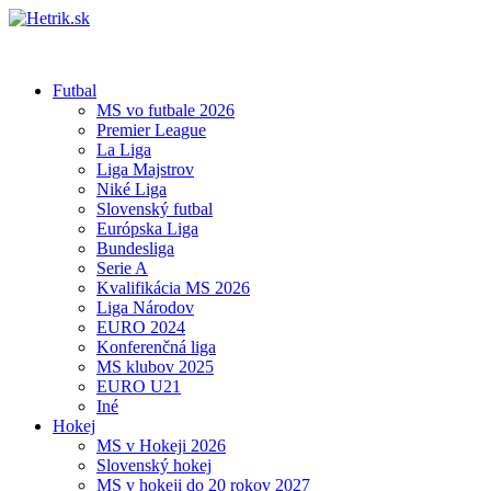
Futbal
MS vo futbale 2026
Premier League
La Liga
Liga Majstrov
Niké Liga
Slovenský futbal
Európska Liga
Bundesliga
Serie A
Kvalifikácia MS 2026
Liga Národov
EURO 2024
Konferenčná liga
MS klubov 2025
EURO U21
Iné
Hokej
MS v Hokeji 2026
Slovenský hokej
MS v hokeji do 20 rokov 2027