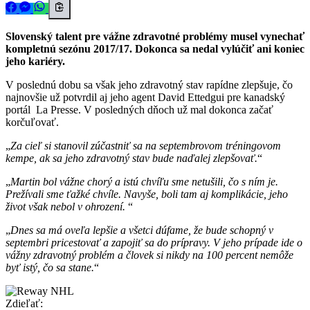
Slovenský talent pre vážne zdravotné problémy musel vynechať
kompletnú sezónu 2017/17. Dokonca sa nedal vylúčiť ani koniec
jeho kariéry.
V poslednú dobu sa však jeho zdravotný stav rapídne zlepšuje, čo
najnovšie už potvrdil aj jeho agent David Ettedgui pre kanadský
portál La Presse. V posledných dňoch už mal dokonca začať
korčuľovať.
Za cieľ si stanovil zúčastniť sa na septembrovom tréningovom
kempe, ak sa jeho zdravotný stav bude naďalej zlepšovať.
Martin bol vážne chorý a istú chvíľu sme netušili, čo s ním je.
Prežívali sme ťažké chvíle. Navyše, boli tam aj komplikácie, jeho
život však nebol v ohrození.
Dnes sa má oveľa lepšie a všetci dúfame, že bude schopný v
septembri pricestovať a zapojiť sa do prípravy. V jeho prípade ide o
vážny zdravotný problém a človek si nikdy na 100 percent nemôže
byť istý, čo sa stane.
Zdieľať: