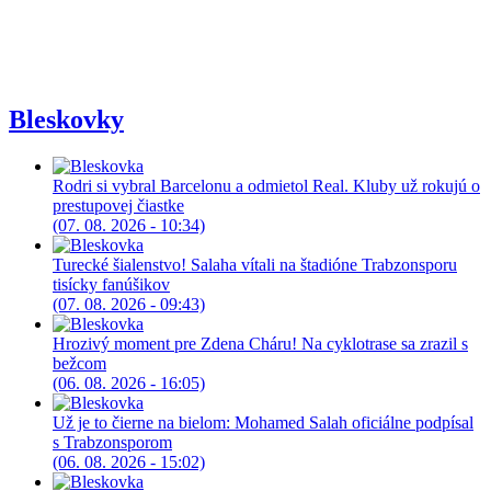
Bleskovky
Rodri si vybral Barcelonu a odmietol Real. Kluby už rokujú o
prestupovej čiastke
(07. 08. 2026 - 10:34)
Turecké šialenstvo! Salaha vítali na štadióne Trabzonsporu
tisícky fanúšikov
(07. 08. 2026 - 09:43)
Hrozivý moment pre Zdena Cháru! Na cyklotrase sa zrazil s
bežcom
(06. 08. 2026 - 16:05)
Už je to čierne na bielom: Mohamed Salah oficiálne podpísal
s Trabzonsporom
(06. 08. 2026 - 15:02)