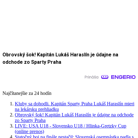
Obrovský šok! Kapitán Lukáš Haraslín je údajne na
odchode zo Sparty Praha
Najčítanejšie za 24 hodín
Kluby sa dohodli. Kapitán Sparty Praha Lukáš Haraslín mieri
na lekársku prehliadku
Obrovský šok! Kapitán Lukáš Haraslín je údajne na odchode
zo Sparty Praha
LIVE: USA U18 - Slovensko U18 / Hlinka-Gretzky Cup
(online prenos)
Statočný boj na finále nestačil: Slovenská osemnástka padla s