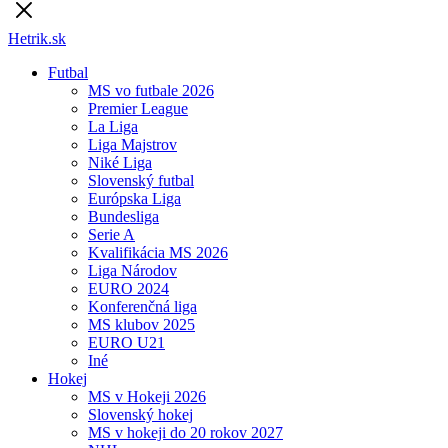
Hetrik.sk
Futbal
MS vo futbale 2026
Premier League
La Liga
Liga Majstrov
Niké Liga
Slovenský futbal
Európska Liga
Bundesliga
Serie A
Kvalifikácia MS 2026
Liga Národov
EURO 2024
Konferenčná liga
MS klubov 2025
EURO U21
Iné
Hokej
MS v Hokeji 2026
Slovenský hokej
MS v hokeji do 20 rokov 2027