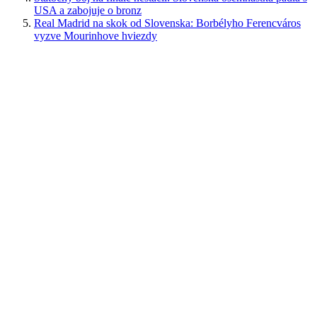
USA a zabojuje o bronz
Real Madrid na skok od Slovenska: Borbélyho Ferencváros
vyzve Mourinhove hviezdy