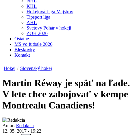
NHL
KHL
Hokejová Liga Majstrov
Tipsport liga
AHL
Svetový Pohár v hokeji
ZOH 2026
Ostatné
MS vo futbale 2026
Bleskovky
Kontakt
Hokej
/
Slovenský hokej
Martin Réway je späť na ľade.
V lete chce zabojovať v kempe
Montrealu Canadiens!
Autor:
Redakcia
12. 05. 2017 - 19:22