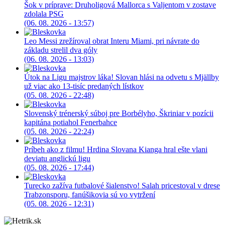
Šok v príprave: Druholigová Mallorca s Valjentom v zostave
zdolala PSG
(06. 08. 2026 - 13:57)
Leo Messi zrežíroval obrat Interu Miami, pri návrate do
základu strelil dva góly
(06. 08. 2026 - 13:03)
Útok na Ligu majstrov láka! Slovan hlási na odvetu s Mjällby
už viac ako 13-tisíc predaných lístkov
(05. 08. 2026 - 22:48)
Slovenský trénerský súboj pre Borbélyho, Škriniar v pozícii
kapitána potiahol Fenerbahce
(05. 08. 2026 - 22:24)
Príbeh ako z filmu! Hrdina Slovana Kianga hral ešte vlani
deviatu anglickú ligu
(05. 08. 2026 - 17:44)
Turecko zažíva futbalové šialenstvo! Salah pricestoval v drese
Trabzonsporu, fanúšikovia sú vo vytržení
(05. 08. 2026 - 12:31)