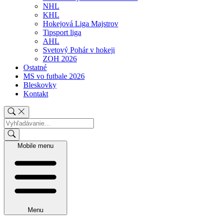
NHL
KHL
Hokejová Liga Majstrov
Tipsport liga
AHL
Svetový Pohár v hokeji
ZOH 2026
Ostatné
MS vo futbale 2026
Bleskovky
Kontakt
Mobile menu
Menu