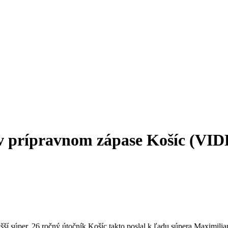
v prípravnom zápase Košíc (VI
ší súper. 26 ročný útočník Košíc takto poslal k ľadu súpera Maximili