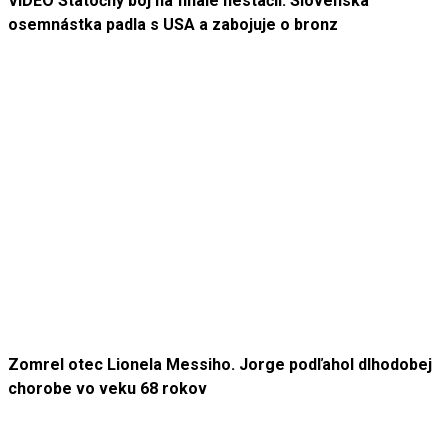
VIDEO Statočný boj na finále nestačil: Slovenská
osemnástka padla s USA a zabojuje o bronz
Zomrel otec Lionela Messiho. Jorge podľahol dlhodobej
chorobe vo veku 68 rokov