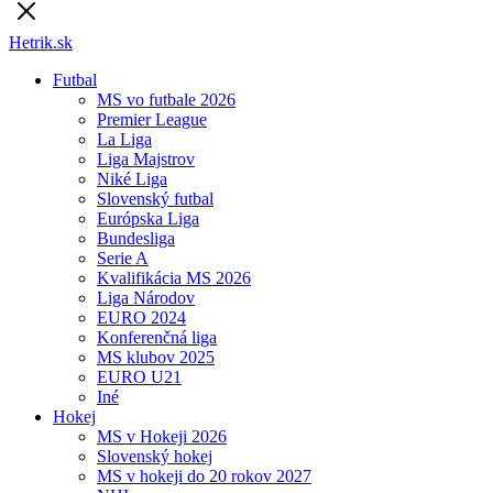
Hetrik.sk
Futbal
MS vo futbale 2026
Premier League
La Liga
Liga Majstrov
Niké Liga
Slovenský futbal
Európska Liga
Bundesliga
Serie A
Kvalifikácia MS 2026
Liga Národov
EURO 2024
Konferenčná liga
MS klubov 2025
EURO U21
Iné
Hokej
MS v Hokeji 2026
Slovenský hokej
MS v hokeji do 20 rokov 2027