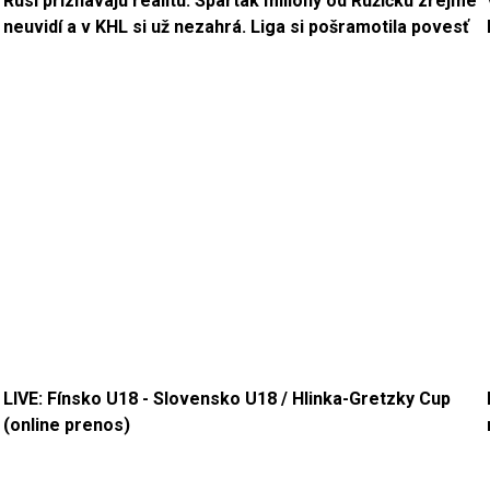
Rusi priznávajú realitu: Spartak milióny od Ružičku zrejme
neuvidí a v KHL si už nezahrá. Liga si pošramotila povesť
LIVE: Fínsko U18 - Slovensko U18 / Hlinka-Gretzky Cup
(online prenos)