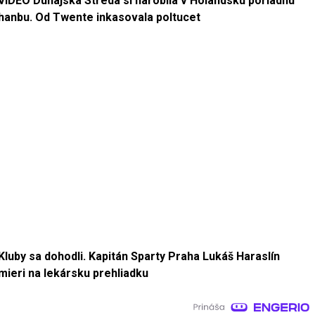
VIDEO Dunajská Streda si narobila v Holandsku poriadnu
hanbu. Od Twente inkasovala poltucet
Kluby sa dohodli. Kapitán Sparty Praha Lukáš Haraslín
mieri na lekársku prehliadku