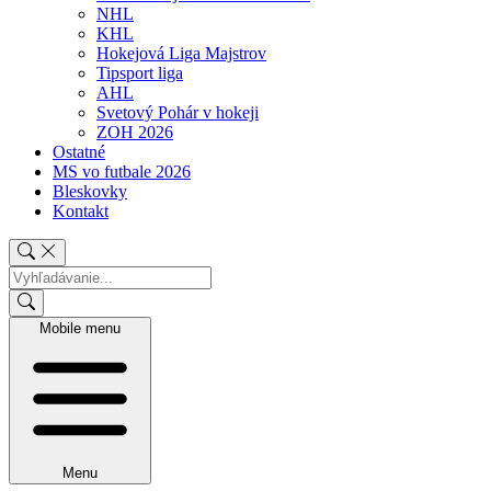
NHL
KHL
Hokejová Liga Majstrov
Tipsport liga
AHL
Svetový Pohár v hokeji
ZOH 2026
Ostatné
MS vo futbale 2026
Bleskovky
Kontakt
Mobile menu
Menu