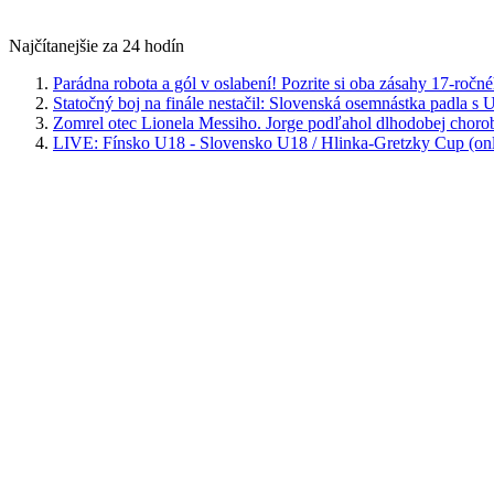
Najčítanejšie za 24 hodín
Parádna robota a gól v oslabení! Pozrite si oba zásahy 17-ročn
Statočný boj na finále nestačil: Slovenská osemnástka padla s
Zomrel otec Lionela Messiho. Jorge podľahol dlhodobej choro
LIVE: Fínsko U18 - Slovensko U18 / Hlinka-Gretzky Cup (onl