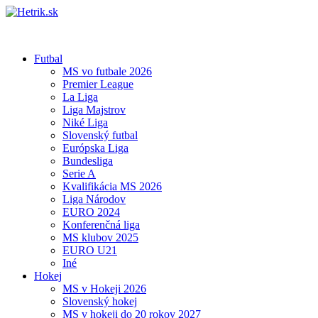
Futbal
MS vo futbale 2026
Premier League
La Liga
Liga Majstrov
Niké Liga
Slovenský futbal
Európska Liga
Bundesliga
Serie A
Kvalifikácia MS 2026
Liga Národov
EURO 2024
Konferenčná liga
MS klubov 2025
EURO U21
Iné
Hokej
MS v Hokeji 2026
Slovenský hokej
MS v hokeji do 20 rokov 2027