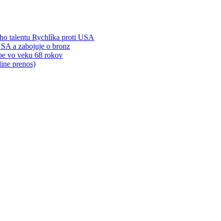
ého talentu Rychlíka proti USA
 USA a zabojuje o bronz
be vo veku 68 rokov
ine prenos)