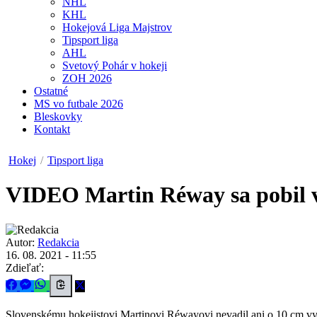
NHL
KHL
Hokejová Liga Majstrov
Tipsport liga
AHL
Svetový Pohár v hokeji
ZOH 2026
Ostatné
MS vo futbale 2026
Bleskovky
Kontakt
Hokej
/
Tipsport liga
VIDEO
Martin Réway sa pobil 
Autor:
Redakcia
16. 08. 2021 - 11:55
Zdieľať:
Slovenskému hokejistovi Martinovi Réwayovi nevadil ani o 10 cm vyš