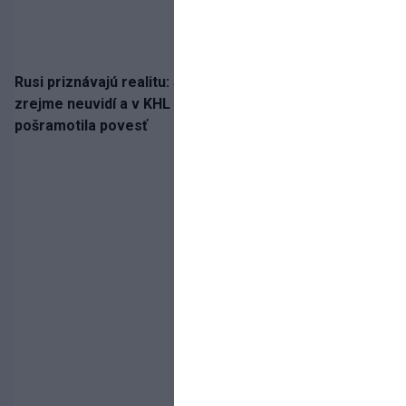
Rusi priznávajú realitu: Spartak milióny od Ružičku
zrejme neuvidí a v KHL si už nezahrá. Liga si
pošramotila povesť