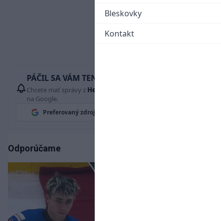
Bleskovky
Kontakt
PÁČIL SA VÁM TENTO ČLÁNOK?
Chcete mať správy z
Hetrik.sk
vždy ako prví? Pridajte si nás
na Google.
Preferovaný zdroj
Google News
Odporúčame