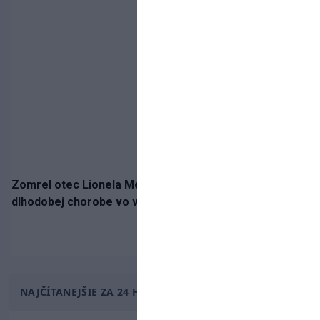
Zomrel otec Lionela Messiho. Jorge podľahol
dlhodobej chorobe vo veku 68 rokov
NAJČÍTANEJŠIE ZA 24 HODÍN