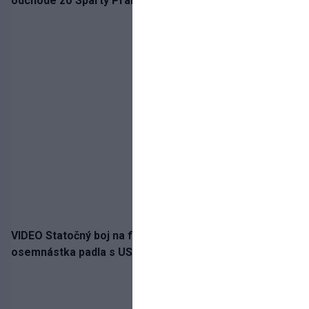
odchode zo Sparty Praha
VIDEO Statočný boj na finále nestačil: Slovenská
osemnástka padla s USA a zabojuje o bronz