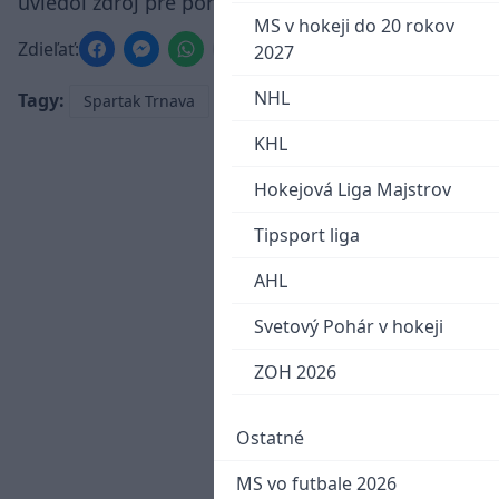
uviedol zdroj pre portál
Sport24.sk
MS v hokeji do 20 rokov
Zdieľať:
2027
NHL
Tagy:
Spartak Trnava
Martin Škrtel
KHL
Hokejová Liga Majstrov
Tipsport liga
AHL
Svetový Pohár v hokeji
ZOH 2026
Ostatné
MS vo futbale 2026