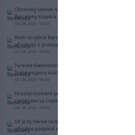
Obrovský úlovok na Anfielde: Liverpool získal z
Barcelony stopéra Arauja
(08. 08. 2026 - 10:32)
Rodri si vybral Barcelonu a odmietol Real. Kluby
už rokujú o prestupovej čiastke
(07. 08. 2026 - 10:34)
Turecké šialenstvo! Salaha vítali na štadióne
Trabzonsporu tisícky fanúšikov
(07. 08. 2026 - 09:43)
Hrozivý moment pre Zdena Cháru! Na
cyklotrase sa zrazil s bežcom
(06. 08. 2026 - 16:05)
Už je to čierne na bielom: Mohamed Salah
oficiálne podpísal s Trabzonsporom