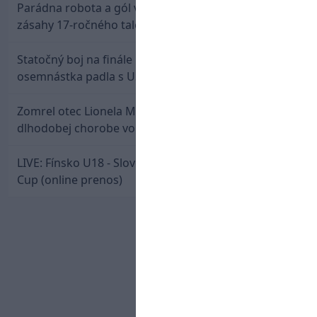
Parádna robota a gól v oslabení! Pozrite si oba
zásahy 17-ročného talentu Rychlíka proti USA
Statočný boj na finále nestačil: Slovenská
osemnástka padla s USA a zabojuje o bronz
Zomrel otec Lionela Messiho. Jorge podľahol
dlhodobej chorobe vo veku 68 rokov
LIVE: Fínsko U18 - Slovensko U18 / Hlinka-Gretzky
Cup (online prenos)