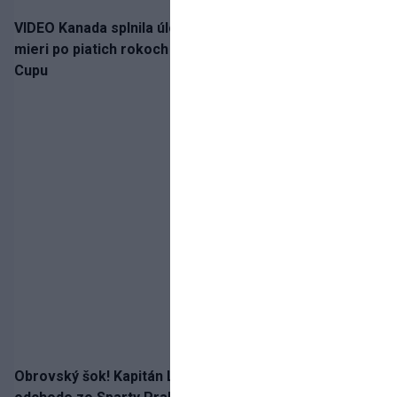
VIDEO Kanada splnila úlohu! Slovenská osemnástka
mieri po piatich rokoch do semifinále Hlinka Gretzky
Cupu
Obrovský šok! Kapitán Lukáš Haraslín je údajne na