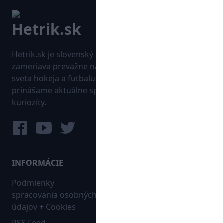
Hetrik.sk je slovenský športový portál, ktorý sa
zameriava prevažne na najnovšie informácie zo
sveta hokeja a futbalu. Pravidelne na dennej báze
prinášame aktuálne správy, góly, zaujímavosti a
kuriozity.
INFORMÁCIE
MAPA WEBU:
Podmienky
Futbal
spracovania osobných
Hokej
údajov + Cookies
Ostatné
RSS Feed