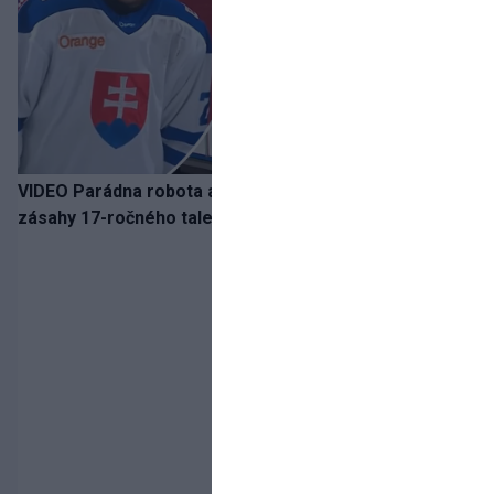
VIDEO Parádna robota a gól v oslabení! Pozrite si oba
zásahy 17-ročného talentu Rychlíka proti USA