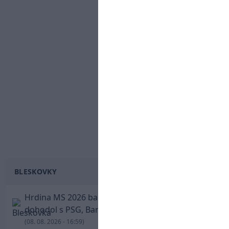
BLESKOVKY
Hrdina MS 2026 balí kufre! Ferran Torres sa
dohodol s PSG, Barcelona mu brániť nebude
(08. 08. 2026 - 16:59)