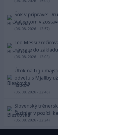
(06. 08. 2026 - 15:02)
Šok v príprave: Druholigová Mallorca s
Valjentom v zostave zdolala PSG
(06. 08. 2026 - 13:57)
Leo Messi zrežíroval obrat Interu Miami, pri
návrate do základu strelil dva góly
(06. 08. 2026 - 13:03)
Útok na Ligu majstrov láka! Slovan hlási na
odvetu s Mjällby už viac ako 13-tisíc predaných
lístkov
(05. 08. 2026 - 22:48)
Slovenský trénerský súboj pre Borbélyho,
Škriniar v pozícii kapitána potiahol Fenerbahce
(05. 08. 2026 - 22:24)