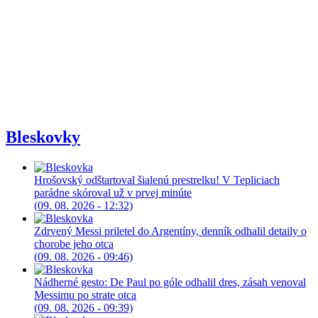
Bleskovky
Hrošovský odštartoval šialenú prestrelku! V Tepliciach
parádne skóroval už v prvej minúte
(09. 08. 2026 - 12:32)
Zdrvený Messi priletel do Argentíny, denník odhalil detaily o
chorobe jeho otca
(09. 08. 2026 - 09:46)
Nádherné gesto: De Paul po góle odhalil dres, zásah venoval
Messimu po strate otca
(09. 08. 2026 - 09:39)