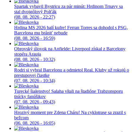
Spartak vybavil Bystricu za pár minút: Hrdinom Trnavy sa
stal dvojgólový Polťák
(08. 08. 2026 - 22:27)
Hrdina MS 2026 balí kufre! Ferran Torres sa dohodol s PSG,
Barcelona mu brániť nebude
(08. 08. 2026 - 16:59)
Obrovský úlovok na Anfielde: Liverpool získal z Barcelony
stopéra Arauja
(08. 08. 2026 - 10:32)
Rodri si vybral Barcelonu a odmietol Real. Kluby už rokujú o
prestupovej čiastke
(07. 08. 2026 - 10:34)
Turecké šialenstvo! Salaha vítali na štadióne Trabzonsporu
tisícky fanúšikov
(07. 08. 2026 - 09:43)
Hrozivý moment pre Zdena Cháru! Na cyklotrase sa zrazil s
bežcom
(06. 08. 2026 - 16:05)