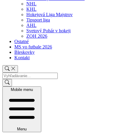
NHL
KHL
Hokejová Liga Majstrov
Tipsport liga
AHL
Svetový Pohár v hokeji
ZOH 2026
Ostatné
MS vo futbale 2026
Bleskovky
Kontakt
Mobile menu
Menu