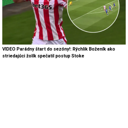
VIDEO Parádny štart do sezóny!: Rýchlik Boženík ako
striedajúci žolík spečatil postup Stoke