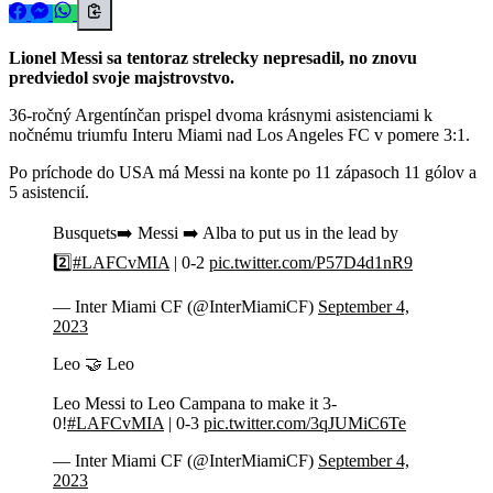
Lionel Messi sa tentoraz strelecky nepresadil, no znovu
predviedol svoje majstrovstvo.
36-ročný Argentínčan prispel dvoma krásnymi asistenciami k
nočnému triumfu Interu Miami nad Los Angeles FC v pomere 3:1.
Po príchode do USA má Messi na konte po 11 zápasoch 11 gólov a
5 asistencií.
Busquets➡️ Messi ➡️ Alba to put us in the lead by
2️⃣
#LAFCvMIA
| 0-2
pic.twitter.com/P57D4d1nR9
— Inter Miami CF (@InterMiamiCF)
September 4,
2023
Leo 🤝 Leo
Leo Messi to Leo Campana to make it 3-
0!
#LAFCvMIA
| 0-3
pic.twitter.com/3qJUMiC6Te
— Inter Miami CF (@InterMiamiCF)
September 4,
2023