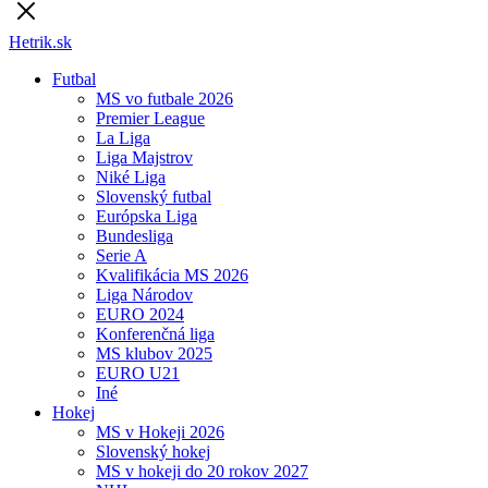
Hetrik.sk
Futbal
MS vo futbale 2026
Premier League
La Liga
Liga Majstrov
Niké Liga
Slovenský futbal
Európska Liga
Bundesliga
Serie A
Kvalifikácia MS 2026
Liga Národov
EURO 2024
Konferenčná liga
MS klubov 2025
EURO U21
Iné
Hokej
MS v Hokeji 2026
Slovenský hokej
MS v hokeji do 20 rokov 2027