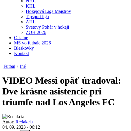
NHL
KHL
Hokejová Liga Majstrov
Tipsport liga
AHL
Svetový Pohár v hokeji
ZOH 2026
Ostatné
MS vo futbale 2026
Bleskovky
Kontakt
Futbal
/
Iné
VIDEO
Messi opäť úradoval:
Dve krásne asistencie pri
triumfe nad Los Angeles FC
Autor:
Redakcia
04. 09. 2023 - 06:12