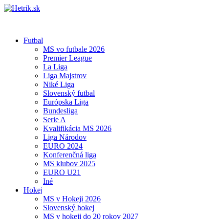
Futbal
MS vo futbale 2026
Premier League
La Liga
Liga Majstrov
Niké Liga
Slovenský futbal
Európska Liga
Bundesliga
Serie A
Kvalifikácia MS 2026
Liga Národov
EURO 2024
Konferenčná liga
MS klubov 2025
EURO U21
Iné
Hokej
MS v Hokeji 2026
Slovenský hokej
MS v hokeji do 20 rokov 2027