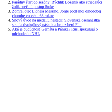
Parádny štart do sezóny: Rýchlik Boženík ako striedajúci
žolík spečatil postup Stoke
Zomrel otec Lionela Messiho. Jorge podľahol dlhodobej
chorobe vo veku 68 rokov
Snový úvod na medailu nestačil: Slovenská osemnástka
stratila dvojgólový náskok a bronz berú Fíni
Aká je budúcnosť Gernáta a Pánika? Rusi špekulujú o
odchode do NHL