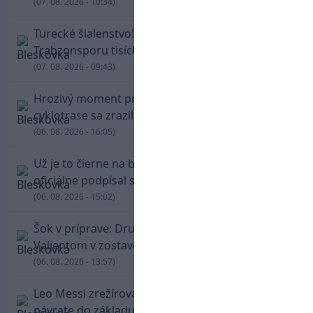
(07. 08. 2026 - 10:34)
Turecké šialenstvo! Salaha vítali na štadióne
Trabzonsporu tisícky fanúšikov
(07. 08. 2026 - 09:43)
Hrozivý moment pre Zdena Cháru! Na
cyklotrase sa zrazil s bežcom
(06. 08. 2026 - 16:05)
Už je to čierne na bielom: Mohamed Salah
oficiálne podpísal s Trabzonsporom
(06. 08. 2026 - 15:02)
Šok v príprave: Druholigová Mallorca s
Valjentom v zostave zdolala PSG
(06. 08. 2026 - 13:57)
Leo Messi zrežíroval obrat Interu Miami, pri
návrate do základu strelil dva góly