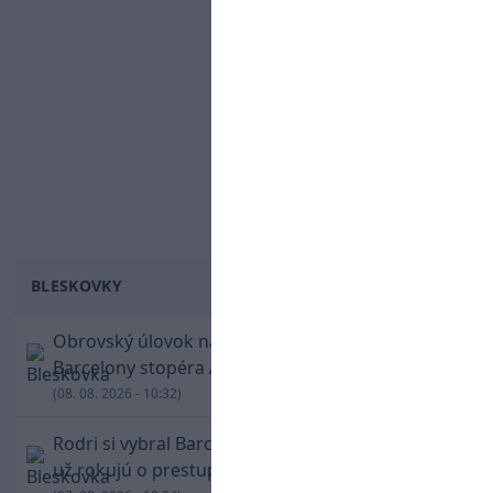
BLESKOVKY
Obrovský úlovok na Anfielde: Liverpool získal z
Barcelony stopéra Arauja
(08. 08. 2026 - 10:32)
Rodri si vybral Barcelonu a odmietol Real. Kluby
už rokujú o prestupovej čiastke