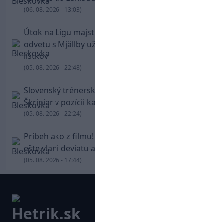
(06. 08. 2026 - 13:03)
Útok na Ligu majstrov láka! Slovan hlási na
odvetu s Mjällby už viac ako 13-tisíc predaných
lístkov
(05. 08. 2026 - 22:48)
Slovenský trénerský súboj pre Borbélyho,
Škriniar v pozícii kapitána potiahol Fenerbahce
(05. 08. 2026 - 22:24)
Príbeh ako z filmu! Hrdina Slovana Kianga hral
ešte vlani deviatu anglickú ligu
(05. 08. 2026 - 17:44)