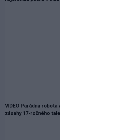
VIDEO Parádna robota a gól v oslabení! Pozrite si oba
zásahy 17-ročného talentu Rychlíka proti USA