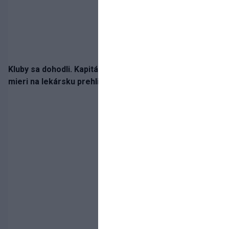
Kluby sa dohodli. Kapitán Sparty Praha Lukáš Haraslín
mieri na lekársku prehliadku