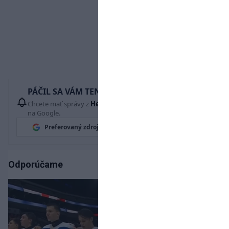
PÁČIL SA VÁM TENTO ČLÁNOK?
Chcete mať správy z
Hetrik.sk
vždy ako prví? Pridajte si nás
na Google.
Preferovaný zdroj
Google News
Odporúčame