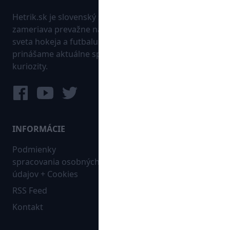
Hetrik.sk je slovenský športový portál, ktorý sa
zameriava prevažne na najnovšie informácie zo
sveta hokeja a futbalu. Pravidelne na dennej báze
prinášame aktuálne správy, góly, zaujímavosti a
kuriozity.
INFORMÁCIE
MAPA WEBU:
Podmienky
Futbal
spracovania osobných
Hokej
údajov + Cookies
Ostatné
RSS Feed
Bleskovky
Kontakt