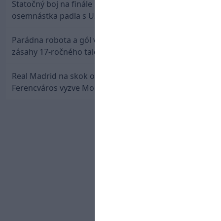
Statočný boj na finále nestačil: Slovenská
osemnástka padla s USA a zabojuje o bronz
Parádna robota a gól v oslabení! Pozrite si oba
zásahy 17-ročného talentu Rychlíka proti USA
Real Madrid na skok od Slovenska: Borbélyho
Ferencváros vyzve Mourinhove hviezdy