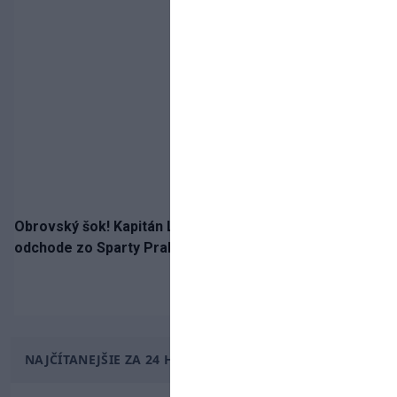
Obrovský šok! Kapitán Lukáš Haraslín je údajne na
odchode zo Sparty Praha
NAJČÍTANEJŠIE ZA 24 HODÍN