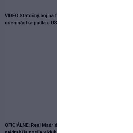
VIDEO Statočný boj na finále nestačil: Slovenská
osemnástka padla s USA a zabojuje o bronz
OFICIÁLNE: Real Madrid rozbil bank. Z Lipska prichádza
najdrahšia posila v klubovej histórii