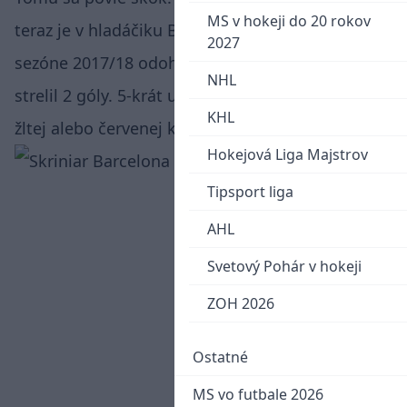
MS v hokeji do 20 rokov
teraz je v hladáčiku Barcelony. V aktuálnej
2027
sezóne 2017/18 odohral 11 zápasov, v ktorých
NHL
strelil 2 góly. 5-krát udržal čisté konto a to bez
KHL
žltej alebo červenej karty.
Hokejová Liga Majstrov
Tipsport liga
AHL
Svetový Pohár v hokeji
ZOH 2026
Ostatné
MS vo futbale 2026