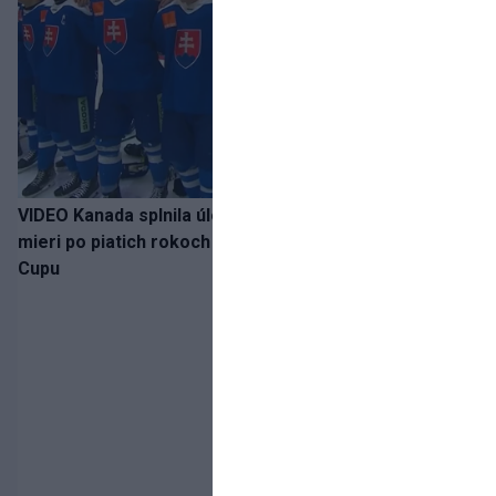
VIDEO Kanada splnila úlohu! Slovenská osemnástka
mieri po piatich rokoch do semifinále Hlinka Gretzky
Cupu