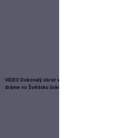
VIDEO Dokonalý obrat v nadstavenom čase! Slovan po
dráme vo Švédsku šokoval Mjällby a vezie výhru