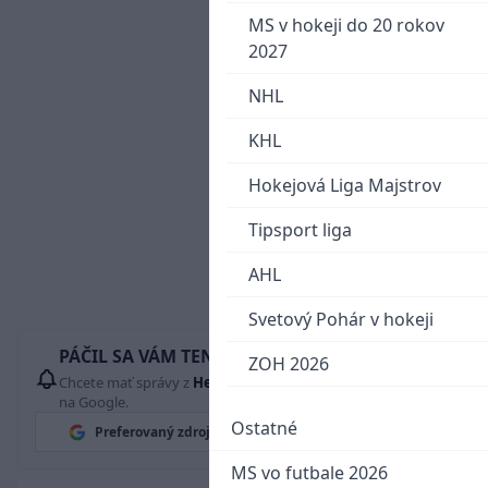
MS v hokeji do 20 rokov
2027
NHL
KHL
Hokejová Liga Majstrov
Tipsport liga
AHL
Svetový Pohár v hokeji
PÁČIL SA VÁM TENTO ČLÁNOK?
ZOH 2026
Chcete mať správy z
Hetrik.sk
vždy ako prví? Pridajte si nás
na Google.
Ostatné
Preferovaný zdroj
Google News
MS vo futbale 2026