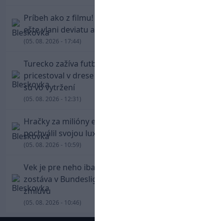
Príbeh ako z filmu! Hrdina Slovana Kianga hral
ešte vlani deviatu anglickú ligu
(05. 08. 2026 - 17:44)
Turecko zažíva futbalové šialenstvo! Salah
pricestoval v drese Trabzonsporu, fanúšikovia
sú vo vytržení
(05. 08. 2026 - 12:31)
Hračky za milióny eur! Cristiano Ronaldo sa
pochválil svojou luxusnou zbierkou áut
(05. 08. 2026 - 10:59)
Vek je pre neho iba číslo! Štyridsaťročný Džeko
zostáva v Bundeslige, so Schalke predĺžil
zmluvu
(05. 08. 2026 - 10:46)