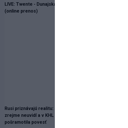
LIVE: Twente - Dunajská Streda / Konferenčná liga
(online prenos)
Rusi priznávajú realitu: Spartak milióny od Ružičku
zrejme neuvidí a v KHL si už nezahrá. Liga si
pošramotila povesť