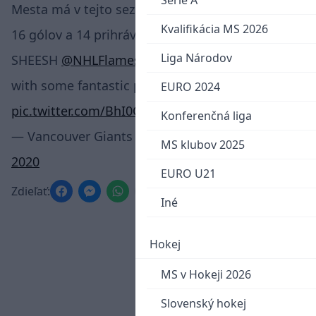
Serie A
Mesta má v tejto sezóne na konte 30 bodov za
Kvalifikácia MS 2026
16 gólov a 14 prihrávok.
Liga Národov
SHEESH
@NHLFlames
prospect
@milosroman_
with some fantastic puck protection here!
EURO 2024
pic.twitter.com/BhI0OoOaJF
Konferenčná liga
— Vancouver Giants (@WHLGiants)
February 5,
MS klubov 2025
2020
EURO U21
Zdieľať:
Iné
Hokej
MS v Hokeji 2026
Slovenský hokej