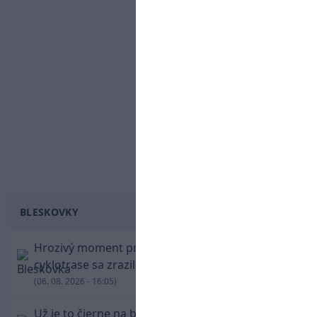
BLESKOVKY
Hrozivý moment pre Zdena Cháru! Na
cyklotrase sa zrazil s bežcom
(06. 08. 2026 - 16:05)
Už je to čierne na bielom: Mohamed Salah