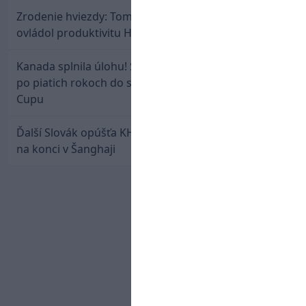
Zrodenie hviezdy: Tomáš Selič zničil Švajčiarov a
ovládol produktivitu Hlinka Gretzky Cupu
Kanada splnila úlohu! Slovenská osemnástka mieri
po piatich rokoch do semifinále Hlinka Gretzky
Cupu
Ďalší Slovák opúšťa KHL. Patrik Rybár sa dohodol
na konci v Šanghaji