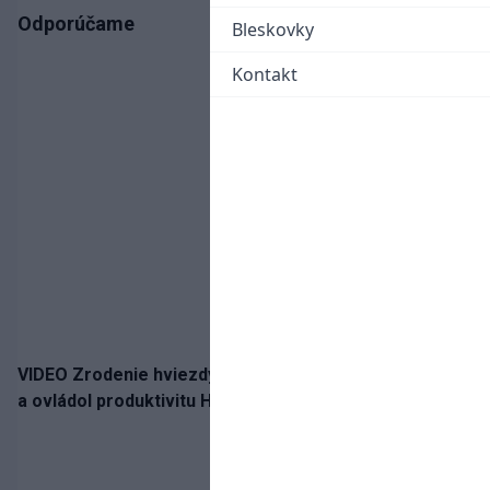
Odporúčame
Bleskovky
Kontakt
VIDEO Zrodenie hviezdy: Tomáš Selič zničil Švajčiarov
a ovládol produktivitu Hlinka Gretzky Cupu