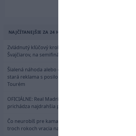
NAJČÍTANEJŠIE ZA 24 HODÍN
Zvládnutý kľúčový krok! Osemnástka zdolala
Švajčiarov, na semifinále potrebuje pomoc favorita
Šialená náhoda alebo osud? Našla sa 11 rokov
stará reklama s posilou Slovana a trénerom
Tourém
OFICIÁLNE: Real Madrid rozbil bank. Z Lipska
prichádza najdrahšia posila v klubovej histórii
Čo neurobíš pre kamaráta! Marián Hossa sa po
troch rokoch vracia na ľad