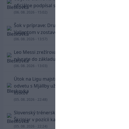
oficiálne podpísal s Trabzonsporom
(06. 08. 2026 - 15:02)
Šok v príprave: Druholigová Mallorca s
Valjentom v zostave zdolala PSG
(06. 08. 2026 - 13:57)
Leo Messi zrežíroval obrat Interu Miami, pri
návrate do základu strelil dva góly
(06. 08. 2026 - 13:03)
Útok na Ligu majstrov láka! Slovan hlási na
odvetu s Mjällby už viac ako 13-tisíc predaných
lístkov
(05. 08. 2026 - 22:48)
Slovenský trénerský súboj pre Borbélyho,
Škriniar v pozícii kapitána potiahol Fenerbahce
(05. 08. 2026 - 22:24)