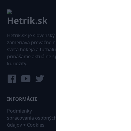
Hetrik.sk je slovenský športový portál, ktorý sa
zameriava prevažne na najnovšie informácie zo
sveta hokeja a futbalu. Pravidelne na dennej báze
prinášame aktuálne správy, góly, zaujímavosti a
kuriozity.
INFORMÁCIE
MAPA WEBU:
Podmienky
Futbal
spracovania osobných
Hokej
údajov + Cookies
Ostatné