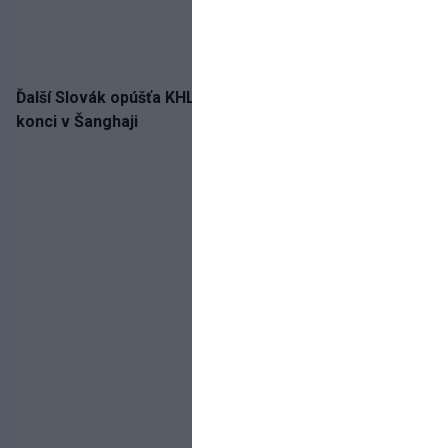
Ďalší Slovák opúšťa KHL. Patrik Rybár sa dohodol na
konci v Šanghaji