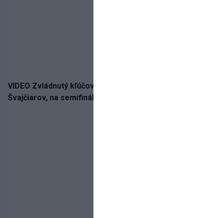
VIDEO Zvládnutý kľúčový krok! Osemnástka zdolala
Švajčiarov, na semifinále potrebuje pomoc favorita