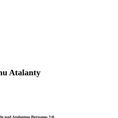
nu Atalanty
pôde nad Atalantou Bergamo 2:0.