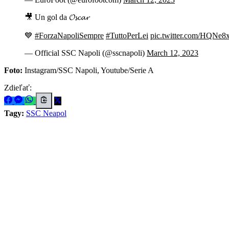
🎥 Un gol da 𝓞𝓼𝓬𝓪𝓻
💙
#ForzaNapoliSempre
#TuttoPerLei
pic.twitter.com/HQNe
— Official SSC Napoli (@sscnapoli)
March 12, 2023
Foto:
Instagram/SSC Napoli, Youtube/Serie A
Zdieľať:
Tagy:
SSC Neapol