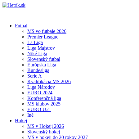
Futbal
MS vo futbale 2026
Premier League
La Liga
Liga Majstrov
Niké Liga
Slovenský futbal
Európska Liga
Bundesliga
Serie A
Kvalifikácia MS 2026
Liga Národov
EURO 2024
Konferenčná liga
MS klubov 2025
EURO U21
Iné
Hokej
MS v Hokeji 2026
Slovenský hokej
MS v hokeji do 20 rokov 2027