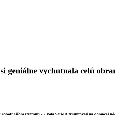
i geniálne vychutnala celú obra
 V sobotňajšom stretnutí 26. kola Serie A triumfovali na domácej 