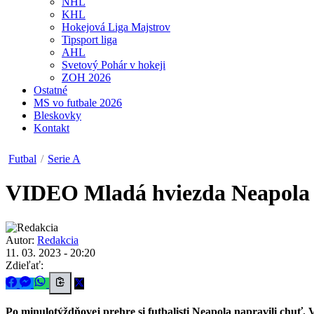
NHL
KHL
Hokejová Liga Majstrov
Tipsport liga
AHL
Svetový Pohár v hokeji
ZOH 2026
Ostatné
MS vo futbale 2026
Bleskovky
Kontakt
Futbal
/
Serie A
VIDEO
Mladá hviezda Neapola s
Autor:
Redakcia
11. 03. 2023 - 20:20
Zdieľať:
Po minulotýždňovej prehre si futbalisti Neapola napravili chuť.