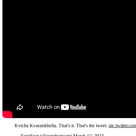
Kvicha Kvaratskhelia. That's it. That's the tweet.
pic.twitter.
— EuroFoot (@eurofootcom)
March 12, 2023