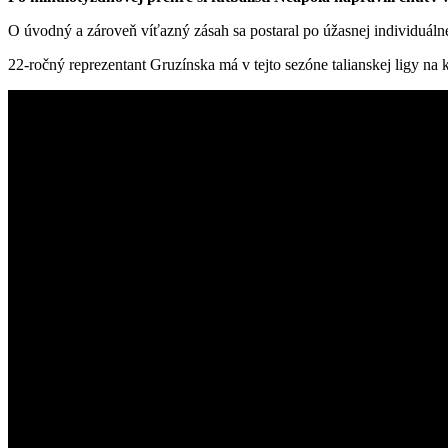
O úvodný a zároveň víťazný zásah sa postaral po úžasnej individuálne
22-ročný reprezentant Gruzínska má v tejto sezóne talianskej ligy na k