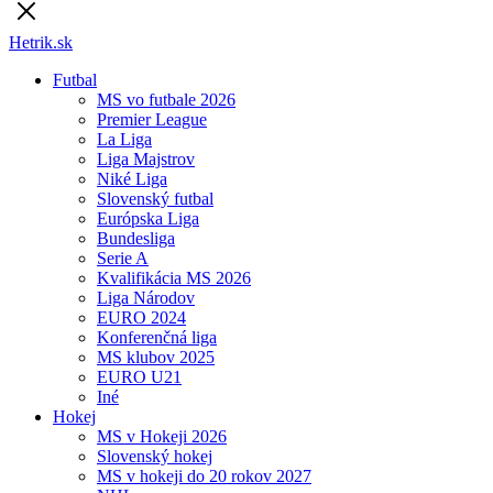
Hetrik.sk
Futbal
MS vo futbale 2026
Premier League
La Liga
Liga Majstrov
Niké Liga
Slovenský futbal
Európska Liga
Bundesliga
Serie A
Kvalifikácia MS 2026
Liga Národov
EURO 2024
Konferenčná liga
MS klubov 2025
EURO U21
Iné
Hokej
MS v Hokeji 2026
Slovenský hokej
MS v hokeji do 20 rokov 2027