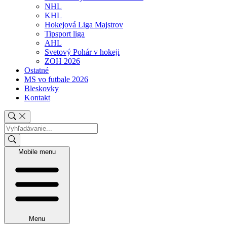
NHL
KHL
Hokejová Liga Majstrov
Tipsport liga
AHL
Svetový Pohár v hokeji
ZOH 2026
Ostatné
MS vo futbale 2026
Bleskovky
Kontakt
Mobile menu
Menu