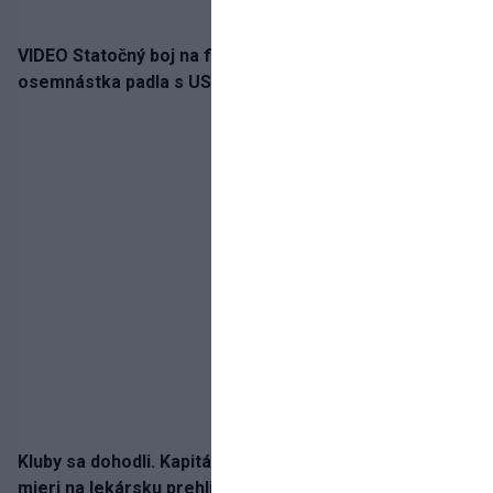
VIDEO Statočný boj na finále nestačil: Slovenská
osemnástka padla s USA a zabojuje o bronz
Kluby sa dohodli. Kapitán Sparty Praha Lukáš Haraslín
mieri na lekársku prehliadku