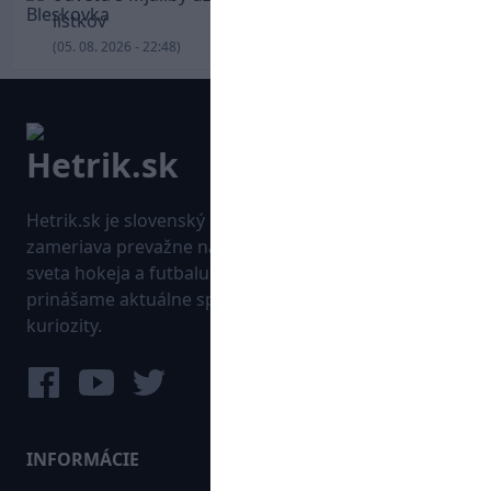
lístkov
(05. 08. 2026 - 22:48)
Hetrik.sk je slovenský športový portál, ktorý sa
zameriava prevažne na najnovšie informácie zo
sveta hokeja a futbalu. Pravidelne na dennej báze
prinášame aktuálne správy, góly, zaujímavosti a
kuriozity.
INFORMÁCIE
MAPA WEBU: