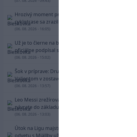
(07. 08. 2026 - 09:43)
Hrozivý moment pre Zdena Cháru! Na
cyklotrase sa zrazil s bežcom
(06. 08. 2026 - 16:05)
Už je to čierne na bielom: Mohamed Salah
oficiálne podpísal s Trabzonsporom
(06. 08. 2026 - 15:02)
Šok v príprave: Druholigová Mallorca s
Valjentom v zostave zdolala PSG
(06. 08. 2026 - 13:57)
Leo Messi zrežíroval obrat Interu Miami, pri
návrate do základu strelil dva góly
(06. 08. 2026 - 13:03)
Útok na Ligu majstrov láka! Slovan hlási na
odvetu s Mjällby už viac ako 13-tisíc predaných