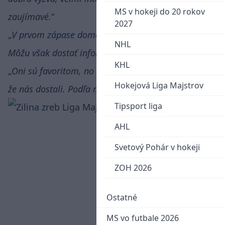
MS v hokeji do 20 rokov
zaujímavé.
2027
V prvom zápase doma môžeme z toho vyťažiť.
NHL
Môžu však dostať informácie od Jána Greguša.
KHL
Oni sú favoritom, no asi nebudú tiež príliš nadšení,
Hokejová Liga Majstrov
že nás dostali. Podľa mňa je to úplne otvorené.
Tipsport liga
AHL
Svetový Pohár v hokeji
ZOH 2026
Ostatné
MS vo futbale 2026