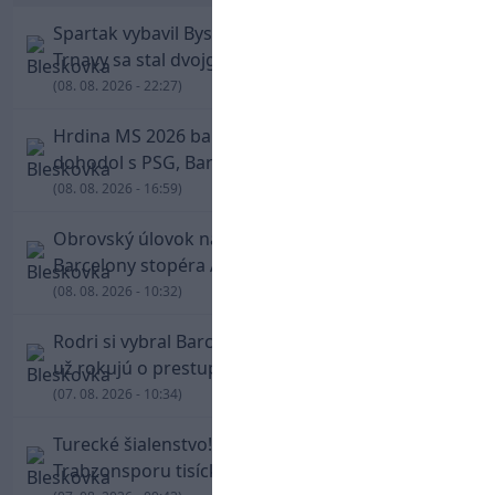
Spartak vybavil Bystricu za pár minút: Hrdinom
Trnavy sa stal dvojgólový Polťák
(08. 08. 2026 - 22:27)
Hrdina MS 2026 balí kufre! Ferran Torres sa
dohodol s PSG, Barcelona mu brániť nebude
(08. 08. 2026 - 16:59)
Obrovský úlovok na Anfielde: Liverpool získal z
Barcelony stopéra Arauja
(08. 08. 2026 - 10:32)
Rodri si vybral Barcelonu a odmietol Real. Kluby
už rokujú o prestupovej čiastke
(07. 08. 2026 - 10:34)
Turecké šialenstvo! Salaha vítali na štadióne
Trabzonsporu tisícky fanúšikov