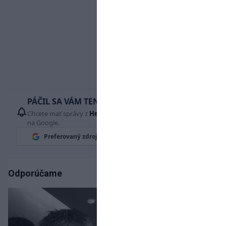
PÁČIL SA VÁM TENTO ČLÁNOK?
Chcete mať správy z
Hetrik.sk
vždy ako prví? Pridajte si nás
na Google.
Preferovaný zdroj
Google News
Odporúčame