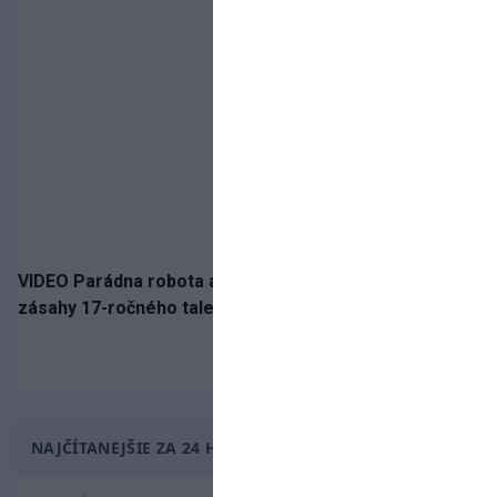
VIDEO Parádna robota a gól v oslabení! Pozrite si oba
zásahy 17-ročného talentu Rychlíka proti USA
NAJČÍTANEJŠIE ZA 24 HODÍN