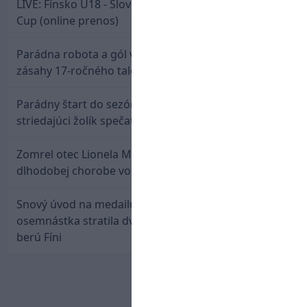
LIVE: Fínsko U18 - Slovensko U18 / Hlinka-Gretzky
Cup (online prenos)
Parádna robota a gól v oslabení! Pozrite si oba
zásahy 17-ročného talentu Rychlíka proti USA
Parádny štart do sezóny: Rýchlik Boženík ako
striedajúci žolík spečatil postup Stoke
Zomrel otec Lionela Messiho. Jorge podľahol
dlhodobej chorobe vo veku 68 rokov
Snový úvod na medailu nestačil: Slovenská
osemnástka stratila dvojgólový náskok a bronz
berú Fíni