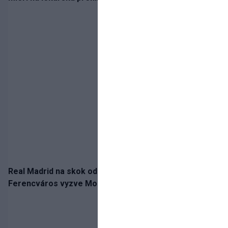
Real Madrid na skok od Slovenska: Borbélyho
Ferencváros vyzve Mourinhove hviezdy