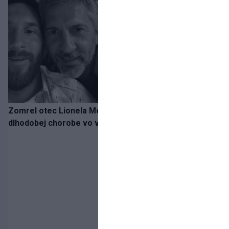
Zomrel otec Lionela Messiho. Jorge podľahol
dlhodobej chorobe vo veku 68 rokov