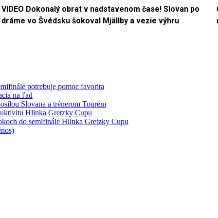
VIDEO Dokonalý obrat v nadstavenom čase! Slovan po
dráme vo Švédsku šokoval Mjällby a vezie výhru
mifinále potrebuje pomoc favorita
acia na ľad
 posilou Slovana a trénerom Tourém
duktivitu Hlinka Gretzky Cupu
rokoch do semifinále Hlinka Gretzky Cupu
enos)