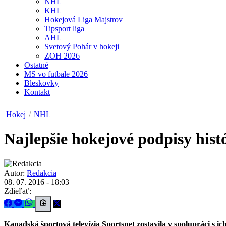
NHL
KHL
Hokejová Liga Majstrov
Tipsport liga
AHL
Svetový Pohár v hokeji
ZOH 2026
Ostatné
MS vo futbale 2026
Bleskovky
Kontakt
Hokej
/
NHL
Najlepšie hokejové podpisy his
Autor:
Redakcia
08. 07. 2016 - 18:03
Zdieľať:
Kanadská športová televízia Sportsnet zostavila v spolupráci s i