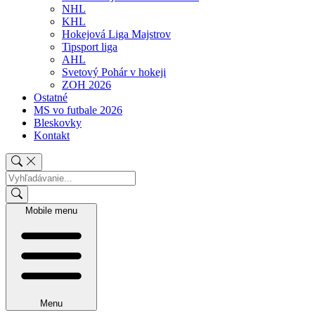
NHL
KHL
Hokejová Liga Majstrov
Tipsport liga
AHL
Svetový Pohár v hokeji
ZOH 2026
Ostatné
MS vo futbale 2026
Bleskovky
Kontakt
Mobile menu
Menu