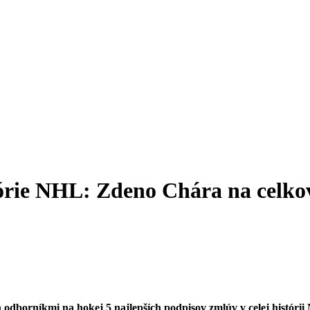
tórie NHL: Zdeno Chára na celko
ch odborníkmi na hokej 5 najlepších podpisov zmlúv v celej históri