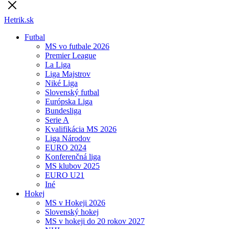
Hetrik.sk
Futbal
MS vo futbale 2026
Premier League
La Liga
Liga Majstrov
Niké Liga
Slovenský futbal
Európska Liga
Bundesliga
Serie A
Kvalifikácia MS 2026
Liga Národov
EURO 2024
Konferenčná liga
MS klubov 2025
EURO U21
Iné
Hokej
MS v Hokeji 2026
Slovenský hokej
MS v hokeji do 20 rokov 2027