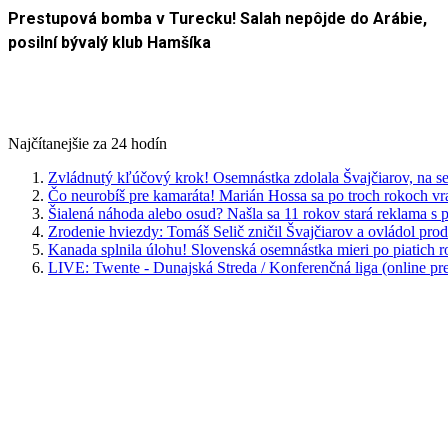
Prestupová bomba v Turecku! Salah nepôjde do Arábie,
posilní bývalý klub Hamšíka
Najčítanejšie za 24 hodín
Zvládnutý kľúčový krok! Osemnástka zdolala Švajčiarov, na se
Čo neurobíš pre kamaráta! Marián Hossa sa po troch rokoch vr
Šialená náhoda alebo osud? Našla sa 11 rokov stará reklama s
Zrodenie hviezdy: Tomáš Selič zničil Švajčiarov a ovládol pro
Kanada splnila úlohu! Slovenská osemnástka mieri po piatich 
LIVE: Twente - Dunajská Streda / Konferenčná liga (online pr