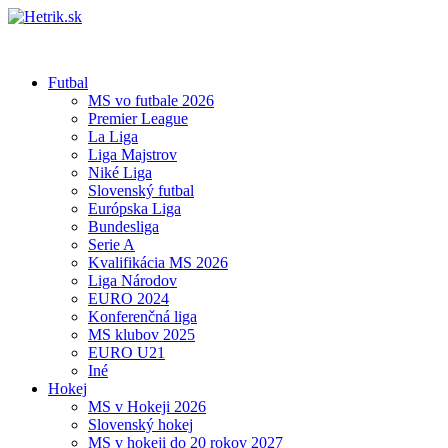
Futbal
MS vo futbale 2026
Premier League
La Liga
Liga Majstrov
Niké Liga
Slovenský futbal
Európska Liga
Bundesliga
Serie A
Kvalifikácia MS 2026
Liga Národov
EURO 2024
Konferenčná liga
MS klubov 2025
EURO U21
Iné
Hokej
MS v Hokeji 2026
Slovenský hokej
MS v hokeji do 20 rokov 2027