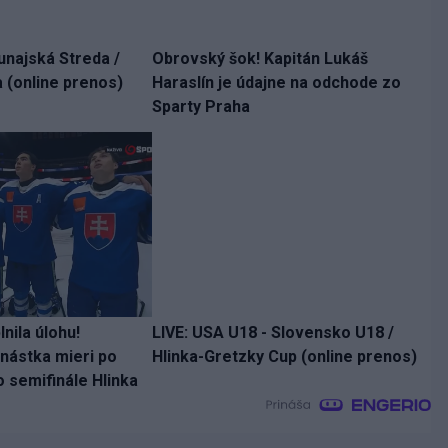
unajská Streda /
Obrovský šok! Kapitán Lukáš
 (online prenos)
Haraslín je údajne na odchode zo
Sparty Praha
nila úlohu!
LIVE: USA U18 - Slovensko U18 /
ástka mieri po
Hlinka-Gretzky Cup (online prenos)
o semifinále Hlinka