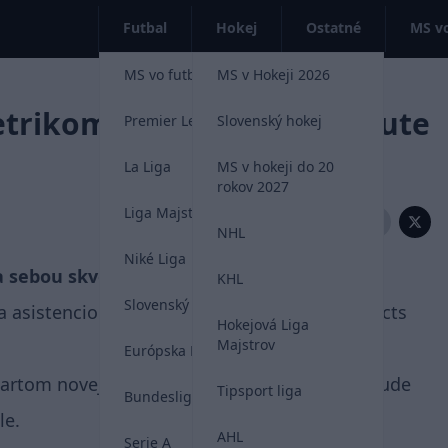
Futbal
Hokej
Ostatné
MS vo
MS vo futbale 2026
MS v Hokeji 2026
etrikom pri domácom debute
Premier League
Slovenský hokej
La Liga
MS v hokeji do 20
rokov 2027
Liga Majstrov
Zdieľať:
NHL
Niké Liga
a sebou skvelý debut na domácom ľade.
KHL
Slovenský futbal
 a asistenciou pri triumfe Bishop Kearney Selects
Hokejová Liga
Majstrov
Európska Liga
štartom novej sezóny. V Severnej Amerike sa bude
Tipsport liga
Bundesliga
le.
AHL
Serie A