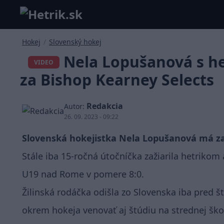
Hokej
/
Slovenský hokej
Nela Lopušanová s h
VIDEO
za Bishop Kearney Selects
Redakcia
Autor:
26. 09. 2023 - 09:22
Slovenská hokejistka Nela Lopušanová má z
Stále iba 15-ročná útočníčka zažiarila hetrikom
U19 nad Rome v pomere 8:0.
Žilinská rodáčka odišla zo Slovenska iba pred 
okrem hokeja venovať aj štúdiu na strednej ško