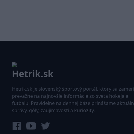
Hetrik.sk je slovenský športový portál, ktorý sa zamer
prevažne na najnovšie informácie zo sveta hokeja a
futbalu. Pravidelne na dennej báze prinášame aktuál
správy, góly, zaujímavosti a kuriozity.