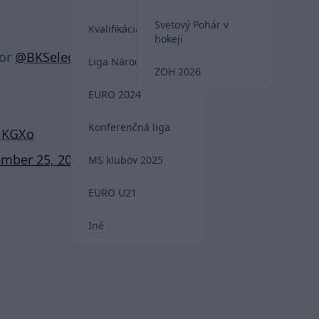
Svetový Pohár v
Kvalifikácia MS 2026
hokeji
for
@BKSelectsGirls
19U in their home opener
Liga Národov
ZOH 2026
EURO 2024
Konferenčná liga
s1KGXo
mber 25, 2023
MS klubov 2025
EURO U21
Iné