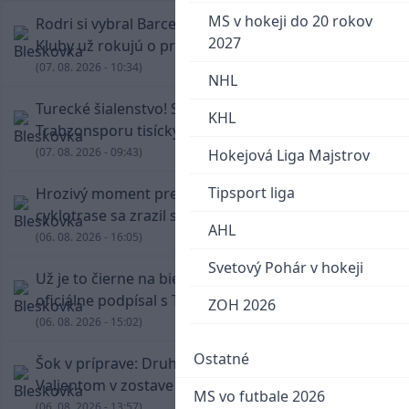
MS v hokeji do 20 rokov
Rodri si vybral Barcelonu a odmietol Real.
2027
Kluby už rokujú o prestupovej čiastke
(07. 08. 2026 - 10:34)
NHL
Turecké šialenstvo! Salaha vítali na štadióne
KHL
Trabzonsporu tisícky fanúšikov
(07. 08. 2026 - 09:43)
Hokejová Liga Majstrov
Tipsport liga
Hrozivý moment pre Zdena Cháru! Na
cyklotrase sa zrazil s bežcom
AHL
(06. 08. 2026 - 16:05)
Svetový Pohár v hokeji
Už je to čierne na bielom: Mohamed Salah
oficiálne podpísal s Trabzonsporom
ZOH 2026
(06. 08. 2026 - 15:02)
Ostatné
Šok v príprave: Druholigová Mallorca s
Valjentom v zostave zdolala PSG
MS vo futbale 2026
(06. 08. 2026 - 13:57)