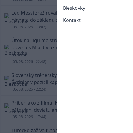
Bleskovky
Leo Messi zrežíroval obrat Interu Miami, pri
návrate do základu strelil dva góly
Kontakt
(06. 08. 2026 - 13:03)
Útok na Ligu majstrov láka! Slovan hlási na
odvetu s Mjällby už viac ako 13-tisíc predaných
lístkov
(05. 08. 2026 - 22:48)
Slovenský trénerský súboj pre Borbélyho,
Škriniar v pozícii kapitána potiahol Fenerbahce
(05. 08. 2026 - 22:24)
Príbeh ako z filmu! Hrdina Slovana Kianga hral
ešte vlani deviatu anglickú ligu
(05. 08. 2026 - 17:44)
Turecko zažíva futbalové šialenstvo! Salah