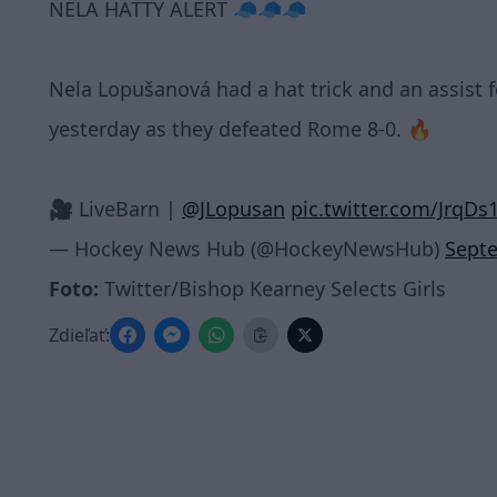
NELA HATTY ALERT 🧢🧢🧢
Nela Lopušanová had a hat trick and an assist 
yesterday as they defeated Rome 8-0. 🔥
🎥 LiveBarn |
@JLopusan
pic.twitter.com/JrqD
— Hockey News Hub (@HockeyNewsHub)
Septe
Foto:
Twitter/Bishop Kearney Selects Girls
Zdieľať: