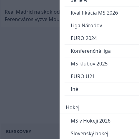
Serie A
Real Madrid na skok od Slovenska: Borbélyho
Kvalifikácia MS 2026
Ferencváros vyzve Mourinhove hviezdy
Liga Národov
EURO 2024
Konferenčná liga
MS klubov 2025
EURO U21
Iné
Hokej
MS v Hokeji 2026
BLESKOVKY
Slovenský hokej