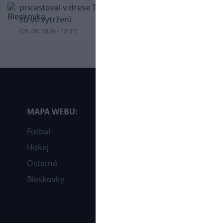
pricestoval v drese Trabzonsporu, fanúšikovia
sú vo vytržení
(05. 08. 2026 - 12:31)
MAPA WEBU:
Futbal
Hokej
Ostatné
Bleskovky