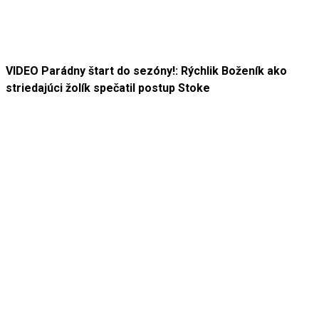
VIDEO Parádny štart do sezóny!: Rýchlik Boženík ako
striedajúci žolík spečatil postup Stoke