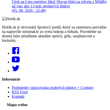
Útok na Ligu majstrov láka! Slovan hlási na odvetu s Mjällby
už viac ako 13-tisíc predaných lístkov
(05. 08. 2026 - 22:48)
Hetrik.sk je slovenský športový portál, ktorý sa zameriava prevažne
na najnovšie informácie zo sveta hokeja a futbalu. Pravidelne na
dennej báze prinášame aktuálne správy, góly, zaujímavosti a
kuriozity.
Informácie
Podmienky spracovania osobných údajov + Cookies
RSS Feed
Kontakt
Mapa webu: