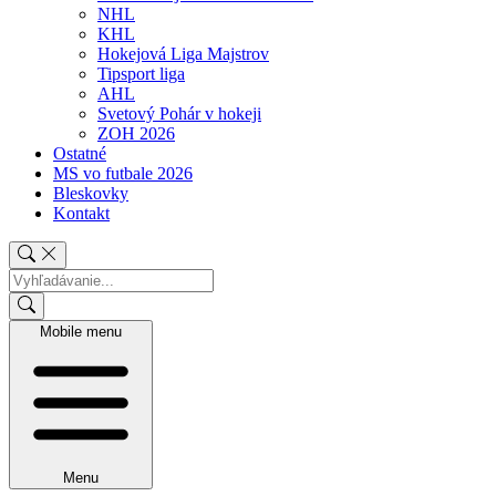
NHL
KHL
Hokejová Liga Majstrov
Tipsport liga
AHL
Svetový Pohár v hokeji
ZOH 2026
Ostatné
MS vo futbale 2026
Bleskovky
Kontakt
Mobile menu
Menu