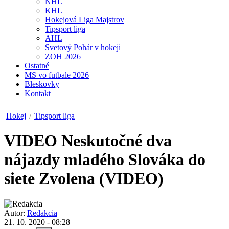
NHL
KHL
Hokejová Liga Majstrov
Tipsport liga
AHL
Svetový Pohár v hokeji
ZOH 2026
Ostatné
MS vo futbale 2026
Bleskovky
Kontakt
Hokej
/
Tipsport liga
VIDEO
Neskutočné dva
nájazdy mladého Slováka do
siete Zvolena (VIDEO)
Autor:
Redakcia
21. 10. 2020 - 08:28