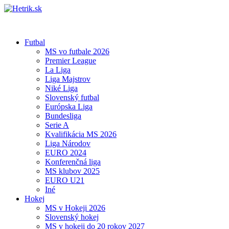
Futbal
MS vo futbale 2026
Premier League
La Liga
Liga Majstrov
Niké Liga
Slovenský futbal
Európska Liga
Bundesliga
Serie A
Kvalifikácia MS 2026
Liga Národov
EURO 2024
Konferenčná liga
MS klubov 2025
EURO U21
Iné
Hokej
MS v Hokeji 2026
Slovenský hokej
MS v hokeji do 20 rokov 2027