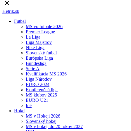
Hetrik.sk
Futbal
MS vo futbale 2026
Premier League
La Liga
Liga Majstrov
Niké Liga
Slovenský futbal
Európska Liga
Bundesliga
Serie A
Kvalifikácia MS 2026
Liga Národov
EURO 2024
Konferenčná liga
MS klubov 2025
EURO U21
Iné
Hokej
MS v Hokeji 2026
Slovenský hokej
MS v hokeji do 20 rokov 2027