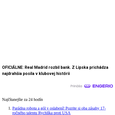
OFICIÁLNE: Real Madrid rozbil bank. Z Lipska prichádza
najdrahšia posila v klubovej histórii
Najčítanejšie za 24 hodín
Parádna robota a gól v oslabení! Pozrite si oba zásahy 17-
ročného talentu Rychlíka proti USA