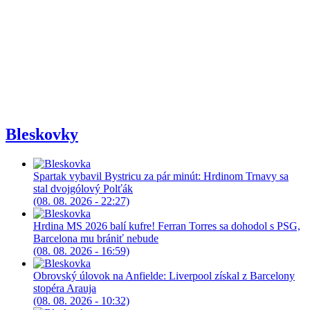
Bleskovky
Spartak vybavil Bystricu za pár minút: Hrdinom Trnavy sa
stal dvojgólový Polťák
(08. 08. 2026 - 22:27)
Hrdina MS 2026 balí kufre! Ferran Torres sa dohodol s PSG,
Barcelona mu brániť nebude
(08. 08. 2026 - 16:59)
Obrovský úlovok na Anfielde: Liverpool získal z Barcelony
stopéra Arauja
(08. 08. 2026 - 10:32)