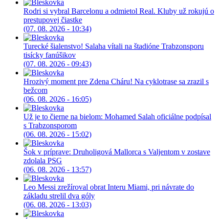
Rodri si vybral Barcelonu a odmietol Real. Kluby už rokujú o
prestupovej čiastke
(07. 08. 2026 - 10:34)
Turecké šialenstvo! Salaha vítali na štadióne Trabzonsporu
tisícky fanúšikov
(07. 08. 2026 - 09:43)
Hrozivý moment pre Zdena Cháru! Na cyklotrase sa zrazil s
bežcom
(06. 08. 2026 - 16:05)
Už je to čierne na bielom: Mohamed Salah oficiálne podpísal
s Trabzonsporom
(06. 08. 2026 - 15:02)
Šok v príprave: Druholigová Mallorca s Valjentom v zostave
zdolala PSG
(06. 08. 2026 - 13:57)
Leo Messi zrežíroval obrat Interu Miami, pri návrate do
základu strelil dva góly
(06. 08. 2026 - 13:03)