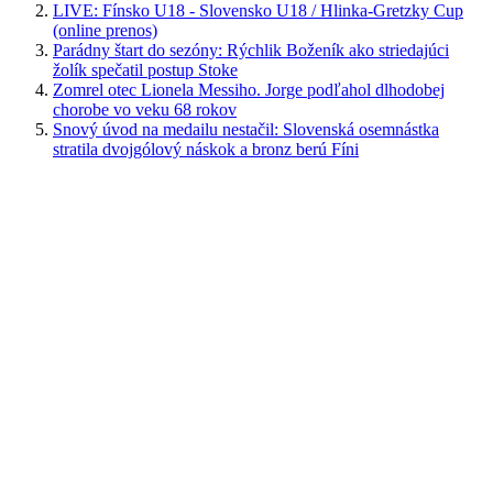
LIVE: Fínsko U18 - Slovensko U18 / Hlinka-Gretzky Cup
(online prenos)
Parádny štart do sezóny: Rýchlik Boženík ako striedajúci
žolík spečatil postup Stoke
Zomrel otec Lionela Messiho. Jorge podľahol dlhodobej
chorobe vo veku 68 rokov
Snový úvod na medailu nestačil: Slovenská osemnástka
stratila dvojgólový náskok a bronz berú Fíni