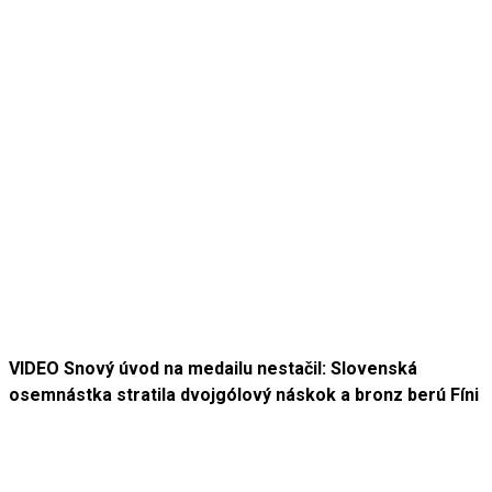
VIDEO Snový úvod na medailu nestačil: Slovenská
osemnástka stratila dvojgólový náskok a bronz berú Fíni