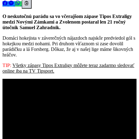
O neskutočnú parádu sa vo včerajšom zápase Tipos Extraligy
medzi Novými Zámkami a Zvolenom postaral len 21 ročný
útočník Samuel Zahradník.
Domáci hokejista v záverečných nájazdoch najskôr predviedol gól s
hokejkou medzi nohami. Pri druhom víťaznom si zase dovolil
parádičku a lá Forsberg. Dôkaz, že aj v našej lige máme šikovných
hráčov.
TIP:
Všetky zápasy Tipos Extraligy môžete teraz zadarmo sledovať
online iba na TV Tipsport.