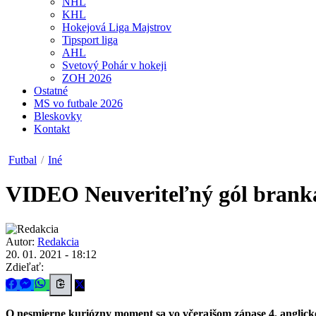
NHL
KHL
Hokejová Liga Majstrov
Tipsport liga
AHL
Svetový Pohár v hokeji
ZOH 2026
Ostatné
MS vo futbale 2026
Bleskovky
Kontakt
Futbal
/
Iné
VIDEO
Neuveriteľný gól branká
Autor:
Redakcia
20. 01. 2021 - 18:12
Zdieľať:
O nesmierne kuriózny moment sa vo včerajšom zápase 4. anglick