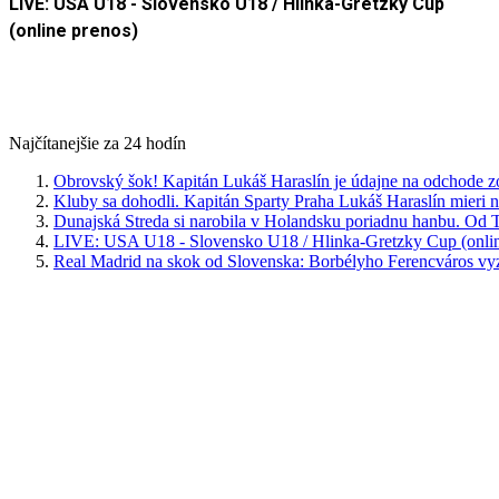
LIVE: USA U18 - Slovensko U18 / Hlinka-Gretzky Cup
(online prenos)
Najčítanejšie za 24 hodín
Obrovský šok! Kapitán Lukáš Haraslín je údajne na odchode z
Kluby sa dohodli. Kapitán Sparty Praha Lukáš Haraslín mieri n
Dunajská Streda si narobila v Holandsku poriadnu hanbu. Od T
LIVE: USA U18 - Slovensko U18 / Hlinka-Gretzky Cup (onlin
Real Madrid na skok od Slovenska: Borbélyho Ferencváros v