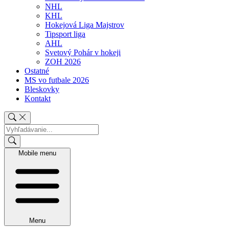
NHL
KHL
Hokejová Liga Majstrov
Tipsport liga
AHL
Svetový Pohár v hokeji
ZOH 2026
Ostatné
MS vo futbale 2026
Bleskovky
Kontakt
Mobile menu
Menu