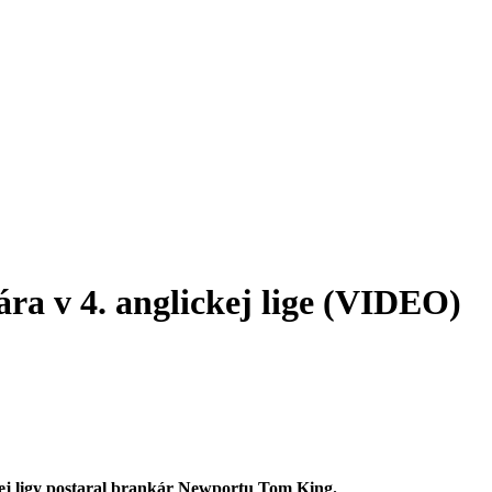
ra v 4. anglickej lige (VIDEO)
ej ligy postaral brankár Newportu Tom King.