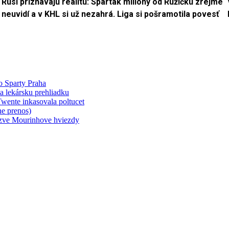
Rusi priznávajú realitu: Spartak milióny od Ružičku zrejme
neuvidí a v KHL si už nezahrá. Liga si pošramotila povesť
o Sparty Praha
a lekársku prehliadku
wente inkasovala poltucet
e prenos)
yzve Mourinhove hviezdy