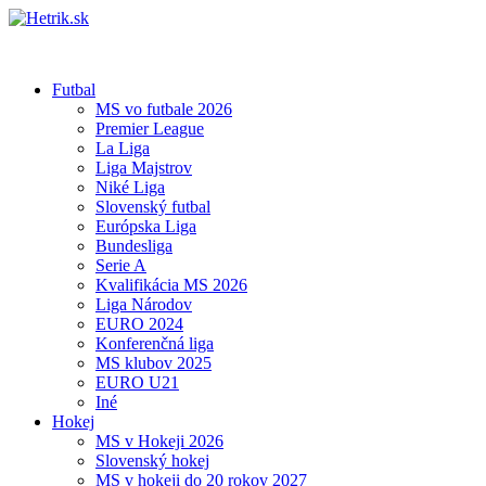
Futbal
MS vo futbale 2026
Premier League
La Liga
Liga Majstrov
Niké Liga
Slovenský futbal
Európska Liga
Bundesliga
Serie A
Kvalifikácia MS 2026
Liga Národov
EURO 2024
Konferenčná liga
MS klubov 2025
EURO U21
Iné
Hokej
MS v Hokeji 2026
Slovenský hokej
MS v hokeji do 20 rokov 2027