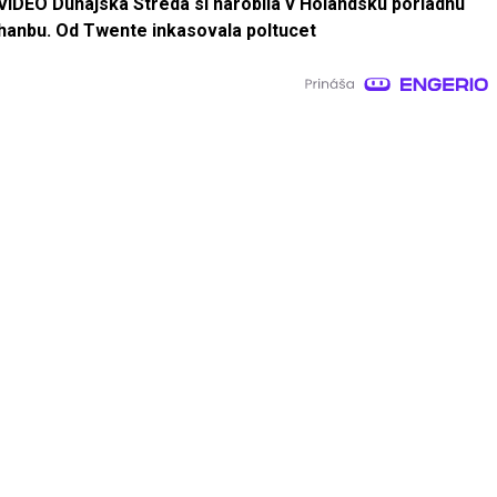
VIDEO Dunajská Streda si narobila v Holandsku poriadnu
hanbu. Od Twente inkasovala poltucet