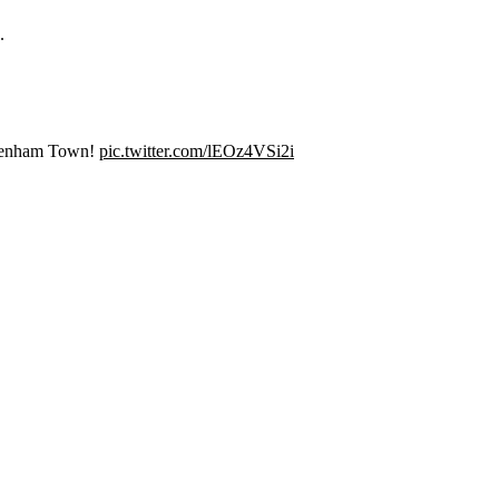
.
eltenham Town!
pic.twitter.com/lEOz4VSi2i