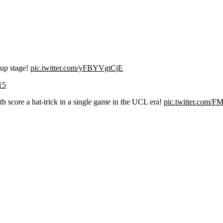
up stage!
pic.twitter.com/yFBYVgtCjE
15
 score a hat-trick in a single game in the UCL era!
pic.twitter.com