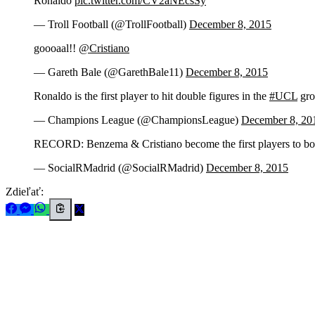
Ronaldo
pic.twitter.com/CV2aNEcsSy
— Troll Football (@TrollFootball)
December 8, 2015
goooaal!!
@Cristiano
— Gareth Bale (@GarethBale11)
December 8, 2015
Ronaldo is the first player to hit double figures in the
#UCL
gro
— Champions League (@ChampionsLeague)
December 8, 20
RECORD: Benzema & Cristiano become the first players to both
— SocialRMadrid (@SocialRMadrid)
December 8, 2015
Zdieľať: