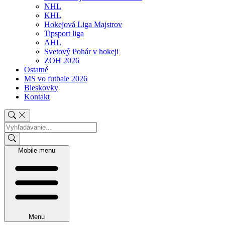
NHL
KHL
Hokejová Liga Majstrov
Tipsport liga
AHL
Svetový Pohár v hokeji
ZOH 2026
Ostatné
MS vo futbale 2026
Bleskovky
Kontakt
Mobile menu
Menu