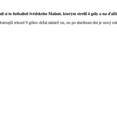
si to futbalisti švédskeho Malmö, ktorým strelil 4 góly a na ďalši
terajší rekord 9 gólov držal taktiež on, no po dnešnom dni je nový rek