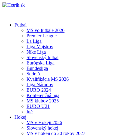
Futbal
MS vo futbale 2026
Premier League
La Liga
Liga Majstrov
Niké Liga
Slovenský futbal
Európska Liga
Bundesliga
Serie A
Kvalifikácia MS 2026
Liga Národov
EURO 2024
Konferenčná liga
MS klubov 2025
EURO U21
Iné
Hokej
MS v Hokeji 2026
Slovenský hokej
MS v hokeji do 20 rokov 2027