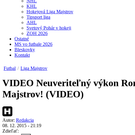
NHL
KHL
Hokejová Liga Majstrov
Tipsport liga
AHL
Svetový Pohár v hokeji
ZOH 2026
Ostatné
MS vo futbale 2026
Bleskovky
Kontakt
Futbal
/
Liga Majstrov
VIDEO
Neuveriteľný výkon Rona
Majstrov! (VIDEO)
Autor:
Redakcia
08. 12. 2015 - 21:19
Zdieľať: