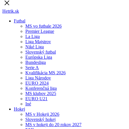
Hetrik.sk
Futbal
MS vo futbale 2026
Premier League
La Liga
Liga Majstrov
Niké Liga
Slovenský futbal
Európska Liga
Bundesliga
Serie A
Kvalifikácia MS 2026
Liga Národov
EURO 2024
Konferenčná liga
MS klubov 2025
EURO U21
Iné
Hokej
MS v Hokeji 2026
Slovenský hokej
MS v hokeji do 20 rokov 2027