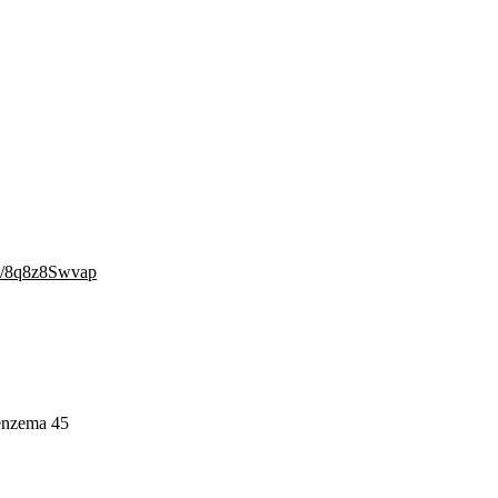
om/8q8z8Swvap
Benzema 45