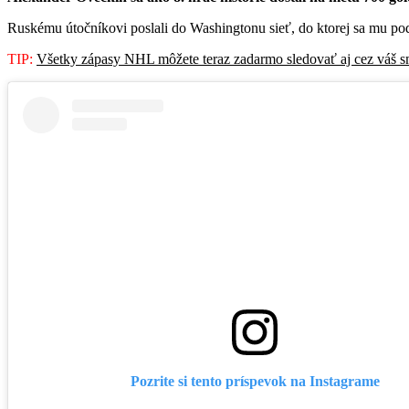
Ruskému útočníkovi poslali do Washingtonu sieť, do ktorej sa mu pod
TIP:
Všetky zápasy NHL môžete teraz zadarmo sledovať aj cez váš sm
Pozrite si tento príspevok na Instagrame