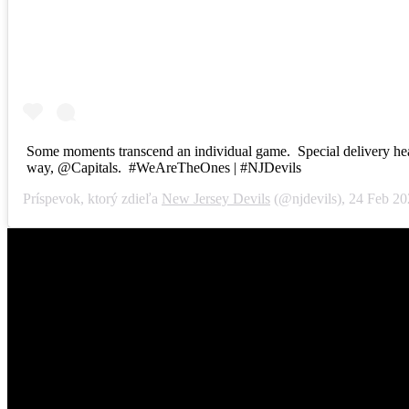
Some moments transcend an individual game.⁣ ⁣ Special delivery h
way, @Capitals.⁣ ⁣ #WeAreTheOnes | #NJDevils
Príspevok, ktorý zdieľa
New Jersey Devils
(@njdevils),
24 Feb 2020