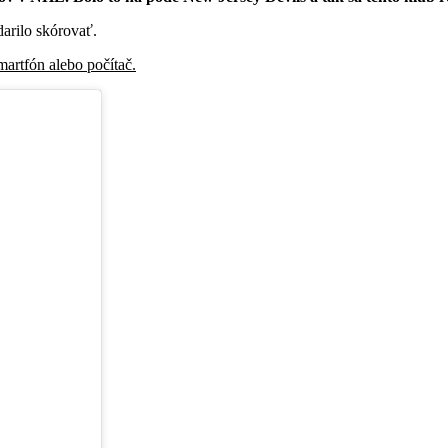
arilo skórovať.
artfón alebo počítač.