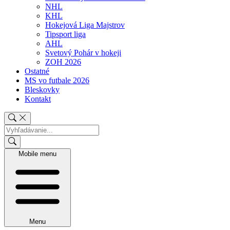
NHL
KHL
Hokejová Liga Majstrov
Tipsport liga
AHL
Svetový Pohár v hokeji
ZOH 2026
Ostatné
MS vo futbale 2026
Bleskovky
Kontakt
Mobile menu
Menu