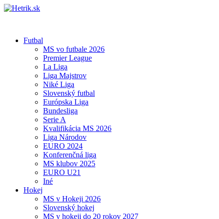
Futbal
MS vo futbale 2026
Premier League
La Liga
Liga Majstrov
Niké Liga
Slovenský futbal
Európska Liga
Bundesliga
Serie A
Kvalifikácia MS 2026
Liga Národov
EURO 2024
Konferenčná liga
MS klubov 2025
EURO U21
Iné
Hokej
MS v Hokeji 2026
Slovenský hokej
MS v hokeji do 20 rokov 2027