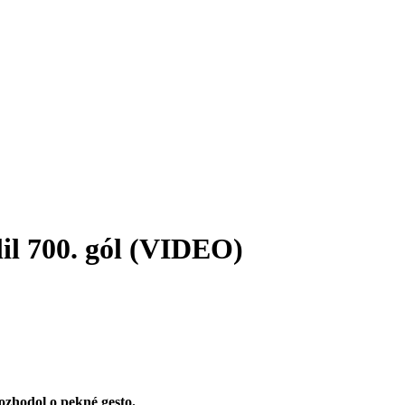
lil 700. gól (VIDEO)
ozhodol o pekné gesto.