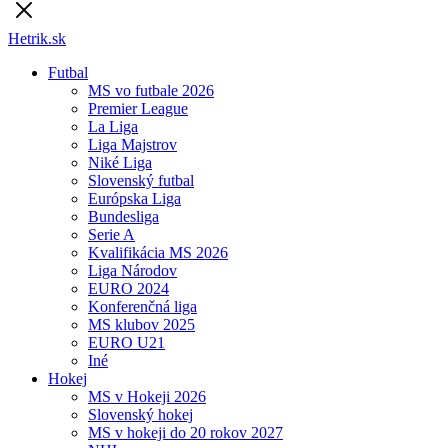
Hetrik.sk
Futbal
MS vo futbale 2026
Premier League
La Liga
Liga Majstrov
Niké Liga
Slovenský futbal
Európska Liga
Bundesliga
Serie A
Kvalifikácia MS 2026
Liga Národov
EURO 2024
Konferenčná liga
MS klubov 2025
EURO U21
Iné
Hokej
MS v Hokeji 2026
Slovenský hokej
MS v hokeji do 20 rokov 2027