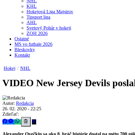
NHL
KHL
Hokejová Liga Majstrov
Tipsport liga
AHL
Svetový Pohár v hokeji
ZOH 2026
Ostatné
MS vo futbale 2026
Bleskovky
Kontakt
Hokej
/
NHL
VIDEO
New Jersey Devils poslal
Autor:
Redakcia
26. 02. 2020 - 22:25
Zdieľať:
Alexander Ovečkin sa ako 8. hráč histórie dostal na métu 700 gól