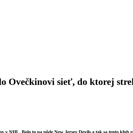
o Ovečkinovi sieť, do ktorej stre
ov v NHL. Bolo to na pôde New Jersey Devils a tak sa tento klub r