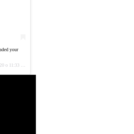
eaded your
 o 11:33 PST