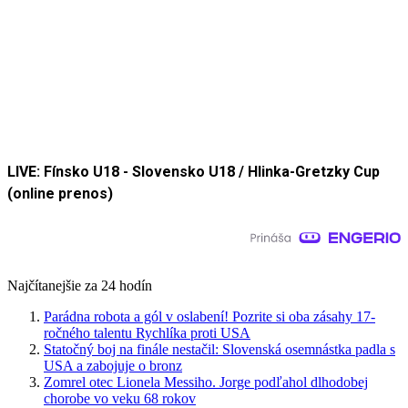
LIVE: Fínsko U18 - Slovensko U18 / Hlinka-Gretzky Cup
(online prenos)
Najčítanejšie za 24 hodín
Parádna robota a gól v oslabení! Pozrite si oba zásahy 17-
ročného talentu Rychlíka proti USA
Statočný boj na finále nestačil: Slovenská osemnástka padla s
USA a zabojuje o bronz
Zomrel otec Lionela Messiho. Jorge podľahol dlhodobej
chorobe vo veku 68 rokov