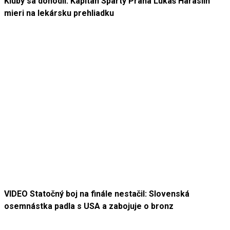
Kluby sa dohodli. Kapitán Sparty Praha Lukáš Haraslín
mieri na lekársku prehliadku
VIDEO Statočný boj na finále nestačil: Slovenská
osemnástka padla s USA a zabojuje o bronz