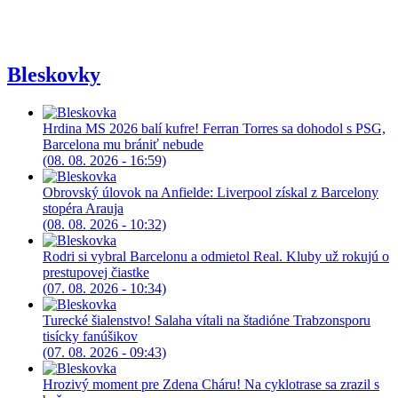
Bleskovky
Hrdina MS 2026 balí kufre! Ferran Torres sa dohodol s PSG,
Barcelona mu brániť nebude
(08. 08. 2026 - 16:59)
Obrovský úlovok na Anfielde: Liverpool získal z Barcelony
stopéra Arauja
(08. 08. 2026 - 10:32)
Rodri si vybral Barcelonu a odmietol Real. Kluby už rokujú o
prestupovej čiastke
(07. 08. 2026 - 10:34)
Turecké šialenstvo! Salaha vítali na štadióne Trabzonsporu
tisícky fanúšikov
(07. 08. 2026 - 09:43)
Hrozivý moment pre Zdena Cháru! Na cyklotrase sa zrazil s