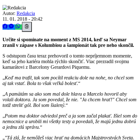
Autor:
Redakcia
11. 01. 2018 - 20:42
Určite si spomínate na moment z MS 2014, keď sa Neymar
zranil v zápase s Kolumbiou a šampionát tak pre neho skončil.
S odstupom času teraz prehovoril o tomto nepríjemnom momente,
keď sa jeho kariéra mohla rýchlo skončiť. Viac prezradil svojmu
kamarátovi z Barcelony Gerardovi Piquemu.
Keď ma trafil, tak som pocítil reakciu dole na nohe, no chcel som
aj tak vstať. Bola to však veľká bolesť.
A pamätám sa ako som mal dole hlavu a Marcelo hovoril aby
volali doktora. Ja som povedal, že nie. "Ja chcem hrať!" Chcel som
totiž streliť gól. Bol som šialený.
Potom ma doktor odviedol preč a ja som začal plakať. Išiel som do
nemocnice a urobili mi všetky testy a povedali, že majú jednu dobrú
a jednu zlú správu.
"Tá zlá, že nemôžeš viac hrať na domácich Majstrovstvách Sveta.