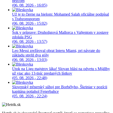
bežcom
(06. 08. 2026 - 16:05)
Už je to čierne na bielom: Mohamed Salah oficiálne podpísal
s Trabzonsporom
(06. 08. 2026 - 15:02)
Šok v príprave: Druholigová Mallorca s Valjentom v zostave
zdolala PSG
(06. 08. 2026 - 13:57)
Leo Messi zrežíroval obrat Interu Miami, pri návrate do
základu strelil dva góly
(06. 08. 2026 - 13:03)
Útok na Ligu majstrov láka! Slovan hlási na odvetu s Mjällby
už viac ako 13-tisíc predaných lístkov
(05. 08. 2026 - 22:48)
Slovenský trénerský súboj pre Borbélyho, Škriniar v pozícii
kapitána potiahol Fenerbahce
(05. 08. 2026 - 22:24)