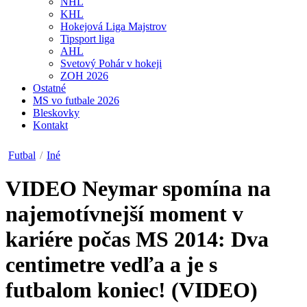
NHL
KHL
Hokejová Liga Majstrov
Tipsport liga
AHL
Svetový Pohár v hokeji
ZOH 2026
Ostatné
MS vo futbale 2026
Bleskovky
Kontakt
Futbal
/
Iné
VIDEO
Neymar spomína na
najemotívnejší moment v
kariére počas MS 2014: Dva
centimetre vedľa a je s
futbalom koniec! (VIDEO)