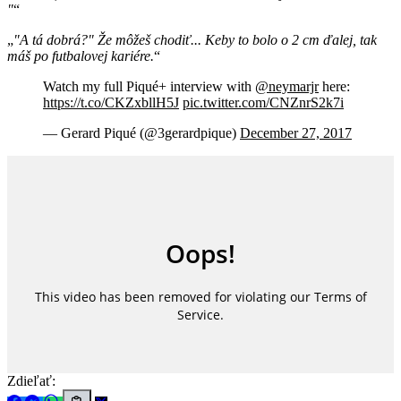
"
"A tá dobrá?" Že môžeš chodiť... Keby to bolo o 2 cm ďalej, tak
máš po futbalovej kariére.
Watch my full Piqué+ interview with
@neymarjr
here:
https://t.co/CKZxbllH5J
pic.twitter.com/CNZnrS2k7i
— Gerard Piqué (@3gerardpique)
December 27, 2017
Zdieľať: