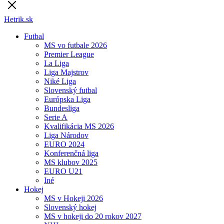
Hetrik.sk
Futbal
MS vo futbale 2026
Premier League
La Liga
Liga Majstrov
Niké Liga
Slovenský futbal
Európska Liga
Bundesliga
Serie A
Kvalifikácia MS 2026
Liga Národov
EURO 2024
Konferenčná liga
MS klubov 2025
EURO U21
Iné
Hokej
MS v Hokeji 2026
Slovenský hokej
MS v hokeji do 20 rokov 2027