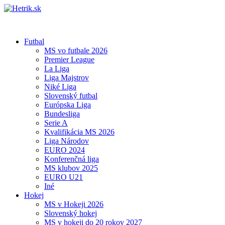
Futbal
MS vo futbale 2026
Premier League
La Liga
Liga Majstrov
Niké Liga
Slovenský futbal
Európska Liga
Bundesliga
Serie A
Kvalifikácia MS 2026
Liga Národov
EURO 2024
Konferenčná liga
MS klubov 2025
EURO U21
Iné
Hokej
MS v Hokeji 2026
Slovenský hokej
MS v hokeji do 20 rokov 2027