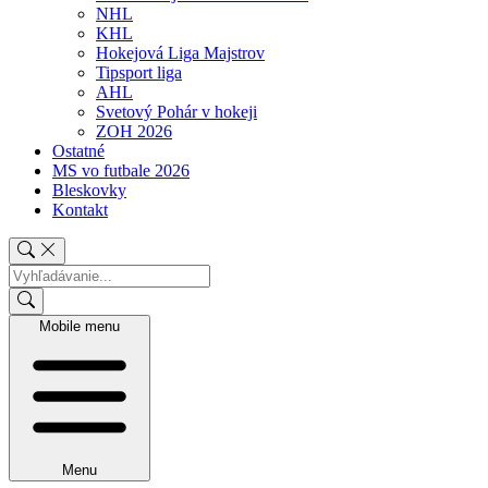
NHL
KHL
Hokejová Liga Majstrov
Tipsport liga
AHL
Svetový Pohár v hokeji
ZOH 2026
Ostatné
MS vo futbale 2026
Bleskovky
Kontakt
Mobile menu
Menu