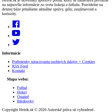
Hetrik.sk je slovenský športový portál, ktorý sa zameriava prevažne
na najnovšie informácie zo sveta hokeja a futbalu. Pravidelne na
dennej báze prinášame aktuálne správy, góly, zaujímavosti a
kuriozity.
Informácie
Podmienky spracovania osobných údajov + Cookies
RSS Feed
Kontakt
Mapa webu:
Futbal
Hokej
Ostatné
Bleskovky
Copyright Hetrik.sk © 2026 Autorské práva sú vyhradené.