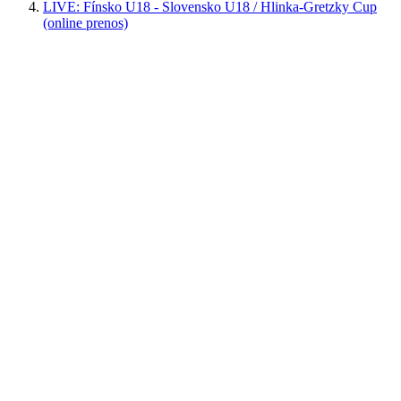
LIVE: Fínsko U18 - Slovensko U18 / Hlinka-Gretzky Cup
(online prenos)