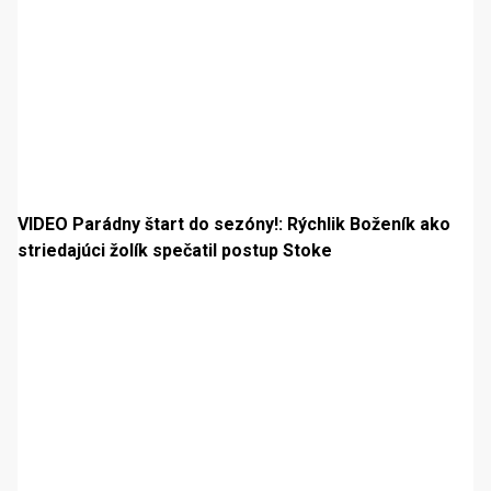
VIDEO Parádny štart do sezóny!: Rýchlik Boženík ako
striedajúci žolík spečatil postup Stoke