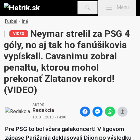
Mobile menu
Menu
Futbal
/
Iné
Neymar strelil za PSG 4
VIDEO
góly, no aj tak ho fanúšikovia
vypískali. Cavanimu zobral
penaltu, ktorou mohol
prekonať Zlatanov rekord!
(VIDEO)
AUTOR:
Redakcia
18. 01. 2018 - 14:00
Pre PSG to bol včera galakoncert! V ligovom
zápase Parížania deklasovali Dijon po výsledku