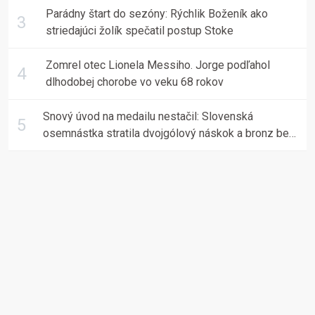
Parádny štart do sezóny: Rýchlik Boženík ako
striedajúci žolík spečatil postup Stoke
Zomrel otec Lionela Messiho. Jorge podľahol
dlhodobej chorobe vo veku 68 rokov
Snový úvod na medailu nestačil: Slovenská
osemnástka stratila dvojgólový náskok a bronz berú
Fíni