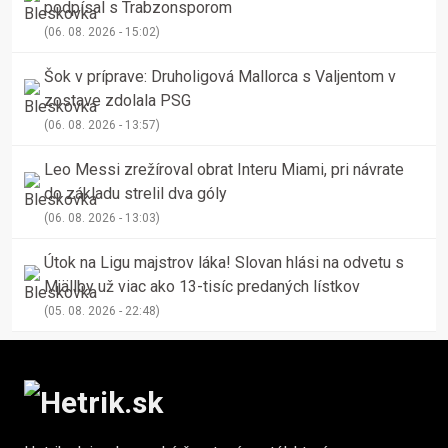
podpísal s Trabzonsporom
(06. 08. 2026 - 15:02)
Šok v príprave: Druholigová Mallorca s Valjentom v
zostave zdolala PSG
(06. 08. 2026 - 13:57)
Leo Messi zrežíroval obrat Interu Miami, pri návrate
do základu strelil dva góly
(06. 08. 2026 - 13:03)
Útok na Ligu majstrov láka! Slovan hlási na odvetu s
Mjällby už viac ako 13-tisíc predaných lístkov
(05. 08. 2026 - 22:48)