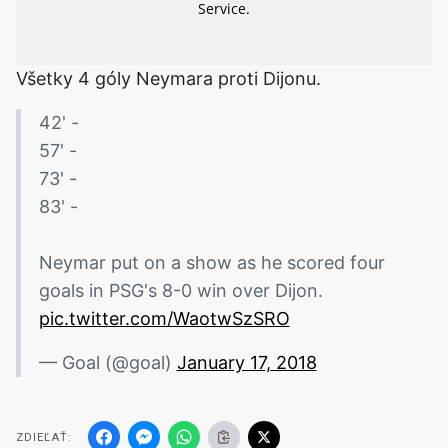
Všetky 4 góly Neymara proti Dijonu.
42' -
57' - ️
73' - ️
83' - ️
Neymar put on a show as he scored four
goals in PSG's 8-0 win over Dijon.
pic.twitter.com/WaotwSzSRO
— Goal (@goal)
January 17, 2018
ZDIEĽAŤ: