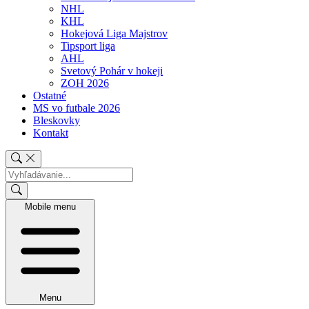
NHL
KHL
Hokejová Liga Majstrov
Tipsport liga
AHL
Svetový Pohár v hokeji
ZOH 2026
Ostatné
MS vo futbale 2026
Bleskovky
Kontakt
Mobile menu
Menu