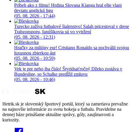
Príbeh ako z filmu! Hrdina Slovana Kianga hral ešte vlani
deviatu anglickú ligu
(05. 08. 2026 - 17:44)
Turecko zažíva futbalové šialenstvo! Salah pricestoval v drese
Trabzonsporu, fanúšikovia sú vo vytržení
(05. 08. 2026 - 12:31)
Hračky za milióny eur! Cristiano Ronaldo sa pochválil svojou
luxusnou zbierkou áut
(05. 08. 2026 - 10:59)
Vek je pre neho iba číslo! Štyridsaťročný Džeko zostáva v
Bundeslige, so Schalke predĺžil zmluvu
(05. 08. 2026 - 10:46)
Hetrik.sk je slovenský športový portál, ktorý sa zameriava prevažne
na najnovšie informácie zo sveta hokeja a futbalu. Pravidelne na
dennej báze prinášame aktuálne správy, góly, zaujímavosti a
kuriozity.