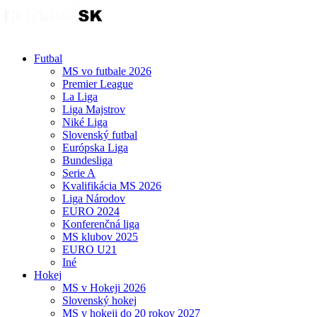
Futbal
MS vo futbale 2026
Premier League
La Liga
Liga Majstrov
Niké Liga
Slovenský futbal
Európska Liga
Bundesliga
Serie A
Kvalifikácia MS 2026
Liga Národov
EURO 2024
Konferenčná liga
MS klubov 2025
EURO U21
Iné
Hokej
MS v Hokeji 2026
Slovenský hokej
MS v hokeji do 20 rokov 2027