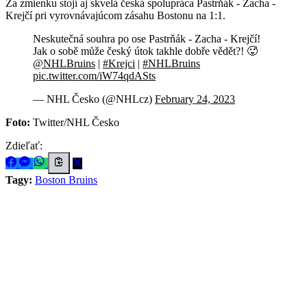
Za zmienku stojí aj skvelá česká spolupráca Pastrňák - Zacha -
Krejčí pri vyrovnávajúcom zásahu Bostonu na 1:1.
Neskutečná souhra po ose Pastrňák - Zacha - Krejčí!
Jak o sobě může český útok takhle dobře vědět?! 🥵
@NHLBruins
|
#Krejci
|
#NHLBruins
pic.twitter.com/iW74qdASts
— NHL Česko (@NHLcz)
February 24, 2023
Foto:
Twitter/NHL Česko
Zdieľať:
Tagy:
Boston Bruins