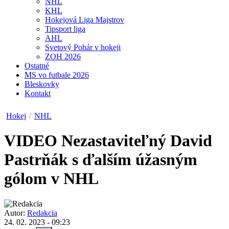
NHL
KHL
Hokejová Liga Majstrov
Tipsport liga
AHL
Svetový Pohár v hokeji
ZOH 2026
Ostatné
MS vo futbale 2026
Bleskovky
Kontakt
Hokej
/
NHL
VIDEO
Nezastaviteľný David
Pastrňák s ďalším úžasným
gólom v NHL
Autor:
Redakcia
24. 02. 2023 - 09:23