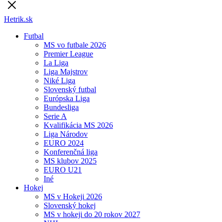
Hetrik.sk
Futbal
MS vo futbale 2026
Premier League
La Liga
Liga Majstrov
Niké Liga
Slovenský futbal
Európska Liga
Bundesliga
Serie A
Kvalifikácia MS 2026
Liga Národov
EURO 2024
Konferenčná liga
MS klubov 2025
EURO U21
Iné
Hokej
MS v Hokeji 2026
Slovenský hokej
MS v hokeji do 20 rokov 2027