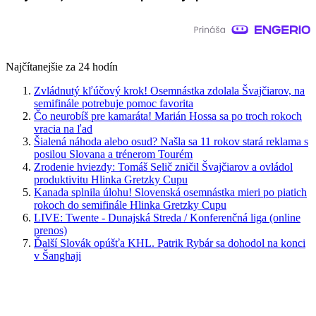
Najčítanejšie za 24 hodín
Zvládnutý kľúčový krok! Osemnástka zdolala Švajčiarov, na
semifinále potrebuje pomoc favorita
Čo neurobíš pre kamaráta! Marián Hossa sa po troch rokoch
vracia na ľad
Šialená náhoda alebo osud? Našla sa 11 rokov stará reklama s
posilou Slovana a trénerom Tourém
Zrodenie hviezdy: Tomáš Selič zničil Švajčiarov a ovládol
produktivitu Hlinka Gretzky Cupu
Kanada splnila úlohu! Slovenská osemnástka mieri po piatich
rokoch do semifinále Hlinka Gretzky Cupu
LIVE: Twente - Dunajská Streda / Konferenčná liga (online
prenos)
Ďalší Slovák opúšťa KHL. Patrik Rybár sa dohodol na konci
v Šanghaji