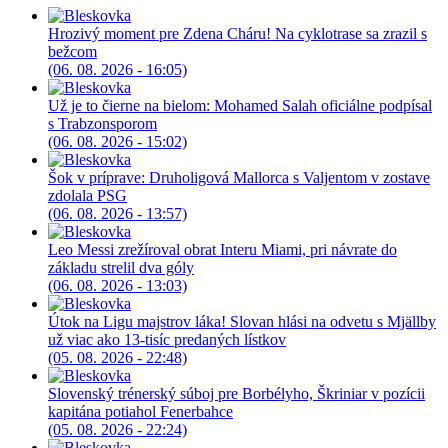
Hrozivý moment pre Zdena Cháru! Na cyklotrase sa zrazil s
bežcom
(06. 08. 2026 - 16:05)
Už je to čierne na bielom: Mohamed Salah oficiálne podpísal
s Trabzonsporom
(06. 08. 2026 - 15:02)
Šok v príprave: Druholigová Mallorca s Valjentom v zostave
zdolala PSG
(06. 08. 2026 - 13:57)
Leo Messi zrežíroval obrat Interu Miami, pri návrate do
základu strelil dva góly
(06. 08. 2026 - 13:03)
Útok na Ligu majstrov láka! Slovan hlási na odvetu s Mjällby
už viac ako 13-tisíc predaných lístkov
(05. 08. 2026 - 22:48)
Slovenský trénerský súboj pre Borbélyho, Škriniar v pozícii
kapitána potiahol Fenerbahce
(05. 08. 2026 - 22:24)