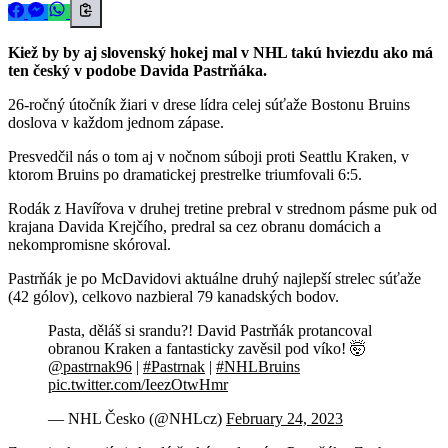
Kiež by by aj slovenský hokej mal v NHL takú hviezdu ako má
ten český v podobe Davida Pastrňáka.
26-ročný útočník žiari v drese lídra celej súťaže Bostonu Bruins
doslova v každom jednom zápase.
Presvedčil nás o tom aj v nočnom súboji proti Seattlu Kraken, v
ktorom Bruins po dramatickej prestrelke triumfovali 6:5.
Rodák z Havířova v druhej tretine prebral v strednom pásme puk od
krajana Davida Krejčího, predral sa cez obranu domácich a
nekompromisne skóroval.
Pastrňák je po McDavidovi aktuálne druhý najlepší strelec súťaže
(42 gólov), celkovo nazbieral 79 kanadských bodov.
Pasta, děláš si srandu?! David Pastrňák protancoval
obranou Kraken a fantasticky zavěsil pod víko! 🤯
@pastrnak96
|
#Pastrnak
|
#NHLBruins
pic.twitter.com/IeezOtwHmr
— NHL Česko (@NHLcz)
February 24, 2023