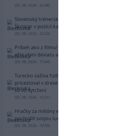
(05. 08. 2026 - 22:48)
Slovenský trénerský súboj pre Borbélyho,
Škriniar v pozícii kapitána potiahol Fenerbahce
(05. 08. 2026 - 22:24)
Príbeh ako z filmu! Hrdina Slovana Kianga hral
ešte vlani deviatu anglickú ligu
(05. 08. 2026 - 17:44)
Turecko zažíva futbalové šialenstvo! Salah
pricestoval v drese Trabzonsporu, fanúšikovia
sú vo vytržení
(05. 08. 2026 - 12:31)
Hračky za milióny eur! Cristiano Ronaldo sa
pochválil svojou luxusnou zbierkou áut
(05. 08. 2026 - 10:59)