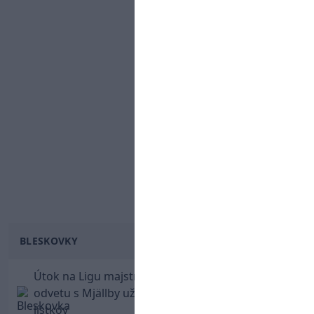
BLESKOVKY
Útok na Ligu majstrov láka! Slovan hlási na
odvetu s Mjällby už viac ako 13-tisíc predaných
lístkov