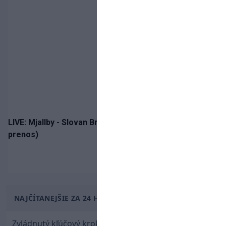
LIVE: Mjallby - Slovan Bratislava / Liga majstrov (online
prenos)
NAJČÍTANEJŠIE ZA 24 HODÍN
Zvládnutý kľúčový krok! Osemnástka zdolala