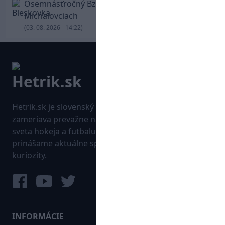
Osemnásťročný Bzdyl zariadil triumf Žiliny v
Michalovciach
(03. 08. 2026 - 14:22)
Hetrik.sk je slovenský športový portál, ktorý sa
zameriava prevažne na najnovšie informácie zo
sveta hokeja a futbalu. Pravidelne na dennej báze
prinášame aktuálne správy, góly, zaujímavosti a
kuriozity.
INFORMÁCIE
MAPA WEBU: