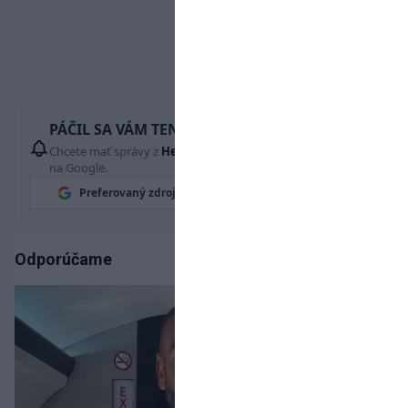
PÁČIL SA VÁM TENTO ČLÁNOK?
Chcete mať správy z
Hetrik.sk
vždy ako prví? Pridajte si nás
na Google.
Preferovaný zdroj
Google News
Odporúčame