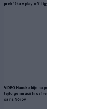
prekážku v play-off Ligy majstrov
VIDEO Hancko bije na poplach! Zaspali sme dobu, po
tejto generácii hrozí reprezentačné prázdno. Pozrime
sa na Nórov