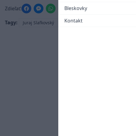
Bleskovky
Zdieľať:
Kontakt
Tagy:
Juraj Slafkovský