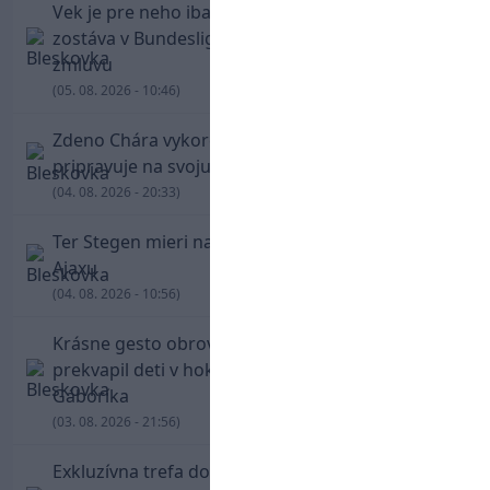
Vek je pre neho iba číslo! Štyridsaťročný Džeko
zostáva v Bundeslige, so Schalke predĺžil
zmluvu
(05. 08. 2026 - 10:46)
Zdeno Chára vykorčuľoval na ľad! V Trenčíne sa
pripravuje na svoju blížiacu sa rozlúčku
(04. 08. 2026 - 20:33)
Ter Stegen mieri na hosťovanie do slávneho
Ajaxu
(04. 08. 2026 - 10:56)
Krásne gesto obrovskej legendy. Chára
prekvapil deti v hokejovej škole Mariána
Gáboríka
(03. 08. 2026 - 21:56)
Exkluzívna trefa do vinkla v hodine dvanástej!