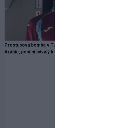
Prestupová bomba v Turecku! Salah nepôjde do
Arábie, posilní bývalý klub Hamšíka