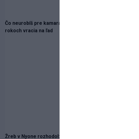
Čo neurobíš pre kamaráta! Marián Hossa sa po troch
rokoch vracia na ľad
Žreb v Nyone rozhodol: Slovan spoznal potenciálnu