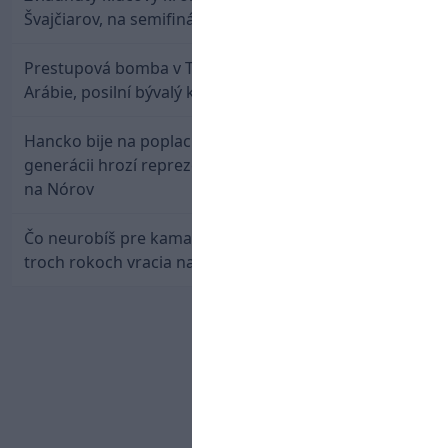
Švajčiarov, na semifinále potrebuje pomoc favorita
Prestupová bomba v Turecku! Salah nepôjde do
Arábie, posilní bývalý klub Hamšíka
Hancko bije na poplach! Zaspali sme dobu, po tejto
generácii hrozí reprezentačné prázdno. Pozrime sa
na Nórov
Čo neurobíš pre kamaráta! Marián Hossa sa po
troch rokoch vracia na ľad