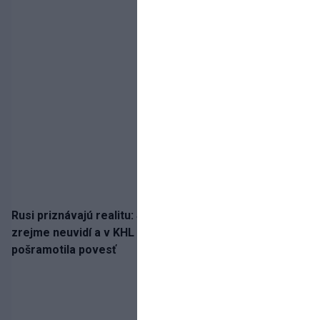
Rusi priznávajú realitu: Spartak milióny od Ružičku
zrejme neuvidí a v KHL si už nezahrá. Liga si
pošramotila povesť