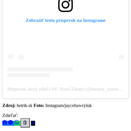
Zobraziť tento príspevok na Instagrame
Príspevok, ktorý zdieľa HC Nové Zámky (@hockey_novezamky)
Zdroj:
hetrik.sk
Foto:
Instagram/jaycehawryluk
Zdieľať: