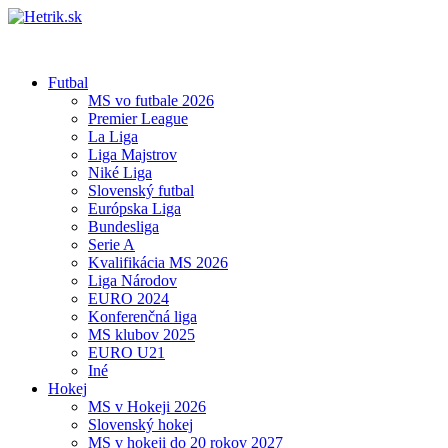
Futbal
MS vo futbale 2026
Premier League
La Liga
Liga Majstrov
Niké Liga
Slovenský futbal
Európska Liga
Bundesliga
Serie A
Kvalifikácia MS 2026
Liga Národov
EURO 2024
Konferenčná liga
MS klubov 2025
EURO U21
Iné
Hokej
MS v Hokeji 2026
Slovenský hokej
MS v hokeji do 20 rokov 2027