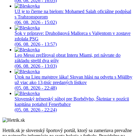
(06. 08. 2026 - 16:05)
Už je to čierne na bielom: Mohamed Salah oficiálne podpísal
s Trabzonsporom
(06. 08. 2026 - 15:02)
Šok v príprave: Druholigová Mallorca s Valjentom v zostave
zdolala PSG
(06. 08. 2026 - 13:57)
Leo Messi zrežíroval obrat Interu Miami, pri návrate do
základu strelil dva góly
(06. 08. 2026 - 13:03)
Útok na Ligu majstrov láka! Slovan hlási na odvetu s Mjällby
už viac ako 13-tisíc predaných lístkov
(05. 08. 2026 - 22:48)
Slovenský trénerský súboj pre Borbélyho, Škriniar v pozícii
kapitána potiahol Fenerbahce
(05. 08. 2026 - 22:24)
Hetrik.sk je slovenský športový portál, ktorý sa zameriava prevažne
na najnovšie informácie zo sveta hokeja a futbalu. Pravidelne na