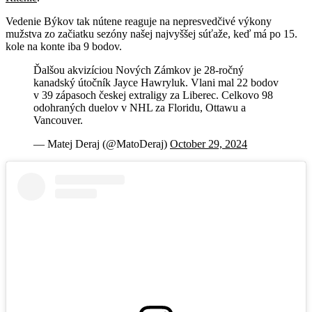
Vedenie Býkov tak nútene reaguje na nepresvedčivé výkony
mužstva zo začiatku sezóny našej najvyššej súťaže, keď má po 15.
kole na konte iba 9 bodov.
Ďalšou akvizíciou Nových Zámkov je 28-ročný
kanadský útočník Jayce Hawryluk. Vlani mal 22 bodov
v 39 zápasoch českej extraligy za Liberec. Celkovo 98
odohraných duelov v NHL za Floridu, Ottawu a
Vancouver.
— Matej Deraj (@MatoDeraj)
October 29, 2024