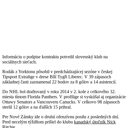
Informáciu o podpise kontraktu potvrdil slovenský klub na
sociálnych sieťach.
Rodák z Yorktonu pôsobil v predchádzajúcej sezóne v českej
Tipsport Extralige v drese Bílí Tygři Liberec. V 39 zápasoch
základnej časti zaznamenal 22 bodov za 8 gólov a 14 asistencií.
Do NHL bol draftovaný v roku 2014 v 2. kole z celkového 32.
miesta tímom Florida Panthers. V profilige si vyskúšal aj organizácie
Ottawy Senators a Vancouveru Canucks. V celkovo 98 zápasoch
strelil 12 gólov a na ďalších 15 prihral.
Pre Nové Zámky ide o druhú ofenzívnu posilu z posledných dní.
Pred necelým týždňom prišiel do klubu
kanadský útočník Nick
Ritchie
.