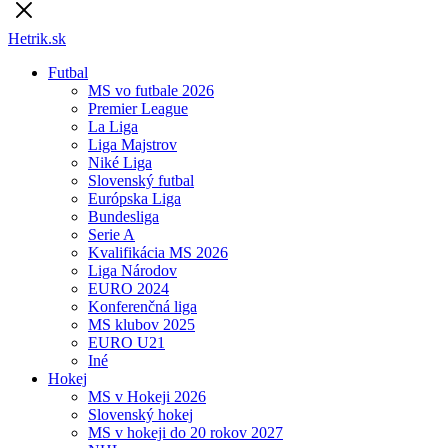
Hetrik.sk
Futbal
MS vo futbale 2026
Premier League
La Liga
Liga Majstrov
Niké Liga
Slovenský futbal
Európska Liga
Bundesliga
Serie A
Kvalifikácia MS 2026
Liga Národov
EURO 2024
Konferenčná liga
MS klubov 2025
EURO U21
Iné
Hokej
MS v Hokeji 2026
Slovenský hokej
MS v hokeji do 20 rokov 2027