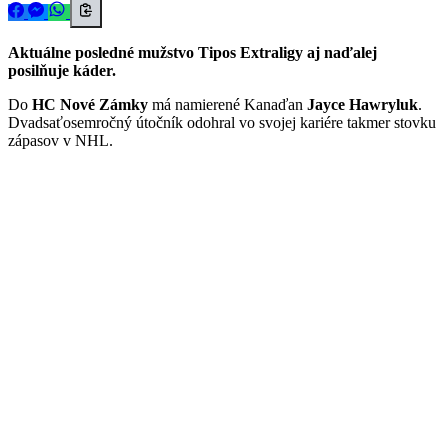
Aktuálne posledné mužstvo Tipos Extraligy aj naďalej
posilňuje káder.
Do
HC Nové Zámky
má namierené Kanaďan
Jayce Hawryluk
.
Dvadsaťosemročný útočník odohral vo svojej kariére takmer stovku
zápasov v NHL.