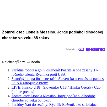
Zomrel otec Lionela Messiho. Jorge podľahol dlhodobej
chorobe vo veku 68 rokov
Najčítanejšie za 24 hodín
Parádna robota a gól v oslabení! Pozrite si oba zásahy 17-
ročného talentu Rychlíka proti USA
Statočný boj na finále nestačil: Slovenská osemnástka padla s
USA a zabojuje o bronz
LIVE: Fínsko U18 - Slovensko U18 / Hlinka-Gretzky Cup
(online prenos)
Zomrel otec Lionela Messiho. Jorge podľahol dlhodobej
chorobe vo veku 68 rokov
Parádny štart do sezóny: Rýchlik Boženík ako striedajúci