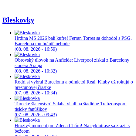
Bleskovky
Hrdina MS 2026 balí kufre! Ferran Torres sa dohodol s PSG,
Barcelona mu brániť nebude
(08. 08. 2026 - 16:59)
Obrovský úlovok na Anfielde: Liverpool získal z Barcelony
stopéra Arauja
(08. 08. 2026 - 10:32)
Rodri si vybral Barcelonu a odmietol Real. Kluby už rokujú o
prestupovej čiastke
(07. 08. 2026 - 10:34)
Turecké šialenstvo! Salaha vítali na štadióne Trabzonsporu
tisícky fanúšikov
(07. 08. 2026 - 09:43)
Hrozivý moment pre Zdena Cháru! Na cyklotrase sa zrazil s
bežcom