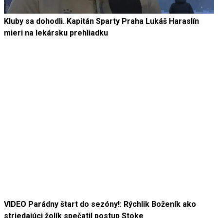
Kluby sa dohodli. Kapitán Sparty Praha Lukáš Haraslín
mieri na lekársku prehliadku
VIDEO Parádny štart do sezóny!: Rýchlik Boženík ako
striedajúci žolík spečatil postup Stoke