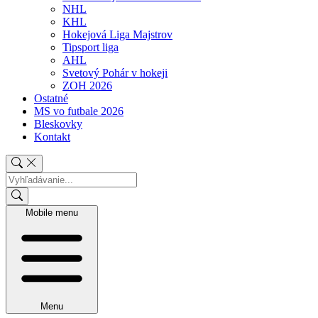
NHL
KHL
Hokejová Liga Majstrov
Tipsport liga
AHL
Svetový Pohár v hokeji
ZOH 2026
Ostatné
MS vo futbale 2026
Bleskovky
Kontakt
Mobile menu
Menu