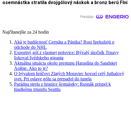
osemnástka stratila dvojgólový náskok a bronz berú Fíni
Najčítanejšie za 24 hodín
Aká je budúcnosť Gernáta a Pánika? Rusi špekulujú o
odchode do NHL
Exportný gól z vlastnej polovice: Bývalý útočník Trnavy
šokoval švédskeho giganta
Aktuálna situácia okolo prestupu Haraslína do Saudskej
Arábie. Ako to je?
O bývalom hráčovi Zlatých Moraviec hovorí celý futbalový
svet. Pri oslave gólu sa prepadol do tunela
Parádna strela z hranice šestnástky: Rusnák prispel k
hladkému triumfu Seattlu