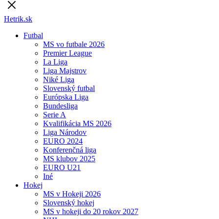
Hetrik.sk
Futbal
MS vo futbale 2026
Premier League
La Liga
Liga Majstrov
Niké Liga
Slovenský futbal
Európska Liga
Bundesliga
Serie A
Kvalifikácia MS 2026
Liga Národov
EURO 2024
Konferenčná liga
MS klubov 2025
EURO U21
Iné
Hokej
MS v Hokeji 2026
Slovenský hokej
MS v hokeji do 20 rokov 2027