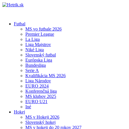
Futbal
MS vo futbale 2026
Premier League
La Liga
Liga Majstrov
Niké Liga
Slovenský futbal
Európska Liga
Bundesliga
Serie A
Kvalifikácia MS 2026
Liga Národov
EURO 2024
Konferenčná liga
MS klubov 2025
EURO U21
Iné
Hokej
MS v Hokeji 2026
Slovenský hokej
MS v hokeji do 20 rokov 2027