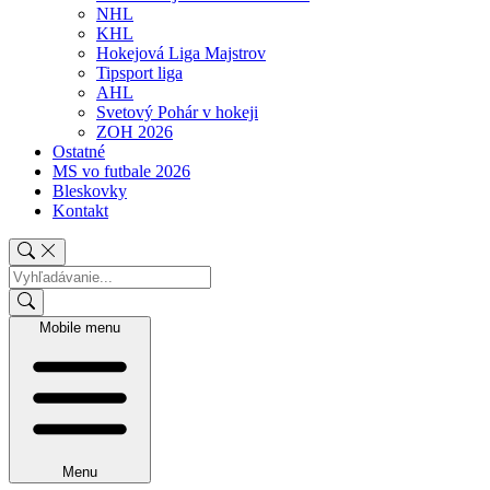
NHL
KHL
Hokejová Liga Majstrov
Tipsport liga
AHL
Svetový Pohár v hokeji
ZOH 2026
Ostatné
MS vo futbale 2026
Bleskovky
Kontakt
Mobile menu
Menu