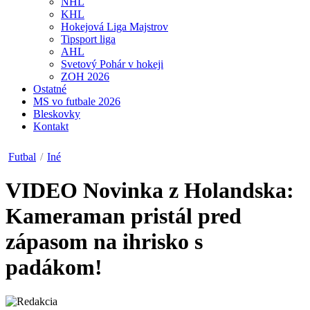
NHL
KHL
Hokejová Liga Majstrov
Tipsport liga
AHL
Svetový Pohár v hokeji
ZOH 2026
Ostatné
MS vo futbale 2026
Bleskovky
Kontakt
Futbal
/
Iné
VIDEO
Novinka z Holandska:
Kameraman pristál pred
zápasom na ihrisko s
padákom!