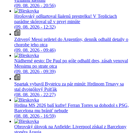
vizuálnu identitu
(09. 08. 2026 - 20:56)
Hrošovský odštartoval šialenú prestrelku! V Tepliciach
parádne skóroval už v prvej minúte
(09. 08. 2026 - 12:32)
Zdrvený Messi priletel do Argentíny, denník odhalil detaily o
chorobe jeho otca
(09. 08. 2026 - 09:46)
Nádherné gesto: De Paul po góle odhalil dres, zásah venoval
Messimu po strate otca
(09. 08. 2026 - 09:39)
Spartak vybavil Bystricu za pár minút: Hrdinom Trnavy sa
stal dvojgólový Polťák
(08. 08. 2026 - 22:27)
Hrdina MS 2026 balí kufre! Ferran Torres sa dohodol s PSG,
Barcelona mu brániť nebude
(08. 08. 2026 - 16:59)
Obrovský úlovok na Anfielde: Liverpool získal z Barcelony
stopéra Arauja