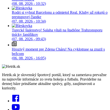
(08. 08. 2026 - 10:32)
Rodri si vybral Barcelonu a odmietol Real. Kluby už rokujú o
prestupovej čiastke
(07. 08. 2026 - 10:34)
Turecké šialenstvo! Salaha vítali na štadióne Trabzonsporu
tisícky fanúšikov
(07. 08. 2026 - 09:43)
Hrozivý moment pre Zdena Cháru! Na cyklotrase sa zrazil s
bežcom
(06. 08. 2026 - 16:05)
Hetrik.sk je slovenský športový portál, ktorý sa zameriava prevažne
na najnovšie informácie zo sveta hokeja a futbalu. Pravidelne na
dennej báze prinášame aktuálne správy, góly, zaujímavosti a
kuriozity.