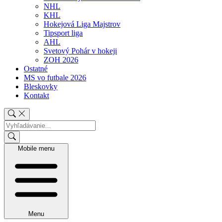
NHL
KHL
Hokejová Liga Majstrov
Tipsport liga
AHL
Svetový Pohár v hokeji
ZOH 2026
Ostatné
MS vo futbale 2026
Bleskovky
Kontakt
Mobile menu
Menu