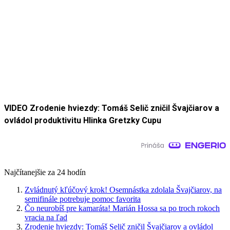
VIDEO Zrodenie hviezdy: Tomáš Selič zničil Švajčiarov a
ovládol produktivitu Hlinka Gretzky Cupu
Najčítanejšie za 24 hodín
Zvládnutý kľúčový krok! Osemnástka zdolala Švajčiarov, na
semifinále potrebuje pomoc favorita
Čo neurobíš pre kamaráta! Marián Hossa sa po troch rokoch
vracia na ľad
Zrodenie hviezdy: Tomáš Selič zničil Švajčiarov a ovládol