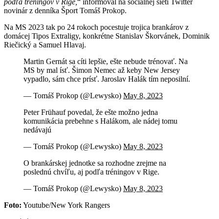
podľa tréningov v Rige,
informoval na sociálnej sieti Twitter
novinár z denníka Šport Tomáš Prokop.
Na MS 2023 tak po 24 rokoch pocestuje trojica brankárov z
domácej Tipos Extraligy, konkrétne Stanislav Škorvánek, Dominik
Riečický a Samuel Hlavaj.
Martin Gernát sa cíti lepšie, ešte nebude trénovať. Na
MS by mal ísť. Šimon Nemec až keby New Jersey
vypadlo, sám chce prísť. Jaroslav Halák tím neposilní.
— Tomáš Prokop (@Lewysko)
May 8, 2023
Peter Frühauf povedal, že ešte možno jedna
komunikácia prebehne s Halákom, ale nádej tomu
nedávajú
— Tomáš Prokop (@Lewysko)
May 8, 2023
O brankárskej jednotke sa rozhodne zrejme na
poslednú chvíľu, aj podľa tréningov v Rige.
— Tomáš Prokop (@Lewysko)
May 8, 2023
Foto:
Youtube/New York Rangers