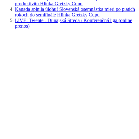
produktivitu Hlinka Gretzky Cupu
Kanada splnila úlohu! Slovenská osemnástka mieri po piatich
rokoch do semifinále Hlinka Gretzky Cupu
LIVE: Twente - Dunajská Streda / Konferenčná liga (online
prenos)