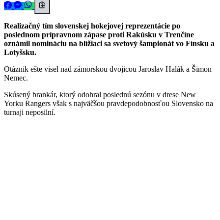
Realizačný tím slovenskej hokejovej reprezentácie po
poslednom prípravnom zápase proti Rakúsku v Trenčíne
oznámil nomináciu na blížiaci sa svetový šampionát vo Fínsku a
Lotyšsku.
Otáznik ešte visel nad zámorskou dvojicou Jaroslav Halák a Šimon
Nemec.
Skúsený brankár, ktorý odohral poslednú sezónu v drese New
Yorku Rangers však s najväčšou pravdepodobnosťou Slovensko na
turnaji neposilní.