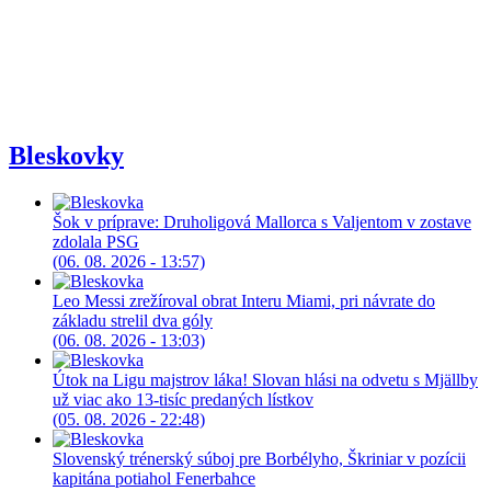
Bleskovky
Šok v príprave: Druholigová Mallorca s Valjentom v zostave
zdolala PSG
(06. 08. 2026 - 13:57)
Leo Messi zrežíroval obrat Interu Miami, pri návrate do
základu strelil dva góly
(06. 08. 2026 - 13:03)
Útok na Ligu majstrov láka! Slovan hlási na odvetu s Mjällby
už viac ako 13-tisíc predaných lístkov
(05. 08. 2026 - 22:48)
Slovenský trénerský súboj pre Borbélyho, Škriniar v pozícii
kapitána potiahol Fenerbahce