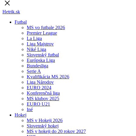
Hetrik.sk
Futbal
MS vo futbale 2026
Premier League
La Liga
Liga Majstrov
Niké Liga
Slovenský futbal
Európska Liga
Bundesliga
Serie A
Kvalifikácia MS 2026
Liga Národov
EURO 2024
Konferenčná liga
MS klubov 2025
EURO U21
Iné
Hokej
MS v Hokeji 2026
Slovenský hokej
MS v hokeji do 20 rokov 2027