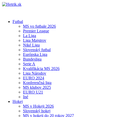
Futbal
MS vo futbale 2026
Premier League
La Liga
Liga Majstrov
Niké Liga
Slovenský futbal
Európska Liga
Bundesliga
Serie A
Kvalifikácia MS 2026
Liga Národov
EURO 2024
Konferenčná liga
MS klubov 2025
EURO U21
Iné
Hokej
MS v Hokeji 2026
Slovenský hokej
MS v hokeji do 20 rokov 2027