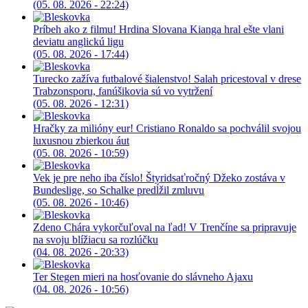
(05. 08. 2026 - 22:24)
Príbeh ako z filmu! Hrdina Slovana Kianga hral ešte vlani
deviatu anglickú ligu
(05. 08. 2026 - 17:44)
Turecko zažíva futbalové šialenstvo! Salah pricestoval v drese
Trabzonsporu, fanúšikovia sú vo vytržení
(05. 08. 2026 - 12:31)
Hračky za milióny eur! Cristiano Ronaldo sa pochválil svojou
luxusnou zbierkou áut
(05. 08. 2026 - 10:59)
Vek je pre neho iba číslo! Štyridsaťročný Džeko zostáva v
Bundeslige, so Schalke predĺžil zmluvu
(05. 08. 2026 - 10:46)
Zdeno Chára vykorčuľoval na ľad! V Trenčíne sa pripravuje
na svoju blížiacu sa rozlúčku
(04. 08. 2026 - 20:33)
Ter Stegen mieri na hosťovanie do slávneho Ajaxu
(04. 08. 2026 - 10:56)