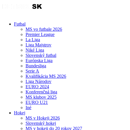
Futbal
MS vo futbale 2026
Premier League
La Liga
Liga Majstrov
Niké Liga
Slovenský futbal
Európska Liga
Bundesliga
Serie A
Kvalifikácia MS 2026
Liga Národov
EURO 2024
Konferenčná liga
MS klubov 2025
EURO U21
Iné
Hokej
MS v Hokeji 2026
Slovenský hokej
MS v hokeji do 20 rokov 2027