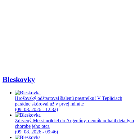
Bleskovky
Hrošovský odštartoval šialenú prestrelku! V Tepliciach
parádne skóroval už v prvej minúte
(09. 08. 2026 - 12:32)
Zdrvený Messi priletel do Argentíny, denník odhalil detaily o
chorobe jeho otca
(09. 08. 2026 - 09:46)