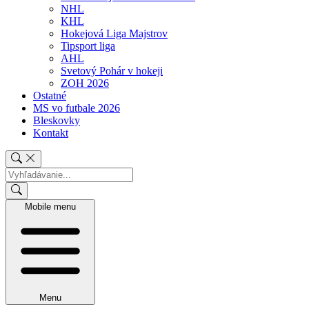
NHL
KHL
Hokejová Liga Majstrov
Tipsport liga
AHL
Svetový Pohár v hokeji
ZOH 2026
Ostatné
MS vo futbale 2026
Bleskovky
Kontakt
Mobile menu
Menu