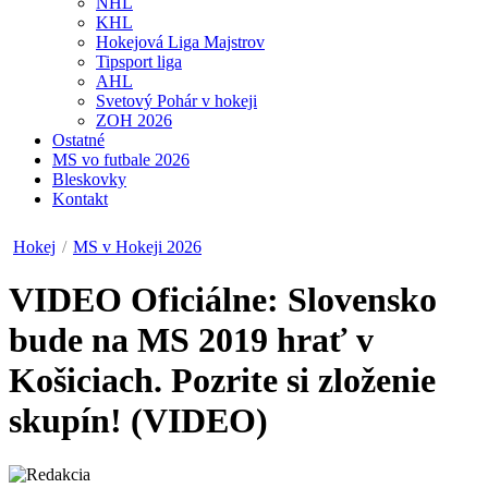
NHL
KHL
Hokejová Liga Majstrov
Tipsport liga
AHL
Svetový Pohár v hokeji
ZOH 2026
Ostatné
MS vo futbale 2026
Bleskovky
Kontakt
Hokej
/
MS v Hokeji 2026
VIDEO
Oficiálne: Slovensko
bude na MS 2019 hrať v
Košiciach. Pozrite si zloženie
skupín! (VIDEO)