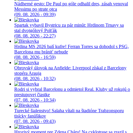
Nádherné gesto: De Paul po góle odhalil dres, zásah venoval
Messimu po strate otca
(09. 08. 2026 - 09:39)
Spartak vybavil Bystricu za pár minút: Hrdinom Trnavy sa
stal dvojgólový Polťák
(08. 08. 2026 - 22:27)
Hrdina MS 2026 balí kufre! Ferran Torres sa dohodol s PSG,
Barcelona mu brániť nebude
(08. 08. 2026 - 16:59)
Obrovský úlovok na Anfielde: Liverpool získal z Barcelony
stopéra Arauja
(08. 08. 2026 - 10:32)
Rodri si vybral Barcelonu a odmietol Real. Kluby už rokujú o
prestupovej čiastke
(07. 08. 2026 - 10:34)
Turecké šialenstvo! Salaha vítali na štadióne Trabzonsporu
tisícky fanúšikov
(07. 08. 2026 - 09:43)
Hrozivý moment pre Zdena Cháru! Na cyklotrase sa zrazil s