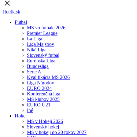
Hetrik.sk
Futbal
MS vo futbale 2026
Premier League
La Liga
Liga Majstrov
Niké Liga
Slovenský futbal
Európska Liga
Bundesliga
Serie A
Kvalifikácia MS 2026
Liga Národov
EURO 2024
Konferenčná liga
MS klubov 2025
EURO U21
Iné
Hokej
MS v Hokeji 2026
Slovenský hokej
MS v hokeji do 20 rokov 2027