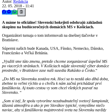
Autor:
Redakcia
22. 05. 2018 - 11:41
A máme to oficiálne! Slovenskí hokejisti odohrajú základnú
skupinu na budúcoročných domácich MS v Košiciach.
Organizátori turnaja o tom informovali na dnešnej tlačovke v
Bratislave.
Súpermi našich bude Kanada, USA, Fínsko, Nemecko, Dánsko,
Francúzsko a Veľká Británia.
Využili sme túto zmenu, pretože chceme zorganizovať úspešné MS
po viacerých stránkach. V Košiciach nájde slovenský výber domáce
prostredie, v Bratislave zase naši susedia Rakúsko a Česko.
Do MS na Slovensku zostáva rok. Hoci sa to nezdá ako dlhá doba,
zbehne to veľmi rýchlo a o chvíľu k nám začnú prichádzať prví
fanúšikovia. Aj touto cestou vy som chcel všetkých pozvať na
Slovensko.
Som si istý, že spolu vytvoríme nezabudnuteľný svetový šampionát,
úžasnú atmosféru a ako je pre Slovákov typické, vymyslíme niečo
naviac, aby si fanúšikovia majstrovstvá sveta na Slovensku navždy