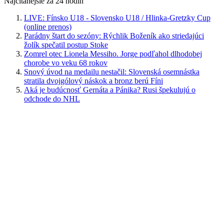
Najčítanejšie za 24 hodín
LIVE: Fínsko U18 - Slovensko U18 / Hlinka-Gretzky Cup
(online prenos)
Parádny štart do sezóny: Rýchlik Boženík ako striedajúci
žolík spečatil postup Stoke
Zomrel otec Lionela Messiho. Jorge podľahol dlhodobej
chorobe vo veku 68 rokov
Snový úvod na medailu nestačil: Slovenská osemnástka
stratila dvojgólový náskok a bronz berú Fíni
Aká je budúcnosť Gernáta a Pánika? Rusi špekulujú o
odchode do NHL