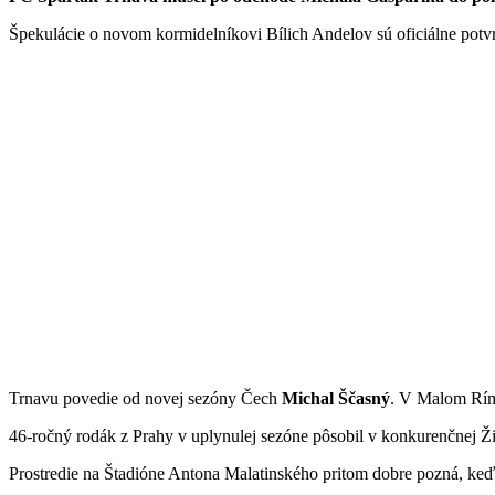
Špekulácie o novom kormidelníkovi Bílich Andelov sú oficiálne potv
Trnavu povedie od novej sezóny Čech
Michal Ščasný
. V Malom Rím
46-ročný rodák z Prahy v uplynulej sezóne pôsobil v konkurenčnej Ži
Prostredie na Štadióne Antona Malatinského pritom dobre pozná, keď