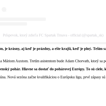
Príspevok, ktorý zdieľa FC Spartak Trnava - official (@spartak_sk)
, je krásny, aj keď je prázdny, a ešte krajší, keď je plný. Teším
 a Máriom Auxtom. Tretím asistentom bude Adam Chorvath, ktorý sa p
venský pohár. Hlavne sa dostať do pohárovej Európy. To sú ciele, 
júna. Nová sezóna začne kvalifikáciou o Európsku ligu, prvé zápasy sú 