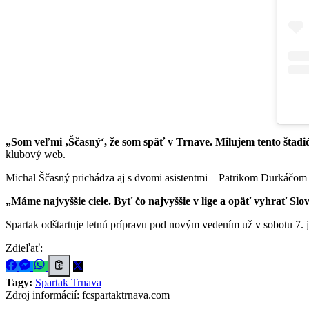
„Som veľmi ‚Ščasný‘, že som späť v Trnave. Milujem tento štadión
klubový web.
Michal Ščasný prichádza aj s dvomi asistentmi – Patrikom Durkáčom
„Máme najvyššie ciele. Byť čo najvyššie v lige a opäť vyhrať Slo
Spartak odštartuje letnú prípravu pod novým vedením už v sobotu 7. 
Zdieľať:
Tagy:
Spartak Trnava
Zdroj informácií:
fcspartaktrnava.com