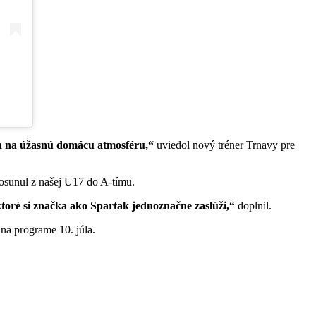
 sa na úžasnú domácu atmosféru,“
uviedol nový tréner Trnavy pre
osunul z našej U17 do A-tímu.
ktoré si značka ako Spartak jednoznačne zaslúži,“
doplnil.
na programe 10. júla.