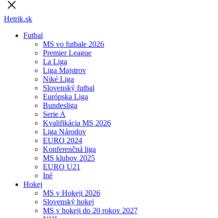
Hetrik.sk
Futbal
MS vo futbale 2026
Premier League
La Liga
Liga Majstrov
Niké Liga
Slovenský futbal
Európska Liga
Bundesliga
Serie A
Kvalifikácia MS 2026
Liga Národov
EURO 2024
Konferenčná liga
MS klubov 2025
EURO U21
Iné
Hokej
MS v Hokeji 2026
Slovenský hokej
MS v hokeji do 20 rokov 2027