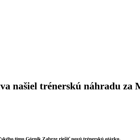
va našiel trénerskú náhradu za
kého tímu Górnik Zabrze riešiť novú trénerskú otázku.