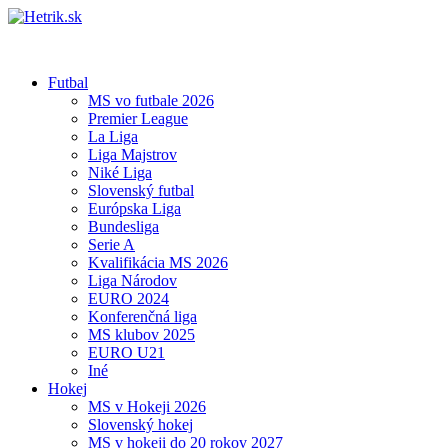
Futbal
MS vo futbale 2026
Premier League
La Liga
Liga Majstrov
Niké Liga
Slovenský futbal
Európska Liga
Bundesliga
Serie A
Kvalifikácia MS 2026
Liga Národov
EURO 2024
Konferenčná liga
MS klubov 2025
EURO U21
Iné
Hokej
MS v Hokeji 2026
Slovenský hokej
MS v hokeji do 20 rokov 2027