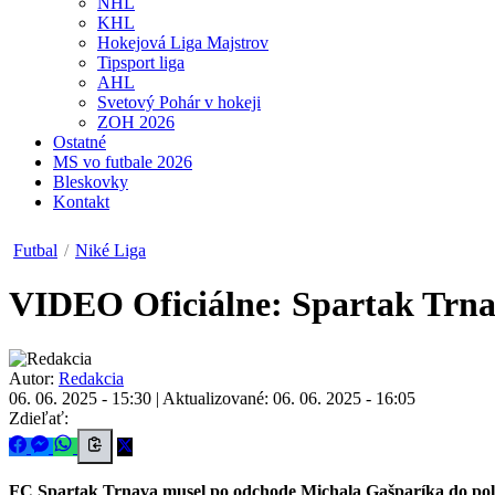
NHL
KHL
Hokejová Liga Majstrov
Tipsport liga
AHL
Svetový Pohár v hokeji
ZOH 2026
Ostatné
MS vo futbale 2026
Bleskovky
Kontakt
Futbal
/
Niké Liga
VIDEO
Oficiálne: Spartak Trna
Autor:
Redakcia
06. 06. 2025 - 15:30
|
Aktualizované: 06. 06. 2025 - 16:05
Zdieľať:
FC Spartak Trnava musel po odchode Michala Gašparíka do poľs