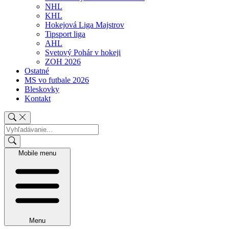
NHL
KHL
Hokejová Liga Majstrov
Tipsport liga
AHL
Svetový Pohár v hokeji
ZOH 2026
Ostatné
MS vo futbale 2026
Bleskovky
Kontakt
Mobile menu
Menu