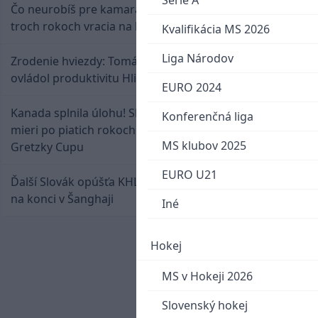
Serie A
Čo neurobíš pre kamaráta! Marián Hossa sa po
troch rokoch vracia na ľad
Kvalifikácia MS 2026
Liga Národov
Zrodenie hviezdy: Tomáš Selič zničil Švajčiarov a
ovládol produktivitu Hlinka Gretzky Cupu
EURO 2024
Kanada splnila úlohu! Slovenská osemnástka
Konferenčná liga
mieri po piatich rokoch do semifinále Hlinka
MS klubov 2025
Gretzky Cupu
EURO U21
Ďalší Slovák opúšťa KHL. Patrik Rybár sa dohodol
na konci v Šanghaji
Iné
Hokej
MS v Hokeji 2026
Slovenský hokej