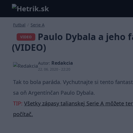
Futbal
/
Serie A
Paulo Dybala a jeho f
VIDEO
(VIDEO)
Redakcia
Autor:
22. 06. 2020 - 22:20
Tak to bola paráda. Vychutnajte si tento fantas
sa oň Argentínčan Paulo Dybala.
TIP:
Všetky zápasy talianskej Serie A môžete te
počítač.