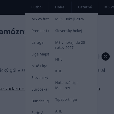
Futbal
Hokej
Ostatné
MS vo
MS vo futbale 2026
MS v Hokeji 2026
amózny gól proti Bologni
Premier League
Slovenský hokej
La Liga
MS v hokeji do 20
rokov 2027
Liga Majstrov
Zdieľať:
NHL
Niké Liga
tický gól v zápase Juventusu s Bolognou. Postaral
KHL
Slovenský futbal
Hokejová Liga
Majstrov
raz zadarmo sledovať aj cez váš smartfón alebo
Európska Liga
Tipsport liga
Bundesliga
AHL
Serie A