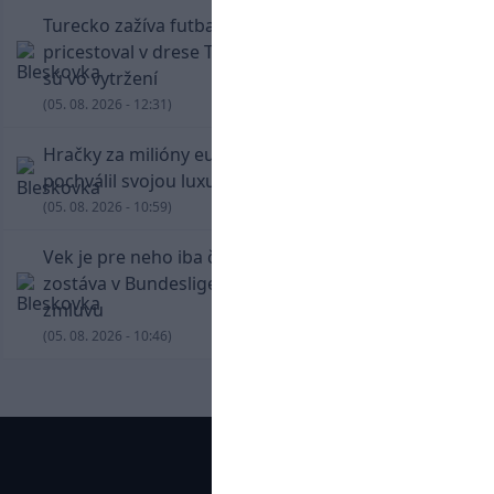
Turecko zažíva futbalové šialenstvo! Salah
pricestoval v drese Trabzonsporu, fanúšikovia
sú vo vytržení
(05. 08. 2026 - 12:31)
Hračky za milióny eur! Cristiano Ronaldo sa
pochválil svojou luxusnou zbierkou áut
(05. 08. 2026 - 10:59)
Vek je pre neho iba číslo! Štyridsaťročný Džeko
zostáva v Bundeslige, so Schalke predĺžil
zmluvu
(05. 08. 2026 - 10:46)