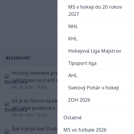
MS v hokeji do 20 rokov
2027
NHL
KHL
Hokejová Liga Majstrov
BLESKOVKY
Tipsport liga
Hrozivý moment pre Zdena Cháru! Na
AHL
cyklotrase sa zrazil s bežcom
Svetový Pohár v hokeji
(06. 08. 2026 - 16:05)
ZOH 2026
Už je to čierne na bielom: Mohamed Salah
oficiálne podpísal s Trabzonsporom
(06. 08. 2026 - 15:02)
Ostatné
Šok v príprave: Druholigová Mallorca s
MS vo futbale 2026