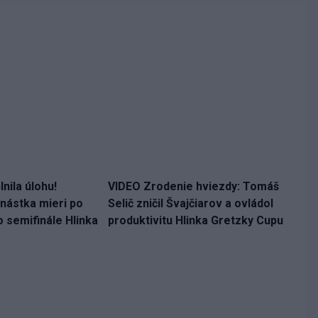
nila úlohu!
VIDEO Zrodenie hviezdy: Tomáš
ástka mieri po
Selič zničil Švajčiarov a ovládol
o semifinále Hlinka
produktivitu Hlinka Gretzky Cupu