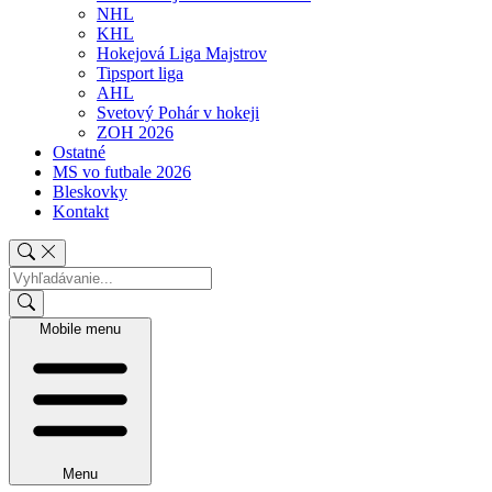
NHL
KHL
Hokejová Liga Majstrov
Tipsport liga
AHL
Svetový Pohár v hokeji
ZOH 2026
Ostatné
MS vo futbale 2026
Bleskovky
Kontakt
Mobile menu
Menu