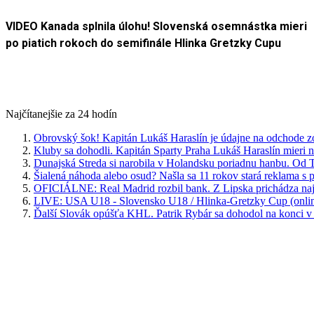
VIDEO Kanada splnila úlohu! Slovenská osemnástka mieri
po piatich rokoch do semifinále Hlinka Gretzky Cupu
Najčítanejšie za 24 hodín
Obrovský šok! Kapitán Lukáš Haraslín je údajne na odchode z
Kluby sa dohodli. Kapitán Sparty Praha Lukáš Haraslín mieri n
Dunajská Streda si narobila v Holandsku poriadnu hanbu. Od T
Šialená náhoda alebo osud? Našla sa 11 rokov stará reklama s
OFICIÁLNE: Real Madrid rozbil bank. Z Lipska prichádza najdr
LIVE: USA U18 - Slovensko U18 / Hlinka-Gretzky Cup (onlin
Ďalší Slovák opúšťa KHL. Patrik Rybár sa dohodol na konci v