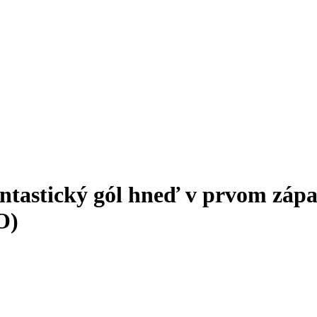
antastický gól hneď v prvom záp
O)