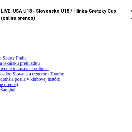
LIVE: USA U18 - Slovensko U18 / Hlinka-Gretzky Cup
(online prenos)
o Sparty Praha
a lekársku prehliadku
wente inkasovala poltucet
 posilou Slovana a trénerom Tourém
ahšia posila v klubovej histórii
e prenos)
 Šanghaji