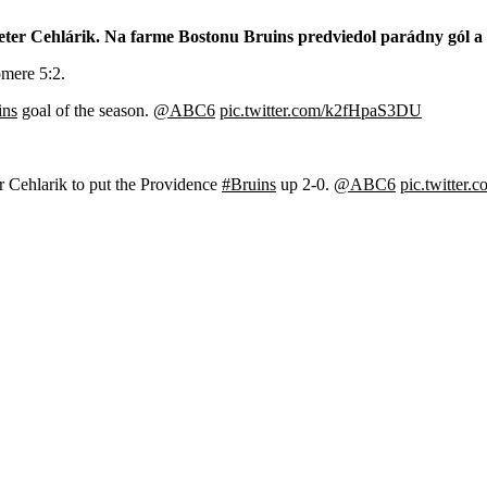
ter Cehlárik. Na farme Bostonu Bruins predviedol parádny gól a pr
omere 5:2.
ins
goal of the season.
@ABC6
pic.twitter.com/k2fHpaS3DU
 Cehlarik to put the Providence
#Bruins
up 2-0.
@ABC6
pic.twitter