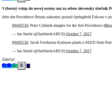
Výborný vstup do novej sezóny má za sebou slovenský útočník Pe
Jeho tím Providence Bruins nakoniec porazil Springfield Falcons v p
#WATCH
: Peter Cehlarik dangles for the first Providence
#Bru
— Ian Steele (@IanSteeleABC6)
October 7, 2017
#WATCH
: Jacob Forsbacka Karlsson plants a SEED from Peter
— Ian Steele (@IanSteeleABC6)
October 7, 2017
Zdieľať: