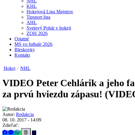
NHL
KHL
Hokejová Liga Majstrov
Tipsport liga
AHL
Svetový Pohár v hokeji
ZOH 2026
Ostatné
MS vo futbale 2026
Bleskovky
Kontakt
Hokej
/
NHL
VIDEO
Peter Cehlárik a jeho f
za prvú hviezdu zápasu! (VIDE
Autor:
Redakcia
08. 10. 2017 - 14:09
Zdieľať: