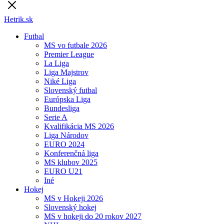
Hetrik.sk
Futbal
MS vo futbale 2026
Premier League
La Liga
Liga Majstrov
Niké Liga
Slovenský futbal
Európska Liga
Bundesliga
Serie A
Kvalifikácia MS 2026
Liga Národov
EURO 2024
Konferenčná liga
MS klubov 2025
EURO U21
Iné
Hokej
MS v Hokeji 2026
Slovenský hokej
MS v hokeji do 20 rokov 2027