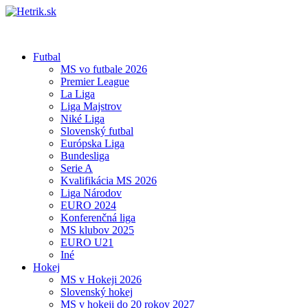
Futbal
MS vo futbale 2026
Premier League
La Liga
Liga Majstrov
Niké Liga
Slovenský futbal
Európska Liga
Bundesliga
Serie A
Kvalifikácia MS 2026
Liga Národov
EURO 2024
Konferenčná liga
MS klubov 2025
EURO U21
Iné
Hokej
MS v Hokeji 2026
Slovenský hokej
MS v hokeji do 20 rokov 2027