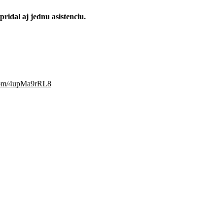
idal aj jednu asistenciu.
.com/4upMa9rRL8