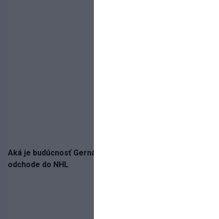
Aká je budúcnosť Gernáta a Pánika? Rusi špekulujú o
odchode do NHL