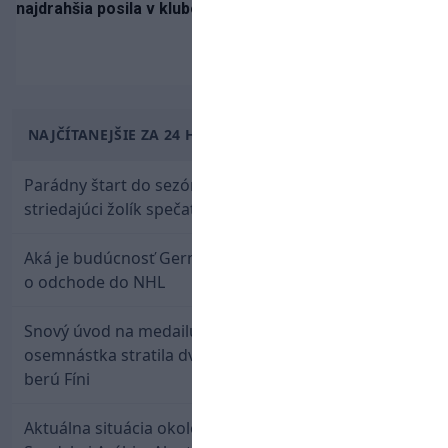
najdrahšia posila v klubovej histórii
NAJČÍTANEJŠIE ZA 24 HODÍN
Parádny štart do sezóny: Rýchlik Boženík ako
striedajúci žolík spečatil postup Stoke
Aká je budúcnosť Gernáta a Pánika? Rusi špekulujú
o odchode do NHL
Snový úvod na medailu nestačil: Slovenská
osemnástka stratila dvojgólový náskok a bronz
berú Fíni
Aktuálna situácia okolo prestupu Haraslína do