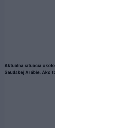
Aktuálna situácia okolo prestupu Haraslína do
Saudskej Arábie. Ako to je?