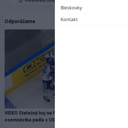
Preferovaný zdroj
Google News
Bleskovky
Kontakt
Odporúčame
VIDEO Statočný boj na finále nestačil: Slovenská
osemnástka padla s USA a zabojuje o bronz