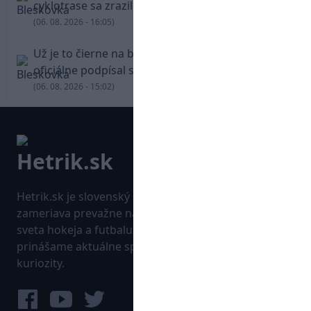
cyklotrase sa zrazil s bežcom
(06. 08. 2026 - 16:05)
Už je to čierne na bielom: Mohamed Salah
oficiálne podpísal s Trabzonsporom
(06. 08. 2026 - 15:02)
Hetrik.sk je slovenský športový portál, ktorý sa
zameriava prevažne na najnovšie informácie zo
sveta hokeja a futbalu. Pravidelne na dennej báze
prinášame aktuálne správy, góly, zaujímavosti a
kuriozity.