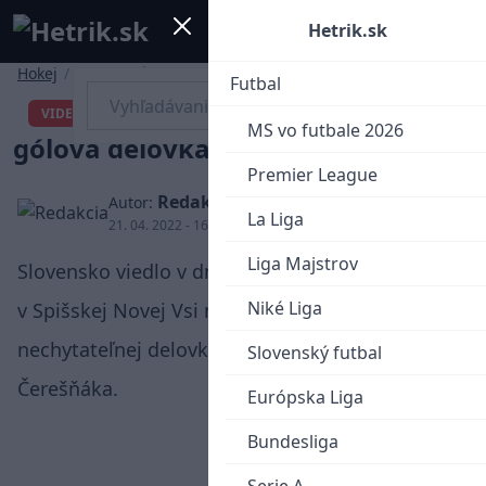
Mobile menu
Menu
Hetrik.sk
Hokej
/
Slovenský hokej
Futbal
Peter Čerešňák a jeho
VIDEO
MS vo futbale 2026
gólová delovka proti Česku
Premier League
Redakcia
Autor:
La Liga
21. 04. 2022 - 16:27
Liga Majstrov
Slovensko viedlo v dnešnom prípravnom zápase
Niké Liga
v Spišskej Novej Vsi nad Českom 1:0 po
nechytateľnej delovke nášho kapitána Petra
Slovenský futbal
Čerešňáka.
Európska Liga
Bundesliga