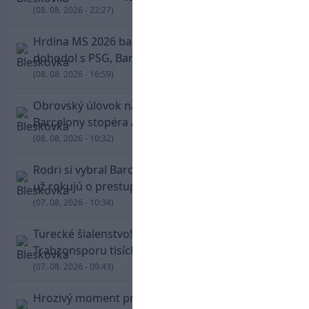
(08. 08. 2026 - 22:27)
Hrdina MS 2026 balí kufre! Ferran Torres sa
dohodol s PSG, Barcelona mu brániť nebude
(08. 08. 2026 - 16:59)
Obrovský úlovok na Anfielde: Liverpool získal z
Barcelony stopéra Arauja
(08. 08. 2026 - 10:32)
Rodri si vybral Barcelonu a odmietol Real. Kluby
už rokujú o prestupovej čiastke
(07. 08. 2026 - 10:34)
Turecké šialenstvo! Salaha vítali na štadióne
Trabzonsporu tisícky fanúšikov
(07. 08. 2026 - 09:43)
Hrozivý moment pre Zdena Cháru! Na