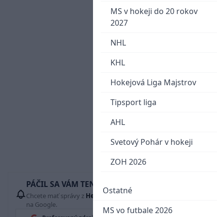
MS v hokeji do 20 rokov
2027
NHL
KHL
Hokejová Liga Majstrov
Tipsport liga
AHL
Svetový Pohár v hokeji
ZOH 2026
PÁČIL SA VÁM TENTO ČLÁNOK?
Ostatné
Chcete mať správy z
Hetrik.sk
vždy ako prví? Pridajte si nás
na Google.
MS vo futbale 2026