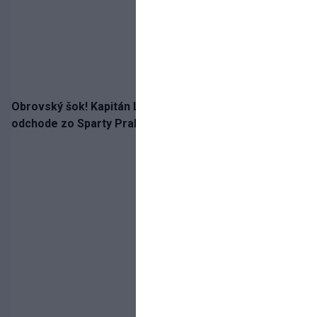
Obrovský šok! Kapitán Lukáš Haraslín je údajne na
odchode zo Sparty Praha