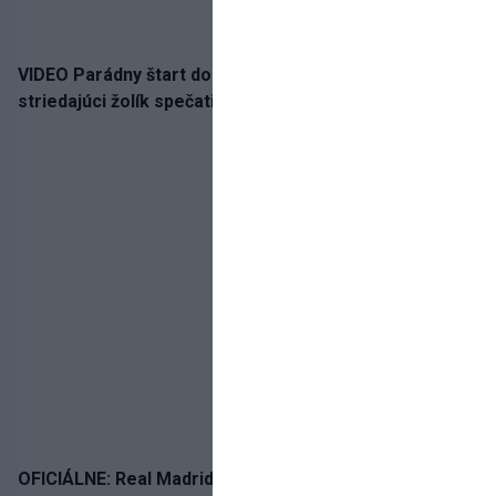
VIDEO Parádny štart do sezóny!: Rýchlik Boženík ako
striedajúci žolík spečatil postup Stoke
OFICIÁLNE: Real Madrid rozbil bank. Z Lipska prichádza