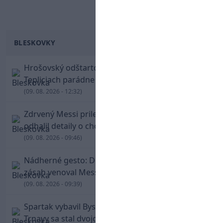
BLESKOVKY
Hrošovský odštartoval šialenú prestrelku! V
Tepliciach parádne skóroval už v prvej minúte
(09. 08. 2026 - 12:32)
Zdrvený Messi priletel do Argentíny, denník
odhalil detaily o chorobe jeho otca
(09. 08. 2026 - 09:46)
Nádherné gesto: De Paul po góle odhalil dres,
zásah venoval Messimu po strate otca
(09. 08. 2026 - 09:39)
Spartak vybavil Bystricu za pár minút: Hrdinom
Trnavy sa stal dvojgólový Polťák