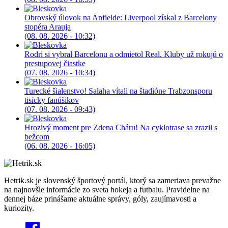
Obrovský úlovok na Anfielde: Liverpool získal z Barcelony
stopéra Arauja
(08. 08. 2026 - 10:32)
Rodri si vybral Barcelonu a odmietol Real. Kluby už rokujú o
prestupovej čiastke
(07. 08. 2026 - 10:34)
Turecké šialenstvo! Salaha vítali na štadióne Trabzonsporu
tisícky fanúšikov
(07. 08. 2026 - 09:43)
Hrozivý moment pre Zdena Cháru! Na cyklotrase sa zrazil s
bežcom
(06. 08. 2026 - 16:05)
Hetrik.sk je slovenský športový portál, ktorý sa zameriava prevažne
na najnovšie informácie zo sveta hokeja a futbalu. Pravidelne na
dennej báze prinášame aktuálne správy, góly, zaujímavosti a
kuriozity.