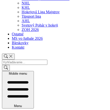
NHL
KHL
Hokejová Liga Majstrov
Tipsport liga
AHL
Svetový Pohár v hokeji
ZOH 2026
Ostatné
MS vo futbale 2026
Bleskovky
Kontakt
Mobile menu
Menu