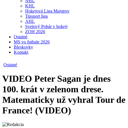
NHL
KHL
Hokejová Liga Majstrov
Tipsport liga
AHL
Svetový Pohár v hokeji
ZOH 2026
Ostatné
MS vo futbale 2026
Bleskovky
Kontakt
Ostatné
VIDEO
Peter Sagan je dnes
100. krát v zelenom drese.
Matematicky už vyhral Tour de
France! (VIDEO)