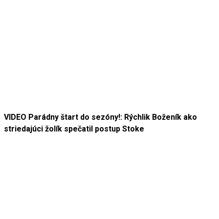
VIDEO Parádny štart do sezóny!: Rýchlik Boženík ako
striedajúci žolík spečatil postup Stoke