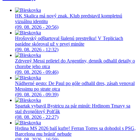
HK Skalica má nový znak. Klub predstavil kompletnú
vizuálnu identitu
(09. 08. 2026 - 20:56)
Hrošovský odštartoval šialenú prestrelku! V Tepliciach
parádne skóroval už v prvej minúte
(09. 08. 2026 - 12:32)
Zdrvený Messi priletel do Argentíny, denník odhalil detaily o
chorobe jeho otca
(09. 08. 2026 - 09:46)
Nádherné gesto: De Paul po góle odhalil dres, zásah venoval
Messimu po strate otca
(09. 08. 2026 - 09:39)
Spartak vybavil Bystricu za pár minút: Hrdinom Trnavy sa
stal dvojgólový Polťák
(08. 08. 2026 - 22:27)
Hrdina MS 2026 balí kufre! Ferran Torres sa dohodol s PSG,
Barcelona mu brániť nebude
(08. 08. 2026 - 16:59)