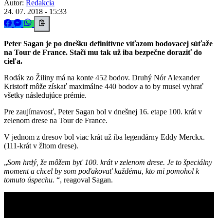
Autor:
Redakcia
24. 07. 2018 - 15:33
Peter Sagan je po dnešku definitívne víťazom bodovacej súťaže
na Tour de France. Stačí mu tak už iba bezpečne doraziť do
cieľa.
Rodák zo Žiliny má na konte 452 bodov. Druhý Nór Alexander
Kristoff môže získať maximálne 440 bodov a to by musel vyhrať
všetky následujúce prémie.
Pre zaujímavosť, Peter Sagan bol v dnešnej 16. etape 100. krát v
zelenom drese na Tour de France.
V jednom z dresov bol viac krát už iba legendárny Eddy Merckx.
(111-krát v žltom drese).
Som hrdý, že môžem byť 100. krát v zelenom drese. Je to špeciálny
moment a chcel by som poďakovať každému, kto mi pomohol k
tomuto úspechu.
, reagoval Sagan.