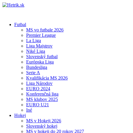
Futbal
MS vo futbale 2026
Premier League
La Liga
Liga Majstrov
Niké Liga
Slovenský futbal
Európska Liga
Bundesliga
Serie A
Kvalifikácia MS 2026
Liga Národov
EURO 2024
Konferenčná liga
MS klubov 2025
EURO U21
Iné
Hokej
MS v Hokeji 2026
Slovenský hokej
MS v hokeji do 20 rokov 2027