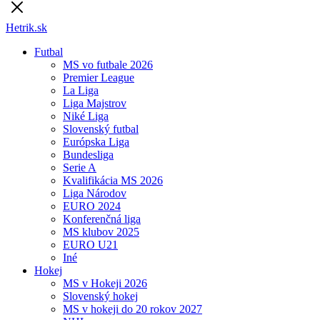
Hetrik.sk
Futbal
MS vo futbale 2026
Premier League
La Liga
Liga Majstrov
Niké Liga
Slovenský futbal
Európska Liga
Bundesliga
Serie A
Kvalifikácia MS 2026
Liga Národov
EURO 2024
Konferenčná liga
MS klubov 2025
EURO U21
Iné
Hokej
MS v Hokeji 2026
Slovenský hokej
MS v hokeji do 20 rokov 2027