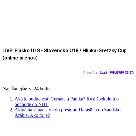
LIVE: Fínsko U18 - Slovensko U18 / Hlinka-Gretzky Cup
(online prenos)
Najčítanejšie za 24 hodín
Aká je budúcnosť Gernáta a Pánika? Rusi špekulujú o
odchode do NHL
Aktuálna situácia okolo prestupu Haraslína do Saudskej
Arábie. Ako to je?