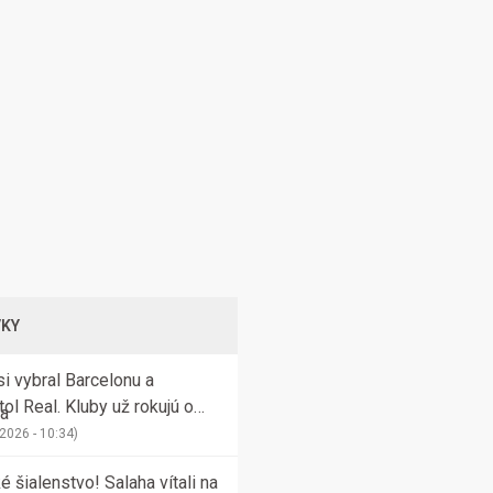
VKY
si vybral Barcelonu a
ol Real. Kluby už rokujú o
povej čiastke
 2026 - 10:34)
é šialenstvo! Salaha vítali na