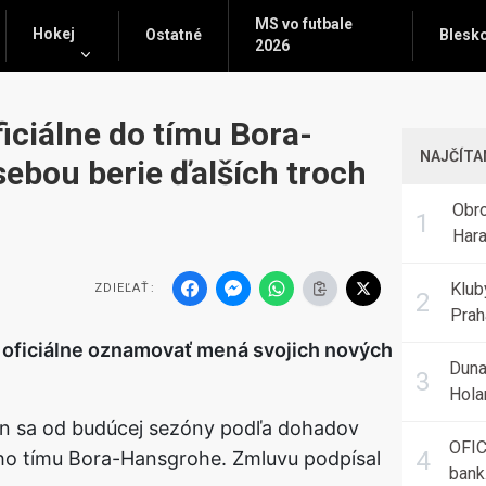
MS vo futbale
Hokej
Ostatné
Blesk
2026
iciálne do tímu Bora-
NAJČÍTA
ebou berie ďalších troch
Obro
Hara
Spar
Klub
ZDIEĽAŤ:
Prah
leká
y oficiálne oznamovať mená svojich nových
Duna
Hola
Twen
an sa od budúcej sezóny podľa dohadov
OFIC
o tímu Bora-Hansgrohe. Zmluvu podpísal
bank