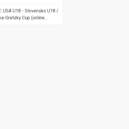
ahšia posila v klubovej
rii
E: USA U18 - Slovensko U18 /
ka-Gretzky Cup (online
nos)