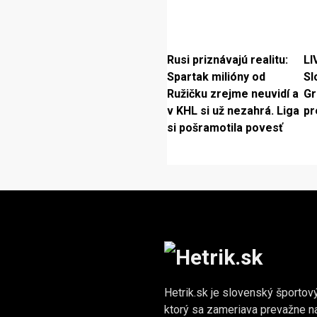
Rusi priznávajú realitu:
LI
Spartak milióny od
Sl
Ružičku zrejme neuvidí a
Gr
v KHL si už nezahrá. Liga
pr
si pošramotila povesť
Hetrik.sk je slovenský športový
ktorý sa zameriava prevažne n