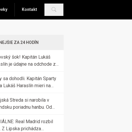
ovky
Kontakt
NEJŠIE ZA 24 HODÍN
vský šok! Kapitán Lukáš
slín je údajne na odchode zo
ty Praha
y sa dohodli. Kapitán Sparty
a Lukáš Haraslín mieri na
rsku prehliadku
jská Streda si narobila v
ndsku poriadnu hanbu. Od
te inkasovala poltucet
IÁLNE: Real Madrid rozbil
. Z Lipska prichádza