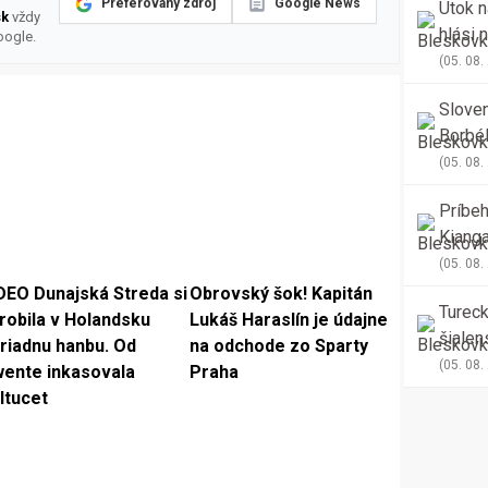
Preferovaný zdroj
Google News
Útok n
sk
vždy
hlási 
oogle.
ako 13
(05. 08.
Sloven
Borbél
kapitá
(05. 08.
Príbeh
Kianga
anglic
(05. 08.
DEO Dunajská Streda si
Obrovský šok! Kapitán
Tureck
robila v Holandsku
Lukáš Haraslín je údajne
šialen
riadnu hanbu. Od
na odchode zo Sparty
drese 
(05. 08.
ente inkasovala
Praha
vo vyt
ltucet