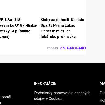
VE: USA U18 -
Kluby sa dohodli. Kapitán
ovensko U18 / Hlinka-
Sparty Praha Lukáš
etzky Cup (online
Haraslín mieri na
enos)
lekársku prehliadku
INFORMÁCIE
MA
Podmienky spracovania osobných
Fut
 portál,
údajov + Cookies
Ho
a