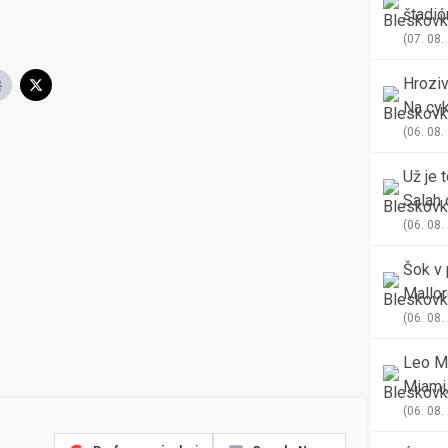
štadió
fanúši
(07. 08.
Hrozi
Na cyk
(06. 08.
Už je 
Salah 
Trabz
(06. 08.
Šok v 
Mallor
zdola
(06. 08.
Leo Me
Miami,
dva gó
(06. 08.