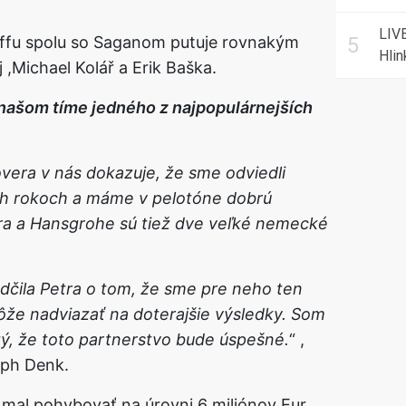
najdr
histó
LIV
ffu spolu so Saganom putuje rovnakým
Hlin
 ,Michael Kolář a Erik Baška.
pre
 našom tíme jedného z najpopulárnejších
ôvera v nás dokazuje, že sme odviedli
ch rokoch a máme v pelotóne dobrú
ora a Hansgrohe sú tiež dve veľké nemecké
dčila Petra o tom, že sme pre neho ten
ôže nadviazať na doterajšie výsledky. Som
stý, že toto partnerstvo bude úspešné.
,
ph Denk.​
mal pohybovať na úrovni 6 miliónov Eur.