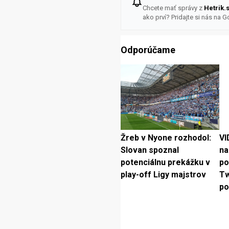
Chcete mať správy z
Hetrik.
ako prví? Pridajte si nás na G
Odporúčame
Žreb v Nyone rozhodol:
VI
Slovan spoznal
na
potenciálnu prekážku v
po
play-off Ligy majstrov
Tw
po