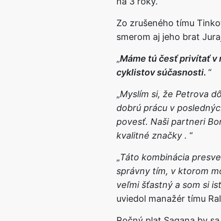
na 3 roky.
Zo zrušeného tímu Tinko
smerom aj jeho brat Juraj
Máme tú česť privítať v
cyklistov súčasnosti.
Myslím si, že Petrova d
dobrú prácu v posledný
povesť. Naši partneri B
kvalitné značky .
Táto kombinácia presve
správny tím, v ktorom m
veľmi šťastný a som si i
uviedol manažér tímu Ral
Ročný plat Sagana by sa 