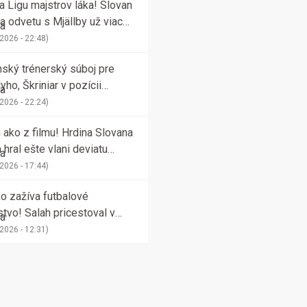
a Ligu majstrov láka! Slovan
na odvetu s Mjällby už viac
-tisíc predaných lístkov
 2026 - 22:48)
ský trénerský súboj pre
yho, Škriniar v pozícii
na potiahol Fenerbahce
 2026 - 22:24)
 ako z filmu! Hrdina Slovana
 hral ešte vlani deviatu
kú ligu
 2026 - 17:44)
o zažíva futbalové
stvo! Salah pricestoval v
Trabzonsporu, fanúšikovia sú
 2026 - 12:31)
ržení