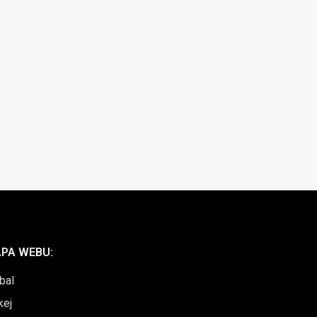
PA WEBU:
bal
kej