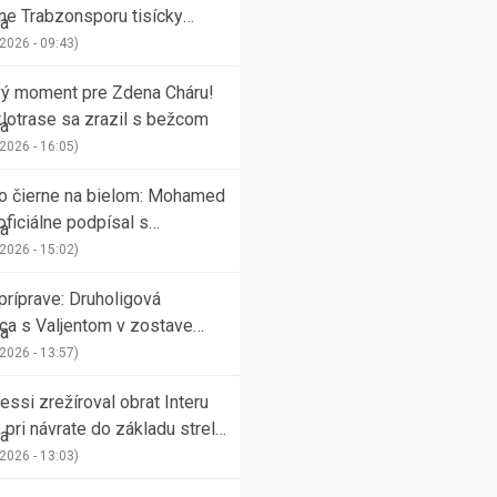
ne Trabzonsporu tisícky
kov
 2026 - 09:43)
vý moment pre Zdena Cháru!
lotrase sa zrazil s bežcom
 2026 - 16:05)
to čierne na bielom: Mohamed
oficiálne podpísal s
onsporom
 2026 - 15:02)
príprave: Druholigová
ca s Valjentom v zostave
la PSG
 2026 - 13:57)
ssi zrežíroval obrat Interu
 pri návrate do základu strelil
ly
 2026 - 13:03)