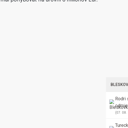
BLESKO
Rodri 
odmiet
prestu
(07. 08.
Tureck