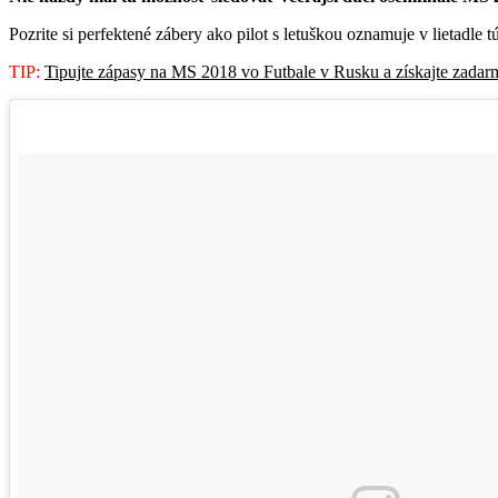
Pozrite si perfektené zábery ako pilot s letuškou oznamuje v lietadle t
TIP:
Tipujte zápasy na MS 2018 vo Futbale v Rusku a získajte zadar