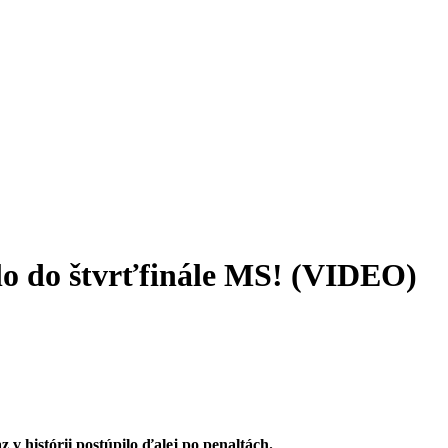
ilo do štvrťfinále MS! (VIDEO)
v histórii postúpilo ďalej po penaltách.