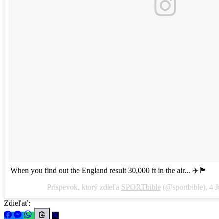
When you find out the England result 30,000 ft in the air... ✈️🏴󠁧󠁢󠁥󠁮󠁧󠁿
Príspevok, ktorý zdieľa
SPORTbible
(@sportbible),
4 
Zdieľať: