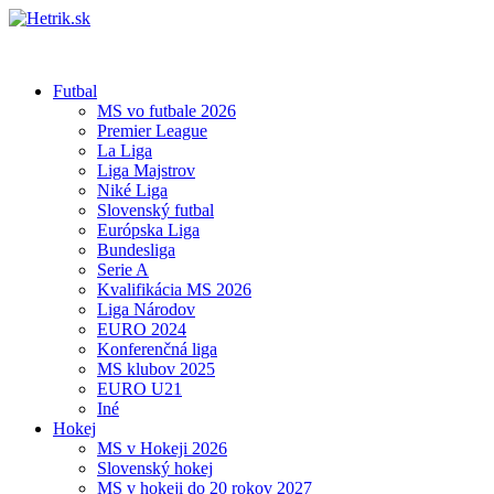
Futbal
MS vo futbale 2026
Premier League
La Liga
Liga Majstrov
Niké Liga
Slovenský futbal
Európska Liga
Bundesliga
Serie A
Kvalifikácia MS 2026
Liga Národov
EURO 2024
Konferenčná liga
MS klubov 2025
EURO U21
Iné
Hokej
MS v Hokeji 2026
Slovenský hokej
MS v hokeji do 20 rokov 2027