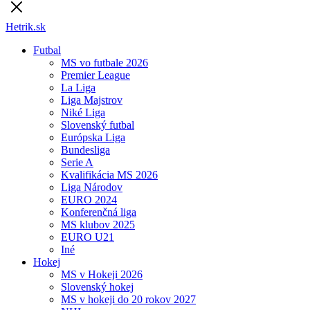
Hetrik.sk
Futbal
MS vo futbale 2026
Premier League
La Liga
Liga Majstrov
Niké Liga
Slovenský futbal
Európska Liga
Bundesliga
Serie A
Kvalifikácia MS 2026
Liga Národov
EURO 2024
Konferenčná liga
MS klubov 2025
EURO U21
Iné
Hokej
MS v Hokeji 2026
Slovenský hokej
MS v hokeji do 20 rokov 2027