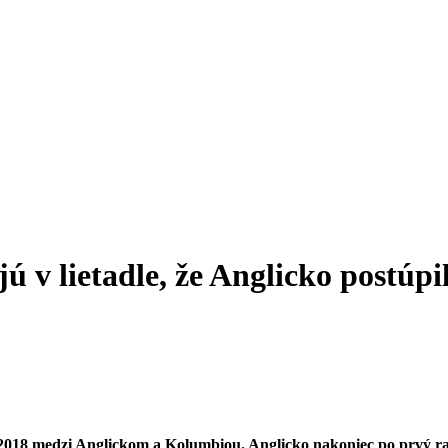
ú v lietadle, že Anglicko postúp
2018 medzi Anglickom a Kolumbiou. Anglicko nakoniec po prvý raz 