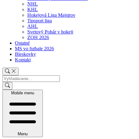
NHL
KHL
Hokejová Liga Majstrov
Tipsport liga
AHL
Svetový Pohár v hokeji
ZOH 2026
Ostatné
MS vo futbale 2026
Bleskovky
Kontakt
Mobile menu
Menu