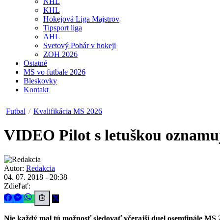
NHL
KHL
Hokejová Liga Majstrov
Tipsport liga
AHL
Svetový Pohár v hokeji
ZOH 2026
Ostatné
MS vo futbale 2026
Bleskovky
Kontakt
Futbal
/
Kvalifikácia MS 2026
VIDEO
Pilot s letuškou oznamuj
Autor:
Redakcia
04. 07. 2018 - 20:38
Zdieľať:
Nie každý mal tú možnosť sledovať včerajší duel osemfinále MS 