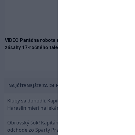
VIDEO Parádna robota a gól v oslabení! Pozrite si oba
zásahy 17-ročného talentu Rychlíka proti USA
NAJČÍTANEJŠIE ZA 24 HODÍN
Kluby sa dohodli. Kapitán Sparty Praha Lukáš
Haraslín mieri na lekársku prehliadku
Obrovský šok! Kapitán Lukáš Haraslín je údajne na
odchode zo Sparty Praha