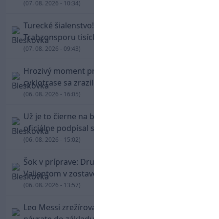
(07. 08. 2026 - 10:34)
Turecké šialenstvo! Salaha vítali na štadióne
Trabzonsporu tisícky fanúšikov
(07. 08. 2026 - 09:43)
Hrozivý moment pre Zdena Cháru! Na
cyklotrase sa zrazil s bežcom
(06. 08. 2026 - 16:05)
Už je to čierne na bielom: Mohamed Salah
oficiálne podpísal s Trabzonsporom
(06. 08. 2026 - 15:02)
Šok v príprave: Druholigová Mallorca s
Valjentom v zostave zdolala PSG
(06. 08. 2026 - 13:57)
Leo Messi zrežíroval obrat Interu Miami, pri