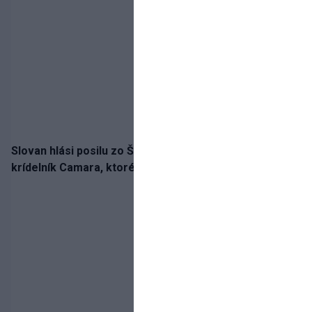
Slovan hlási posilu zo Španielska! Belasých posilní
krídelník Camara, ktorého povedie jeho detský vzor