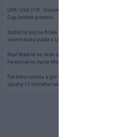
LIVE: USA U18 - Slovensko U18 / Hlinka-Gretzky
Cup (online prenos)
Statočný boj na finále nestačil: Slovenská
osemnástka padla s USA a zabojuje o bronz
Real Madrid na skok od Slovenska: Borbélyho
Ferencváros vyzve Mourinhove hviezdy
Parádna robota a gól v oslabení! Pozrite si oba
zásahy 17-ročného talentu Rychlíka proti USA