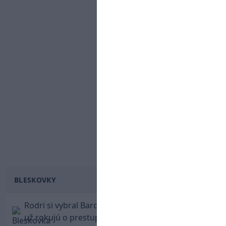
BLESKOVKY
Rodri si vybral Barcelonu a odmietol Real. Kluby
už rokujú o prestupovej čiastke