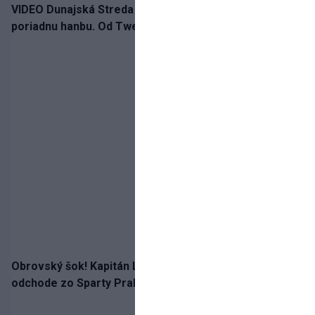
VIDEO Dunajská Streda si narobila v Holandsku
poriadnu hanbu. Od Twente inkasovala poltucet
Obrovský šok! Kapitán Lukáš Haraslín je údajne na
odchode zo Sparty Praha