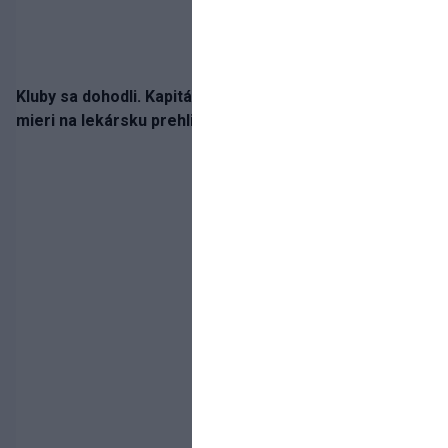
Kluby sa dohodli. Kapitán Sparty Praha Lukáš Haraslín
mieri na lekársku prehliadku