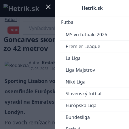
Mobile menu
Menu
Hetrik.sk
Futbal
/
Európska Liga
Futbal
Portugalčan Pedro
VIDEO
MS vo futbale 2026
Goncalves skóroval proti Arsenalu
Premier League
zo 42 metrov
La Liga
Redakcia
Autor:
17. 03. 2023 - 10:17
Liga Majstrov
Sporting Lisabon vo štvrtkovej odvete
Niké Liga
osemfinále Európskej Ligy prekvapujúco
Slovenský futbal
vyradil na Emirates Stadium domáci Arsenal
Európska Liga
Londýn.
Bundesliga
Po dvoch remízach rozhodli o postupujúcom