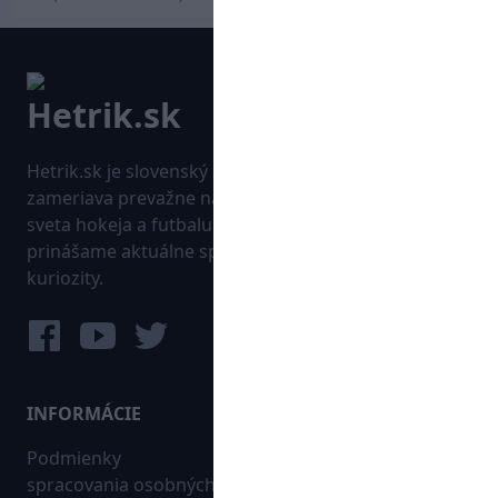
Hetrik.sk je slovenský športový portál, ktorý sa
zameriava prevažne na najnovšie informácie zo
sveta hokeja a futbalu. Pravidelne na dennej báze
prinášame aktuálne správy, góly, zaujímavosti a
kuriozity.
INFORMÁCIE
MAPA WEBU:
Podmienky
Futbal
spracovania osobných
Hokej