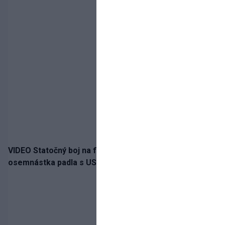
VIDEO Statočný boj na finále nestačil: Slovenská
osemnástka padla s USA a zabojuje o bronz