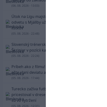
návrate do základu strelil dva góly
(06. 08. 2026 - 13:03)
Útok na Ligu majstrov láka! Slovan hlási na
odvetu s Mjällby už viac ako 13-tisíc predaných
lístkov
(05. 08. 2026 - 22:48)
Slovenský trénerský súboj pre Borbélyho,
Škriniar v pozícii kapitána potiahol Fenerbahce
(05. 08. 2026 - 22:24)
Príbeh ako z filmu! Hrdina Slovana Kianga hral
ešte vlani deviatu anglickú ligu
(05. 08. 2026 - 17:44)
Turecko zažíva futbalové šialenstvo! Salah
pricestoval v drese Trabzonsporu, fanúšikovia
sú vo vytržení
(05. 08. 2026 - 12:31)