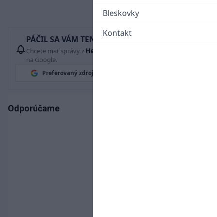
Bleskovky
Kontakt
PÁČIL SA VÁM TENTO ČLÁNOK?
Chcete mať správy z
Hetrik.sk
vždy ako prví? Pridajte si nás
na Google.
Preferovaný zdroj
Google News
Odporúčame