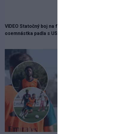
VIDEO Statočný boj na finále nestačil: Slovenská
osemnástka padla s USA a zabojuje o bronz