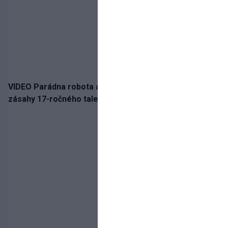
VIDEO Parádna robota a gól v oslabení! Pozrite si oba
zásahy 17-ročného talentu Rychlíka proti USA