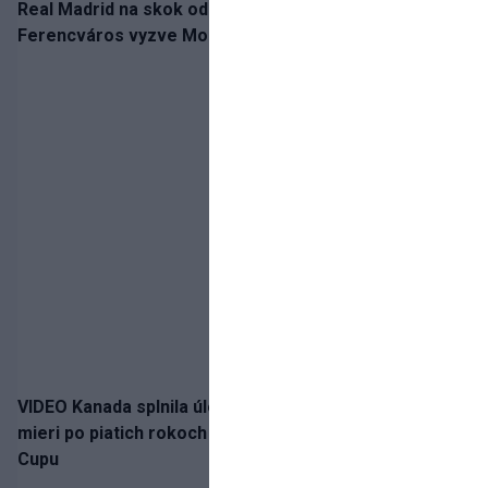
Real Madrid na skok od Slovenska: Borbélyho
Ferencváros vyzve Mourinhove hviezdy
VIDEO Kanada splnila úlohu! Slovenská osemnástka
mieri po piatich rokoch do semifinále Hlinka Gretzky
Cupu