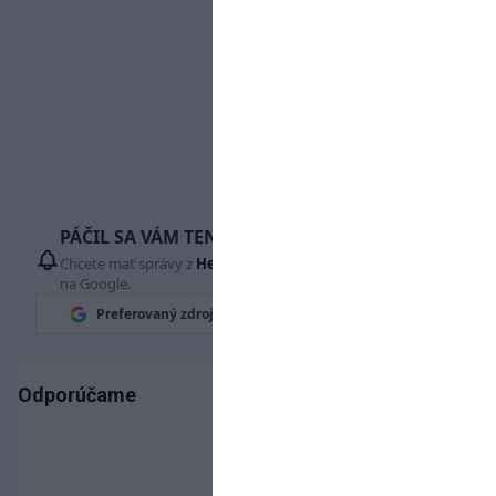
PÁČIL SA VÁM TENTO ČLÁNOK?
Chcete mať správy z
Hetrik.sk
vždy ako prví? Pridajte si nás
na Google.
Preferovaný zdroj
Google News
Odporúčame