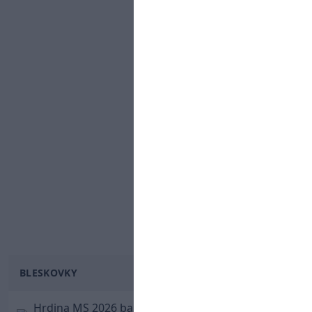
BLESKOVKY
Hrdina MS 2026 balí kufre! Ferran Torres sa