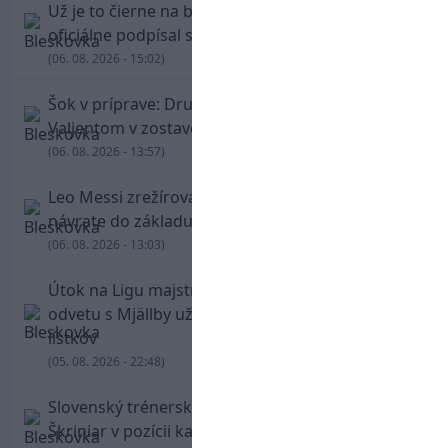
Už je to čierne na bielom: Mohamed Salah
oficiálne podpísal s Trabzonsporom
(06. 08. 2026 - 15:02)
Šok v príprave: Druholigová Mallorca s
Valjentom v zostave zdolala PSG
(06. 08. 2026 - 13:57)
Leo Messi zrežíroval obrat Interu Miami, pri
návrate do základu strelil dva góly
(06. 08. 2026 - 13:03)
Útok na Ligu majstrov láka! Slovan hlási na
odvetu s Mjällby už viac ako 13-tisíc predaných
lístkov
(05. 08. 2026 - 22:48)
Slovenský trénerský súboj pre Borbélyho,
Škriniar v pozícii kapitána potiahol Fenerbahce