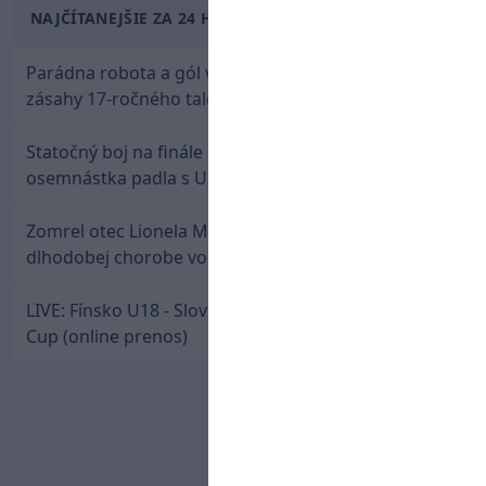
NAJČÍTANEJŠIE ZA 24 HODÍN
Parádna robota a gól v oslabení! Pozrite si oba
zásahy 17-ročného talentu Rychlíka proti USA
Statočný boj na finále nestačil: Slovenská
osemnástka padla s USA a zabojuje o bronz
Zomrel otec Lionela Messiho. Jorge podľahol
dlhodobej chorobe vo veku 68 rokov
LIVE: Fínsko U18 - Slovensko U18 / Hlinka-Gretzky
Cup (online prenos)