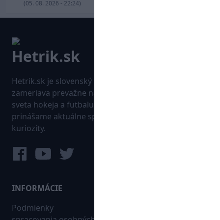
(05. 08. 2026 - 22:24)
Hetrik.sk je slovenský športový portál, ktorý sa
zameriava prevažne na najnovšie informácie zo
sveta hokeja a futbalu. Pravidelne na dennej báze
prinášame aktuálne správy, góly, zaujímavosti a
kuriozity.
INFORMÁCIE
MAPA WEBU:
Podmienky
Futbal
spracovania osobných