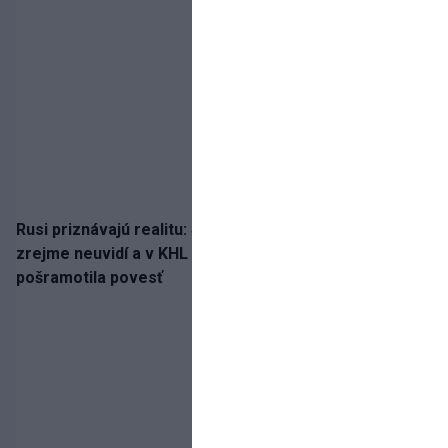
Rusi priznávajú realitu: Spartak milióny od Ružičku
zrejme neuvidí a v KHL si už nezahrá. Liga si
pošramotila povesť