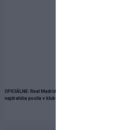
OFICIÁLNE: Real Madrid rozbil bank. Z Lipska prichádza
najdrahšia posila v klubovej histórii