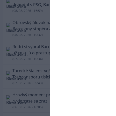
dohodol s PSG, Barcelona mu brániť nebude
(08. 08. 2026 - 16:59)
Obrovský úlovok na Anfielde: Liverpool získal z
Barcelony stopéra Arauja
(08. 08. 2026 - 10:32)
Rodri si vybral Barcelonu a odmietol Real. Kluby
už rokujú o prestupovej čiastke
(07. 08. 2026 - 10:34)
Turecké šialenstvo! Salaha vítali na štadióne
Trabzonsporu tisícky fanúšikov
(07. 08. 2026 - 09:43)
Hrozivý moment pre Zdena Cháru! Na
cyklotrase sa zrazil s bežcom
(06. 08. 2026 - 16:05)