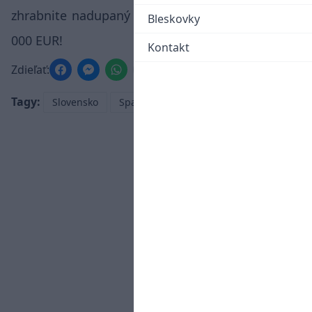
zhrabnite nadupaný vstupný bonus v hodnote 4
Bleskovky
000 EUR!
Kontakt
Zdieľať:
Tagy:
Slovensko
Spartak Trnava