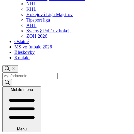
NHL
KHL
Hokejová Liga Majstrov
Tipsport liga
AHL
Svetový Pohár v hokeji
ZOH 2026
Ostatné
MS vo futbale 2026
Bleskovky
Kontakt
Mobile menu
Menu