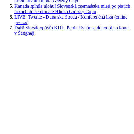
produktivitu Hlinka Gretzky Cupu
Kanada splnila úlohu! Slovenská osemnástka mieri po piatich
rokoch do semifinále Hlinka Gretzky Cupu
LIVE: Twente - Dunajská Streda / Konferenčná liga (online
prenos)
Ďalší Slovák opúšťa KHL. Patrik Rybár sa dohodol na konci
v Šanghaji