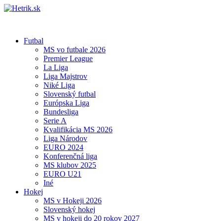
Futbal
MS vo futbale 2026
Premier League
La Liga
Liga Majstrov
Niké Liga
Slovenský futbal
Európska Liga
Bundesliga
Serie A
Kvalifikácia MS 2026
Liga Národov
EURO 2024
Konferenčná liga
MS klubov 2025
EURO U21
Iné
Hokej
MS v Hokeji 2026
Slovenský hokej
MS v hokeji do 20 rokov 2027