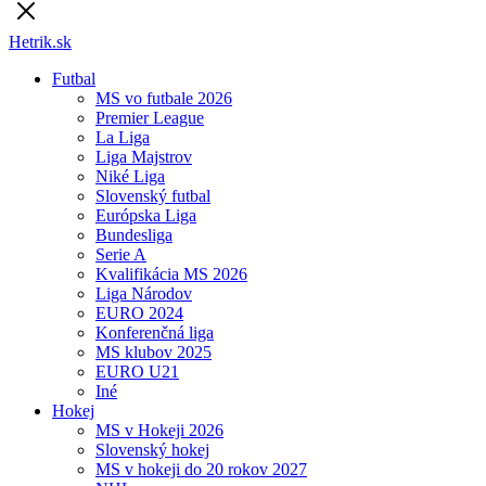
Hetrik.sk
Futbal
MS vo futbale 2026
Premier League
La Liga
Liga Majstrov
Niké Liga
Slovenský futbal
Európska Liga
Bundesliga
Serie A
Kvalifikácia MS 2026
Liga Národov
EURO 2024
Konferenčná liga
MS klubov 2025
EURO U21
Iné
Hokej
MS v Hokeji 2026
Slovenský hokej
MS v hokeji do 20 rokov 2027