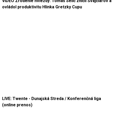
VIDEO Zrodenie hviezdy: Tomáš Selič zničil Švajčiarov a
ovládol produktivitu Hlinka Gretzky Cupu
LIVE: Twente - Dunajská Streda / Konferenčná liga
(online prenos)