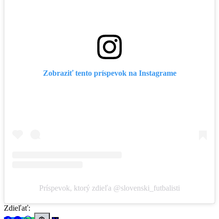
Zobraziť tento príspevok na Instagrame
Príspevok, ktorý zdieľa @slovenski_futbalisti
Zdieľať: