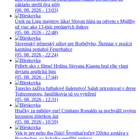
základu strelil dva góly
(06. 08. 2026 - 13:03)
Útok na Ligu majstrov láka! Slovan hlási na odvetu s Mjällby
už viac ako 13-tisíc predaných lístkov
(05. 08. 2026 - 22:48)
Slovenský trénerský súboj pre Borbélyho, Škriniar v pozícii
kapitána potiahol Fenerbahce
(05. 08. 2026 - 22:24)
Príbeh ako z filmu! Hrdina Slovana Kianga hral ešte vlani
deviatu anglickú ligu
(05. 08. 2026 - 17:44)
Turecko zažíva futbalové šialenstvo! Salah pricestoval v drese
Trabzonsporu, fanúšikovia sú vo vytržení
(05. 08. 2026 - 12:31)
Hračky za milióny eur! Cristiano Ronaldo sa pochválil svojou
luxusnou zbierkou áut
(05. 08. 2026 - 10:59)
Vek je pre neho iba číslo! Štyridsaťročný Džeko zostáva v
Bundeslige, so Schalke predĺžil zmluvu