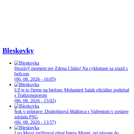
Bleskovky
Hrozivý moment pre Zdena Cháru! Na cyklotrase sa zrazil s
bežcom
(06. 08. 2026 - 16:05)
Už je to čierne na bielom: Mohamed Salah oficiálne podpísal
s Trabzonsporom
(06. 08. 2026 - 15:02)
Šok v príprave: Druholigová Mallorca s Valjentom v zostave
zdolala PSG
(06. 08. 2026 - 13:57)
Leo Messi zrežíroval obrat Interu Miami, pri návrate do