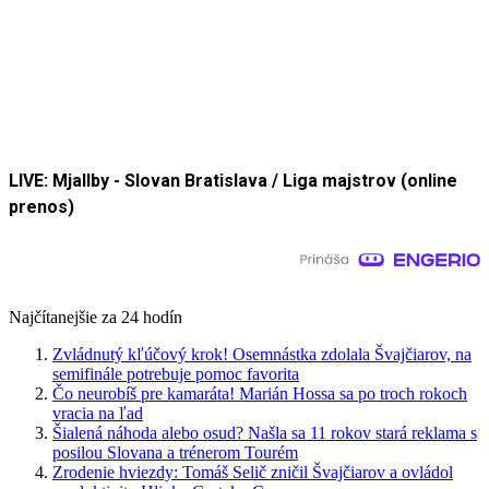
LIVE: Mjallby - Slovan Bratislava / Liga majstrov (online
prenos)
Najčítanejšie za 24 hodín
Zvládnutý kľúčový krok! Osemnástka zdolala Švajčiarov, na
semifinále potrebuje pomoc favorita
Čo neurobíš pre kamaráta! Marián Hossa sa po troch rokoch
vracia na ľad
Šialená náhoda alebo osud? Našla sa 11 rokov stará reklama s
posilou Slovana a trénerom Tourém
Zrodenie hviezdy: Tomáš Selič zničil Švajčiarov a ovládol