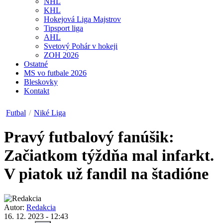
NHL
KHL
Hokejová Liga Majstrov
Tipsport liga
AHL
Svetový Pohár v hokeji
ZOH 2026
Ostatné
MS vo futbale 2026
Bleskovky
Kontakt
Futbal
/
Niké Liga
Pravý futbalový fanúšik:
Začiatkom týždňa mal infarkt.
V piatok už fandil na štadióne
Autor:
Redakcia
16. 12. 2023 - 12:43