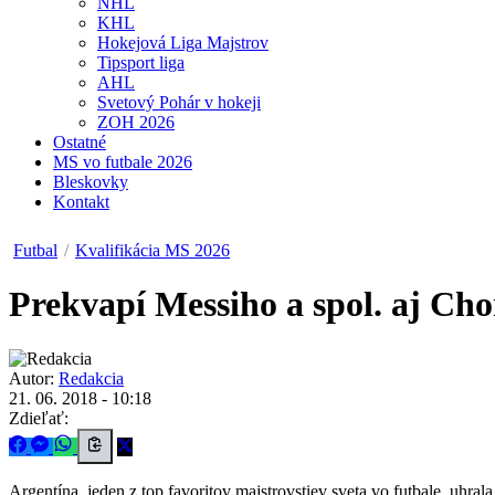
NHL
KHL
Hokejová Liga Majstrov
Tipsport liga
AHL
Svetový Pohár v hokeji
ZOH 2026
Ostatné
MS vo futbale 2026
Bleskovky
Kontakt
Futbal
/
Kvalifikácia MS 2026
Prekvapí Messiho a spol. aj Ch
Autor:
Redakcia
21. 06. 2018 - 10:18
Zdieľať:
Argentína, jeden z top favoritov majstrovstiev sveta vo futbale, uhr