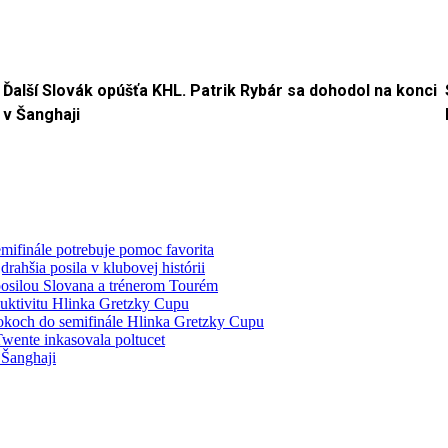
Ďalší Slovák opúšťa KHL. Patrik Rybár sa dohodol na konci
v Šanghaji
mifinále potrebuje pomoc favorita
ahšia posila v klubovej histórii
 posilou Slovana a trénerom Tourém
duktivitu Hlinka Gretzky Cupu
rokoch do semifinále Hlinka Gretzky Cupu
wente inkasovala poltucet
 Šanghaji