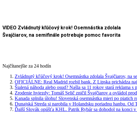
VIDEO Zvládnutý kľúčový krok! Osemnástka zdolala
Švajčiarov, na semifinále potrebuje pomoc favorita
Najčítanejšie za 24 hodín
Zvládnutý kľúčový krok! Osemnástka zdolala Švajčiarov, na se
OFICIÁLNE: Real Madrid rozbil bank. Z Lipska prichádza najdr
Šialená náhoda alebo osud? Našla sa 11 rokov stará reklama s
Zrodenie hviezdy: Tomáš Selič zničil Švajčiarov a ovládol pro
Kanada splnila úlohu! Slovenská osemnástka mieri po piatich 
Dunajská Streda si narobila v Holandsku poriadnu hanbu. Od T
Ďalší Slovák opúšťa KHL. Patrik Rybár sa dohodol na konci v