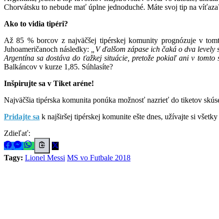
Chorvátsku to nebude mať úplne jednoduché. Máte svoj tip na víťaza? T
Ako to vidia tipéri?
Až 85 % borcov z najväčšej tipérskej komunity prognózuje v tomt
Juhoameričanoch následky:
„V ďalšom zápase ich čaká o dva levely s
Argentína sa dostáva do ťažkej situácie, pretože pokiaľ ani v tomto
Balkáncov v kurze 1,85. Súhlasíte?
Inšpirujte sa v Tiket aréne!
Najväčšia tipérska komunita ponúka možnosť nazrieť do tiketov skúse
Pridajte sa
k najširšej tipérskej komunite ešte dnes, užívajte si vš
Zdieľať:
Tagy:
Lionel Messi
MS vo Futbale 2018