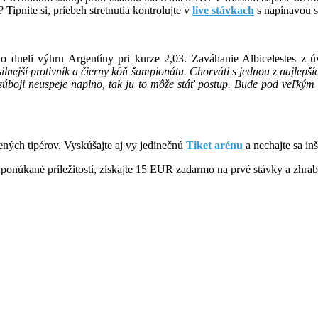
ipnite si, priebeh stretnutia kontrolujte v
live stávkach
s napínavou s
o dueli výhru Argentíny pri kurze 2,03. Zaváhanie Albicelestes z ú
ilnejší protivník a čierny kôň šampionátu. Chorváti s jednou z najlep
 súboji neuspeje naplno, tak ju to môže stáť postup. Bude pod veľkým 
ných tipérov. Vyskúšajte aj vy jedinečnú
Tiket arénu
a nechajte sa in
etky ponúkané príležitostí, získajte 15 EUR zadarmo na prvé stávky a z