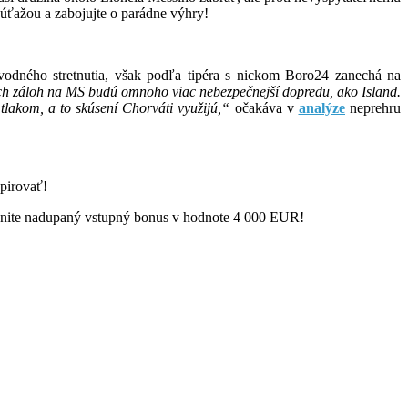
úťažou a zabojujte o parádne výhry!
vodného stretnutia, však podľa tipéra s nickom Boro24 zanechá na
ších záloh na MS budú omnoho viac nebezpečnejší dopredu, ako Island.
tlakom, a to skúsení Chorváti využijú,“
očakáva v
analýze
neprehru
špirovať!
hrabnite nadupaný vstupný bonus v hodnote 4 000 EUR!