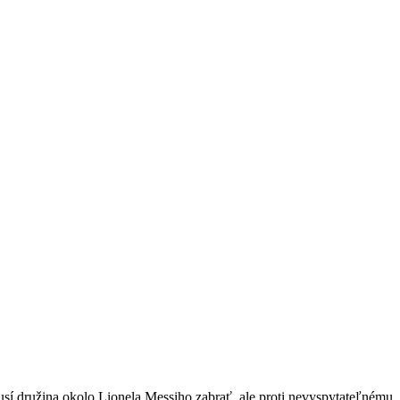
musí družina okolo Lionela Messiho zabrať, ale proti nevyspytateľnému