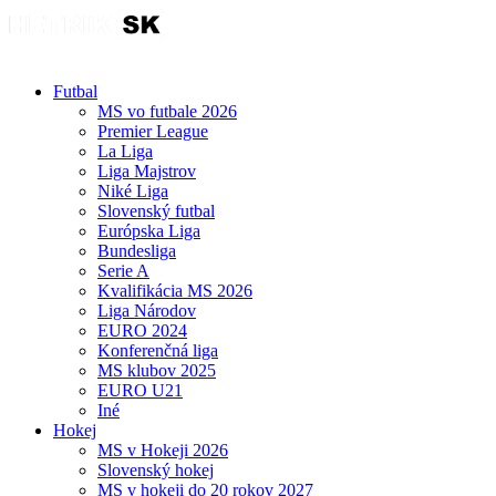
Futbal
MS vo futbale 2026
Premier League
La Liga
Liga Majstrov
Niké Liga
Slovenský futbal
Európska Liga
Bundesliga
Serie A
Kvalifikácia MS 2026
Liga Národov
EURO 2024
Konferenčná liga
MS klubov 2025
EURO U21
Iné
Hokej
MS v Hokeji 2026
Slovenský hokej
MS v hokeji do 20 rokov 2027