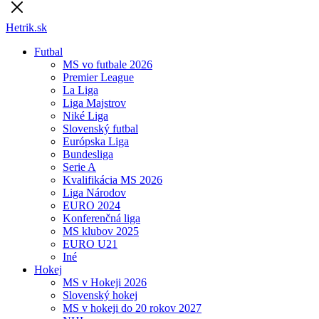
Hetrik.sk
Futbal
MS vo futbale 2026
Premier League
La Liga
Liga Majstrov
Niké Liga
Slovenský futbal
Európska Liga
Bundesliga
Serie A
Kvalifikácia MS 2026
Liga Národov
EURO 2024
Konferenčná liga
MS klubov 2025
EURO U21
Iné
Hokej
MS v Hokeji 2026
Slovenský hokej
MS v hokeji do 20 rokov 2027