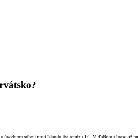
orvátsko?
ala v úvodnom súboji proti Islandu iba remízu 1:1. V ďalšom zápase už 