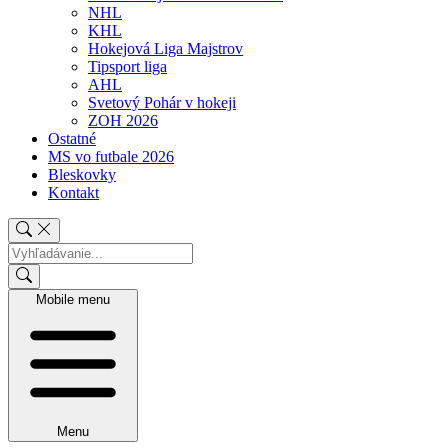
NHL
KHL
Hokejová Liga Majstrov
Tipsport liga
AHL
Svetový Pohár v hokeji
ZOH 2026
Ostatné
MS vo futbale 2026
Bleskovky
Kontakt
Mobile menu
Menu