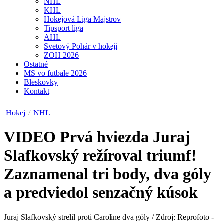
NHL
KHL
Hokejová Liga Majstrov
Tipsport liga
AHL
Svetový Pohár v hokeji
ZOH 2026
Ostatné
MS vo futbale 2026
Bleskovky
Kontakt
Hokej
/
NHL
VIDEO
Prvá hviezda Juraj
Slafkovský režíroval triumf!
Zaznamenal tri body, dva góly
a predviedol senzačný kúsok
Juraj Slafkovský strelil proti Caroline dva góly / Zdroj: Reprofoto -