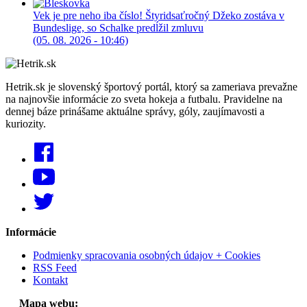
Vek je pre neho iba číslo! Štyridsaťročný Džeko zostáva v
Bundeslige, so Schalke predĺžil zmluvu
(05. 08. 2026 - 10:46)
Hetrik.sk je slovenský športový portál, ktorý sa zameriava prevažne
na najnovšie informácie zo sveta hokeja a futbalu. Pravidelne na
dennej báze prinášame aktuálne správy, góly, zaujímavosti a
kuriozity.
Informácie
Podmienky spracovania osobných údajov + Cookies
RSS Feed
Kontakt
Mapa webu: