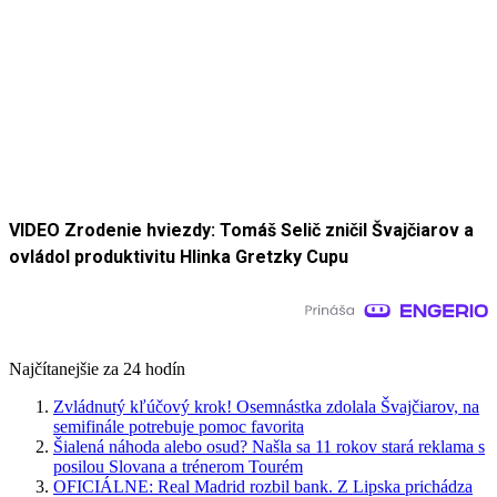
VIDEO Zrodenie hviezdy: Tomáš Selič zničil Švajčiarov a
ovládol produktivitu Hlinka Gretzky Cupu
Najčítanejšie za 24 hodín
Zvládnutý kľúčový krok! Osemnástka zdolala Švajčiarov, na
semifinále potrebuje pomoc favorita
Šialená náhoda alebo osud? Našla sa 11 rokov stará reklama s
posilou Slovana a trénerom Tourém
OFICIÁLNE: Real Madrid rozbil bank. Z Lipska prichádza