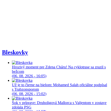
Bleskovky
Hrozivý moment pre Zdena Cháru! Na cyklotrase sa zrazil s
bežcom
(06. 08. 2026 - 16:05)
Už je to čierne na bielom: Mohamed Salah oficiálne podpísal
s Trabzonsporom
(06. 08. 2026 - 15:02)
Šok v príprave: Druholigová Mallorca s Valjentom v zostave
zdolala PSG