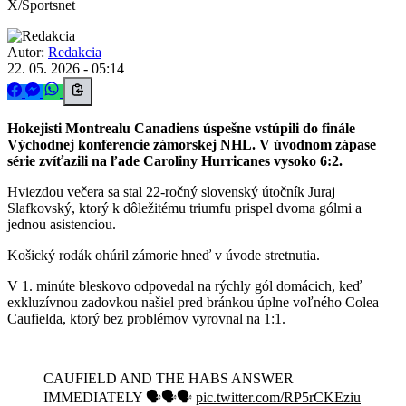
X/Sportsnet
Autor:
Redakcia
22. 05. 2026 - 05:14
Hokejisti Montrealu Canadiens úspešne vstúpili do finále
Východnej konferencie zámorskej NHL. V úvodnom zápase
série zvíťazili na ľade Caroliny Hurricanes vysoko 6:2.
Hviezdou večera sa stal 22-ročný slovenský útočník Juraj
Slafkovský, ktorý k dôležitému triumfu prispel dvoma gólmi a
jednou asistenciou.
Košický rodák ohúril zámorie hneď v úvode stretnutia.
V 1. minúte bleskovo odpovedal na rýchly gól domácich, keď
exkluzívnou zadovkou našiel pred bránkou úplne voľného Colea
Caufielda, ktorý bez problémov vyrovnal na 1:1.
CAUFIELD AND THE HABS ANSWER
IMMEDIATELY 🗣️🗣️🗣️
pic.twitter.com/RP5rCKEziu