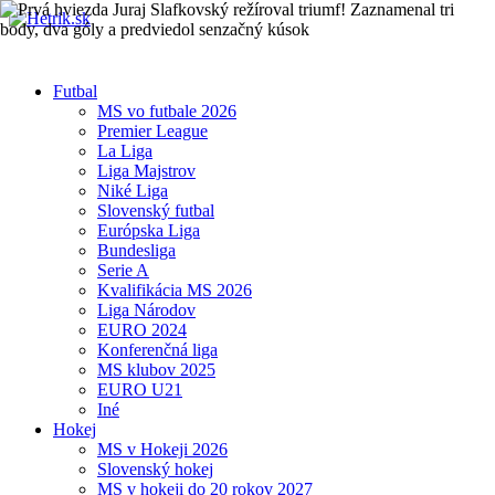
Futbal
MS vo futbale 2026
Premier League
La Liga
Liga Majstrov
Niké Liga
Slovenský futbal
Európska Liga
Bundesliga
Serie A
Kvalifikácia MS 2026
Liga Národov
EURO 2024
Konferenčná liga
MS klubov 2025
EURO U21
Iné
Hokej
MS v Hokeji 2026
Slovenský hokej
MS v hokeji do 20 rokov 2027