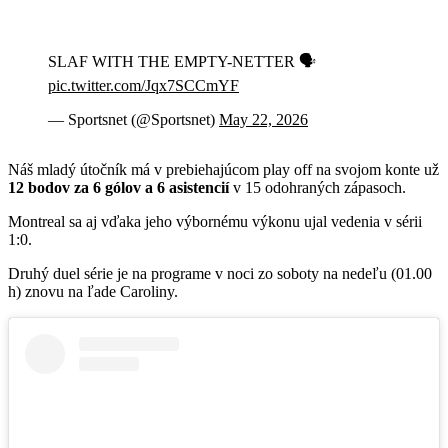
SLAF WITH THE EMPTY-NETTER 🗣️
pic.twitter.com/Jqx7SCCmYF
— Sportsnet (@Sportsnet)
May 22, 2026
Náš mladý útočník má v prebiehajúcom play off na svojom konte už
12 bodov za 6 gólov a 6 asistencií
v 15 odohraných zápasoch.
Montreal sa aj vďaka jeho výbornému výkonu ujal vedenia v sérii
1:0.
Druhý duel série je na programe v noci zo soboty na nedeľu (01.00
h) znovu na ľade Caroliny.