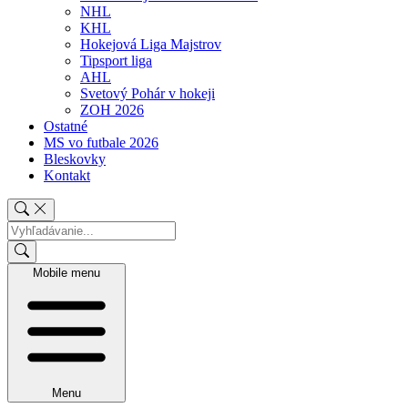
NHL
KHL
Hokejová Liga Majstrov
Tipsport liga
AHL
Svetový Pohár v hokeji
ZOH 2026
Ostatné
MS vo futbale 2026
Bleskovky
Kontakt
Mobile menu
Menu