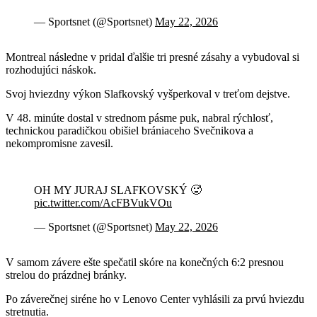
— Sportsnet (@Sportsnet)
May 22, 2026
Montreal následne v pridal ďalšie tri presné zásahy a vybudoval si
rozhodujúci náskok.
Svoj hviezdny výkon Slafkovský vyšperkoval v treťom dejstve.
V 48. minúte dostal v strednom pásme puk, nabral rýchlosť,
technickou paradičkou obišiel brániaceho Svečnikova a
nekompromisne zavesil.
OH MY JURAJ SLAFKOVSKÝ 🥵
pic.twitter.com/AcFBVukVOu
— Sportsnet (@Sportsnet)
May 22, 2026
V samom závere ešte spečatil skóre na konečných 6:2 presnou
strelou do prázdnej bránky.
Po záverečnej siréne ho v Lenovo Center vyhlásili za prvú hviezdu
stretnutia.