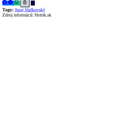
Tagy:
Juraj Slafkovský
Zdroj informácií:
Hetrik.sk