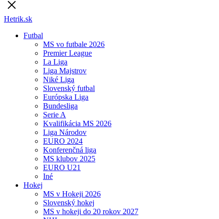
Hetrik.sk
Futbal
MS vo futbale 2026
Premier League
La Liga
Liga Majstrov
Niké Liga
Slovenský futbal
Európska Liga
Bundesliga
Serie A
Kvalifikácia MS 2026
Liga Národov
EURO 2024
Konferenčná liga
MS klubov 2025
EURO U21
Iné
Hokej
MS v Hokeji 2026
Slovenský hokej
MS v hokeji do 20 rokov 2027