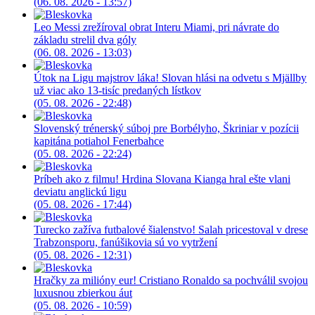
(06. 08. 2026 - 13:57)
Leo Messi zrežíroval obrat Interu Miami, pri návrate do
základu strelil dva góly
(06. 08. 2026 - 13:03)
Útok na Ligu majstrov láka! Slovan hlási na odvetu s Mjällby
už viac ako 13-tisíc predaných lístkov
(05. 08. 2026 - 22:48)
Slovenský trénerský súboj pre Borbélyho, Škriniar v pozícii
kapitána potiahol Fenerbahce
(05. 08. 2026 - 22:24)
Príbeh ako z filmu! Hrdina Slovana Kianga hral ešte vlani
deviatu anglickú ligu
(05. 08. 2026 - 17:44)
Turecko zažíva futbalové šialenstvo! Salah pricestoval v drese
Trabzonsporu, fanúšikovia sú vo vytržení
(05. 08. 2026 - 12:31)
Hračky za milióny eur! Cristiano Ronaldo sa pochválil svojou
luxusnou zbierkou áut
(05. 08. 2026 - 10:59)