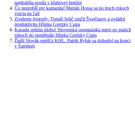
najdrahšia posila v klubovej histórii
Čo neurobíš pre kamaráta! Marián Hossa sa po troch rokoch
vracia na ľad
Zrodenie hviezdy: Tomáš Selič zničil Švajčiarov a ovládol
produktivitu Hlinka Gretzky Cupu
Kanada splnila úlohu! Slovenská osemnástka mieri po piatich
rokoch do semifinále Hlinka Gretzky Cupu
Ďalší Slovák opúšťa KHL. Patrik Rybár sa dohodol na konci
v Šanghaji