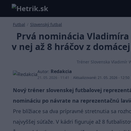
Futbal
/
Slovenský futbal
Prvá nominácia Vladimíra 
v nej až 8 hráčov z domácej
Tréner Slovenska Vladimír W
Redakcia
Autor:
21. 05. 2026 - 11:41
|
Aktualizované: 21. 05. 2026 - 12:50
Nový tréner slovenskej futbalovej reprezentác
nomináciu po návrate na reprezentačnú lavi
Pre blížiace sa dva prípravné stretnutia sa roz
najvyššej súťaže. V kádri figuruje až 8 futbalisto