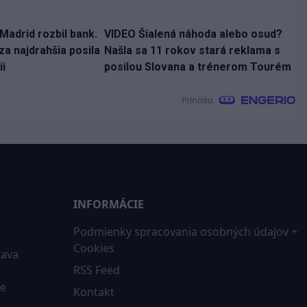
Madrid rozbil bank.
VIDEO Šialená náhoda alebo osud?
za najdrahšia posila
Našla sa 11 rokov stará reklama s
ii
posilou Slovana a trénerom Tourém
INFORMÁCIE
Podmienky spracovania osobných údajov +
Cookies
iava
RSS Feed
ne
Kontakt