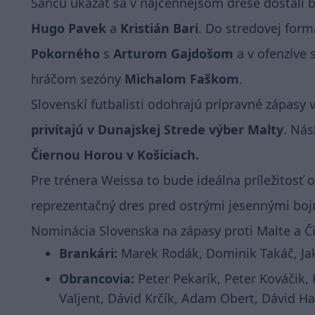
Šancu ukázať sa v najcennejšom drese dostali 
Hugo Pavek
a
Kristián Bari
. Do stredovej for
Pokorného
s
Arturom Gajdošom
a v ofenzíve 
hráčom sezóny
Michalom Faškom
.
Slovenskí futbalisti odohrajú prípravné zápas
privítajú v Dunajskej Strede výber Malty
. Nás
Čiernou Horou v Košiciach.
Pre trénera Weissa to bude ideálna príležitosť
reprezentačný dres pred ostrými jesennými boj
Nominácia Slovenska na zápasy proti Malte a Č
Brankári:
Marek Rodák, Dominik Takáč, Ja
Obrancovia:
Peter Pekarík, Peter Kováčik,
Valjent, Dávid Krčík, Adam Obert, Dávid Han