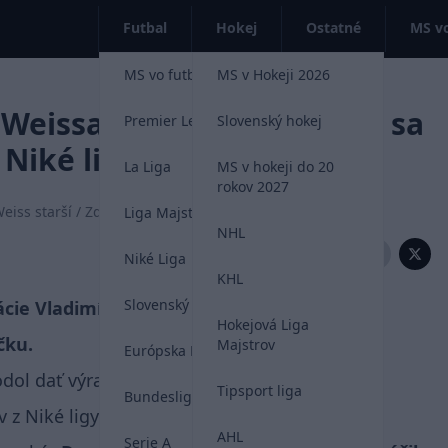
Futbal
Hokej
Ostatné
MS vo
MS vo futbale 2026
MS v Hokeji 2026
Weissa je vonku. Objavilo sa
Premier League
Slovenský hokej
 Niké ligy
La Liga
MS v hokeji do 20
rokov 2027
eiss starší / Zdroj: Futbalnet TV
Liga Majstrov
NHL
Zdieľať:
Niké Liga
KHL
Slovenský futbal
ie Vladimír Weiss starší odhalil svoju prvú
Hokejová Liga
čku.
Majstrov
Európska Liga
hodol dať výrazný priestor aj hráčom z domácej
Tipsport liga
Bundesliga
v z Niké ligy.
AHL
Serie A