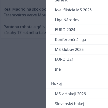
Serie A
Real Madrid na skok od Slovenska: Borbélyho
Kvalifikácia MS 2026
Ferencváros vyzve Mourinhove hviezdy
Liga Národov
Parádna robota a gól v oslabení! Pozrite si oba
EURO 2024
zásahy 17-ročného talentu Rychlíka proti USA
Konferenčná liga
MS klubov 2025
EURO U21
Iné
Hokej
MS v Hokeji 2026
Slovenský hokej