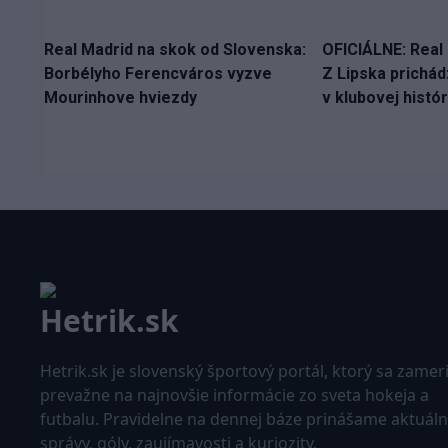
Real Madrid na skok od Slovenska:
OFICIÁLNE: Real 
Borbélyho Ferencváros vyzve
Z Lipska prichád
Mourinhove hviezdy
v klubovej histór
Hetrik.sk je slovenský športový portál, ktorý sa zamer
prevažne na najnovšie informácie zo sveta hokeja a
futbalu. Pravidelne na dennej báze prinášame aktuál
správy, góly, zaujímavosti a kuriozity.