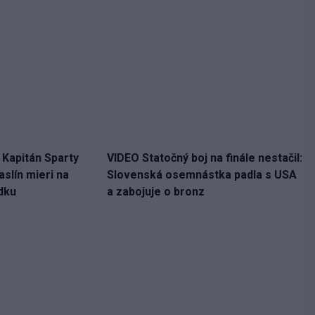
. Kapitán Sparty
VIDEO Statočný boj na finále nestačil:
slín mieri na
Slovenská osemnástka padla s USA
dku
a zabojuje o bronz