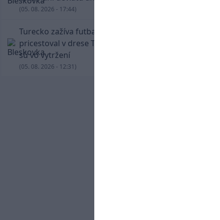
(05. 08. 2026 - 17:44)
Turecko zažíva futbalové šialenstvo! Salah
pricestoval v drese Trabzonsporu, fanúšikovia
sú vo vytržení
(05. 08. 2026 - 12:31)