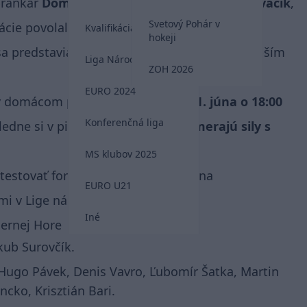
brankár
Dominik Takáč
, obrancovia
Peter Kováčik
,
Svetový Pohár v
mácie povolal skúsený kormidelník
Petra
Kvalifikácia MS 2026
hokeji
sa predstavia
Roland Galčík
spoločne s najlepším
Liga Národov
ZOH 2026
EURO 2024
y v domácom prostredí. V pondelok
1. júna o 18:00
Konferenčná liga
ledne si v piatok
5. júna o 18:30 zmerajú sily s
MS klubov 2025
 otestovať formu viacerých adeptov na
EURO U21
mi v Lige národov.
Iné
iernej Hore
kub Surovčík.
 Hugo Pávek, Denis Vavro, Ľubomír Šatka, Martin
cko, Krisztián Bari.