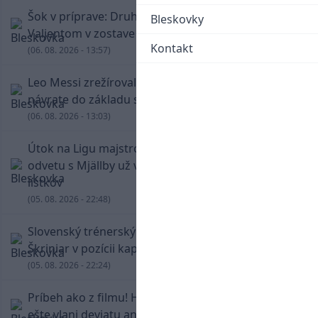
Šok v príprave: Druholigová Mallorca s
Bleskovky
Valjentom v zostave zdolala PSG
Kontakt
(06. 08. 2026 - 13:57)
Leo Messi zrežíroval obrat Interu Miami, pri
návrate do základu strelil dva góly
(06. 08. 2026 - 13:03)
Útok na Ligu majstrov láka! Slovan hlási na
odvetu s Mjällby už viac ako 13-tisíc predaných
lístkov
(05. 08. 2026 - 22:48)
Slovenský trénerský súboj pre Borbélyho,
Škriniar v pozícii kapitána potiahol Fenerbahce
(05. 08. 2026 - 22:24)
Príbeh ako z filmu! Hrdina Slovana Kianga hral
ešte vlani deviatu anglickú ligu