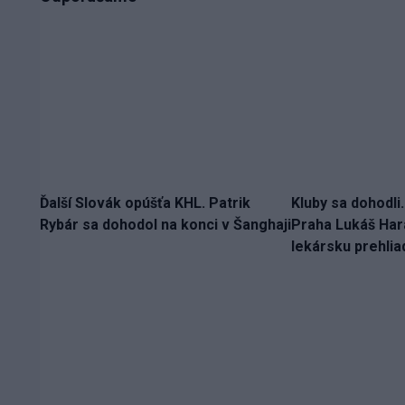
Ďalší Slovák opúšťa KHL. Patrik
Kluby sa dohodli
Rybár sa dohodol na konci v Šanghaji
Praha Lukáš Hara
lekársku prehlia