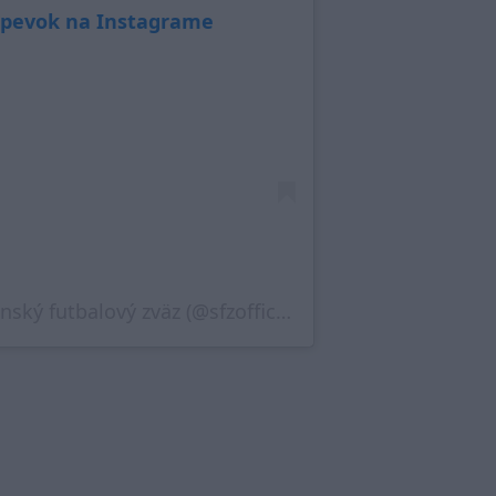
íspevok na Instagrame
Príspevok, ktorý zdieľa Slovenský futbalový zväz (@sfzofficial)