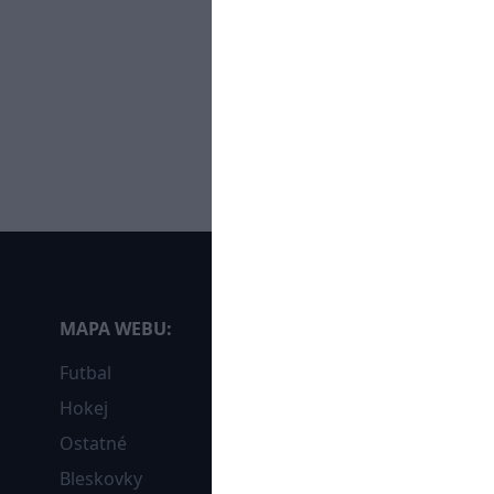
MAPA WEBU:
Futbal
Hokej
Ostatné
Bleskovky