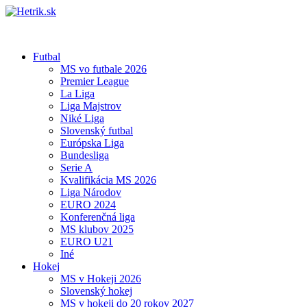
Futbal
MS vo futbale 2026
Premier League
La Liga
Liga Majstrov
Niké Liga
Slovenský futbal
Európska Liga
Bundesliga
Serie A
Kvalifikácia MS 2026
Liga Národov
EURO 2024
Konferenčná liga
MS klubov 2025
EURO U21
Iné
Hokej
MS v Hokeji 2026
Slovenský hokej
MS v hokeji do 20 rokov 2027