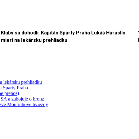
Kluby sa dohodli. Kapitán Sparty Praha Lukáš Haraslín
mieri na lekársku prehliadku
a lekársku prehliadku
o Sparty Praha
e prenos)
 USA a zabojuje o bronz
yzve Mourinhove hviezdy