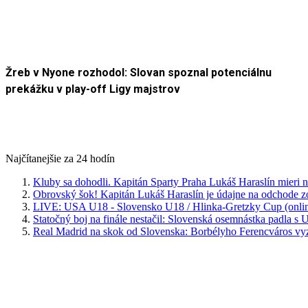
Žreb v Nyone rozhodol: Slovan spoznal potenciálnu
prekážku v play-off Ligy majstrov
Najčítanejšie za 24 hodín
Kluby sa dohodli. Kapitán Sparty Praha Lukáš Haraslín mieri n
Obrovský šok! Kapitán Lukáš Haraslín je údajne na odchode z
LIVE: USA U18 - Slovensko U18 / Hlinka-Gretzky Cup (onlin
Statočný boj na finále nestačil: Slovenská osemnástka padla s
Real Madrid na skok od Slovenska: Borbélyho Ferencváros v