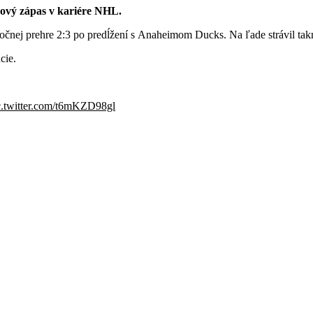
dový zápas v kariére NHL.
očnej prehre 2:3 po predĺžení s Anaheimom Ducks. Na ľade strávil tak
cie.
c.twitter.com/t6mKZD98gl