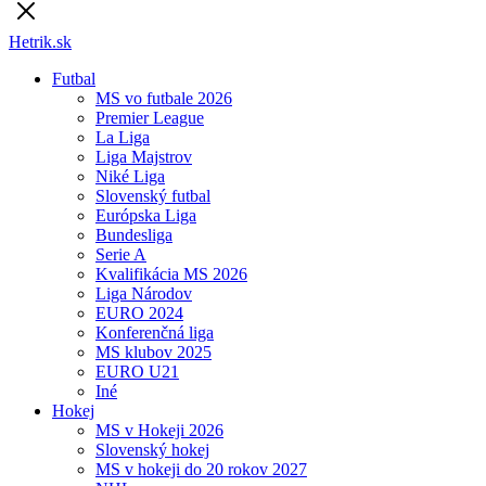
Hetrik.sk
Futbal
MS vo futbale 2026
Premier League
La Liga
Liga Majstrov
Niké Liga
Slovenský futbal
Európska Liga
Bundesliga
Serie A
Kvalifikácia MS 2026
Liga Národov
EURO 2024
Konferenčná liga
MS klubov 2025
EURO U21
Iné
Hokej
MS v Hokeji 2026
Slovenský hokej
MS v hokeji do 20 rokov 2027