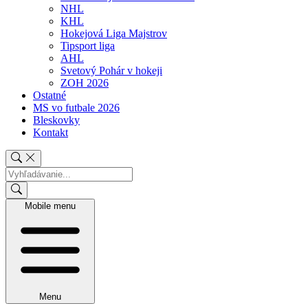
NHL
KHL
Hokejová Liga Majstrov
Tipsport liga
AHL
Svetový Pohár v hokeji
ZOH 2026
Ostatné
MS vo futbale 2026
Bleskovky
Kontakt
Mobile menu
Menu