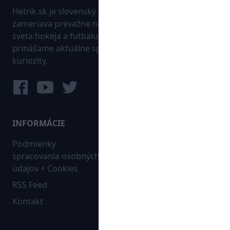
Hetrik.sk je slovenský športový portál, ktorý sa
zameriava prevažne na najnovšie informácie zo
sveta hokeja a futbalu. Pravidelne na dennej báze
prinášame aktuálne správy, góly, zaujímavosti a
kuriozity.
INFORMÁCIE
MAPA WEBU:
Podmienky
Futbal
spracovania osobných
Hokej
údajov + Cookies
Ostatné
RSS Feed
Bleskovky
Kontakt