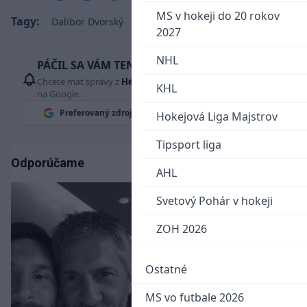
MS v hokeji do 20 rokov
Tagy:
Dalibor Dvorský
2027
NHL
PÁČIL SA VÁM TENTO ČLÁNOK?
Chcete mať správy z
Hetrik.sk
vždy ako prví? Pridajte si nás
KHL
na Google.
Preferovaný zdroj
Google News
Hokejová Liga Majstrov
Tipsport liga
Odporúčame
AHL
Svetový Pohár v hokeji
ZOH 2026
Ostatné
MS vo futbale 2026