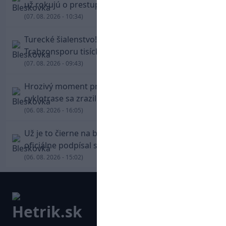
už rokujú o prestupovej čiastke
(07. 08. 2026 - 10:34)
Turecké šialenstvo! Salaha vítali na štadióne
Trabzonsporu tisícky fanúšikov
(07. 08. 2026 - 09:43)
Hrozivý moment pre Zdena Cháru! Na
cyklotrase sa zrazil s bežcom
(06. 08. 2026 - 16:05)
Už je to čierne na bielom: Mohamed Salah
oficiálne podpísal s Trabzonsporom
(06. 08. 2026 - 15:02)