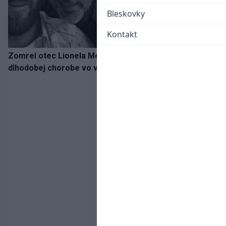
Bleskovky
Kontakt
Zomrel otec Lionela Messiho. Jorge podľahol
dlhodobej chorobe vo veku 68 rokov