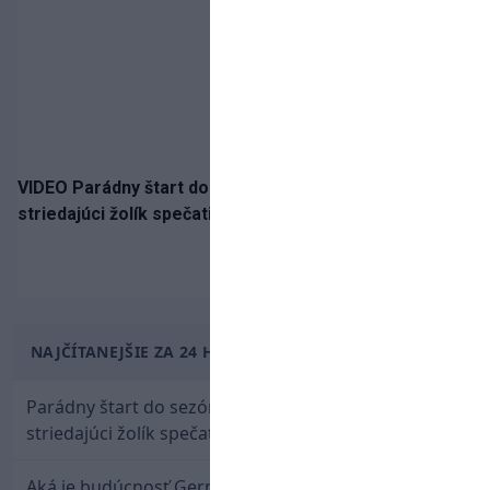
VIDEO Parádny štart do sezóny!: Rýchlik Boženík ako
striedajúci žolík spečatil postup Stoke
NAJČÍTANEJŠIE ZA 24 HODÍN
Parádny štart do sezóny: Rýchlik Boženík ako
striedajúci žolík spečatil postup Stoke
Aká je budúcnosť Gernáta a Pánika? Rusi špekulujú