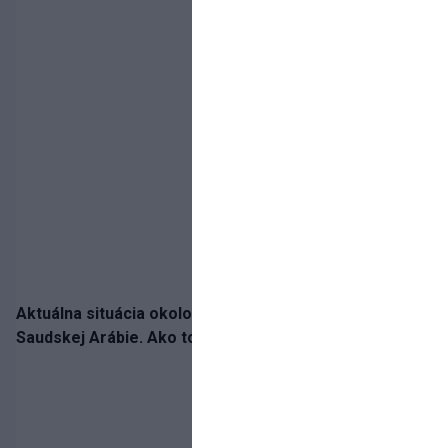
Aktuálna situácia okolo prestupu Haraslína do
Saudskej Arábie. Ako to je?