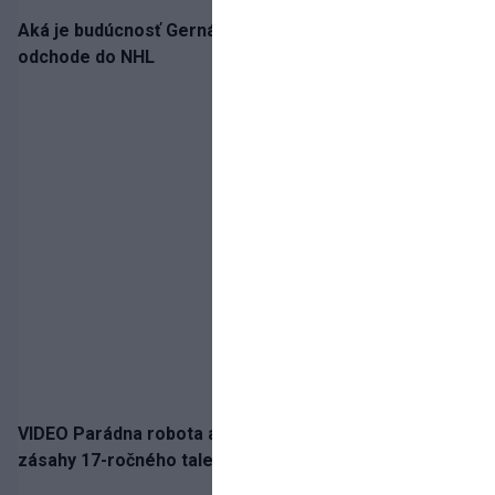
Aká je budúcnosť Gernáta a Pánika? Rusi špekulujú o
odchode do NHL
VIDEO Parádna robota a gól v oslabení! Pozrite si oba
zásahy 17-ročného talentu Rychlíka proti USA