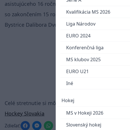
Serie A
asistujúceho 16 ročného Nitrana Šimona Nemca
Kvalifikácia MS 2026
so zakončením 15 ročného útočníka Banskej
Liga Národov
Bystrice Dalibora Dvorského.
EURO 2024
Konferenčná liga
MS klubov 2025
EURO U21
Iné
Hokej
Celé stretnutie si môžete pozrieť
na Youtube
MS v Hokeji 2026
Hockey Slovakia
Slovenský hokej
Zdieľať: