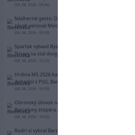
(09. 08. 2026 - 09:46)
Nádherné gesto: De Paul po góle odhalil dres,
zásah venoval Messimu po strate otca
(09. 08. 2026 - 09:39)
Spartak vybavil Bystricu za pár minút: Hrdinom
Trnavy sa stal dvojgólový Polťák
(08. 08. 2026 - 22:27)
Hrdina MS 2026 balí kufre! Ferran Torres sa
dohodol s PSG, Barcelona mu brániť nebude
(08. 08. 2026 - 16:59)
Obrovský úlovok na Anfielde: Liverpool získal z
Barcelony stopéra Arauja
(08. 08. 2026 - 10:32)
Rodri si vybral Barcelonu a odmietol Real. Kluby