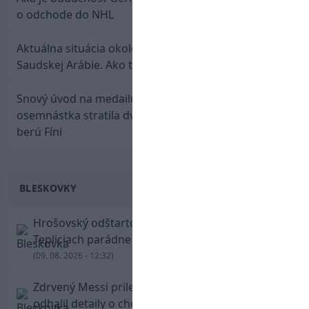
o odchode do NHL
Aktuálna situácia okolo prestupu Haraslína do
Saudskej Arábie. Ako to je?
Snový úvod na medailu nestačil: Slovenská
osemnástka stratila dvojgólový náskok a bronz
berú Fíni
BLESKOVKY
Hrošovský odštartoval šialenú prestrelku! V
Tepliciach parádne skóroval už v prvej minúte
(09. 08. 2026 - 12:32)
Zdrvený Messi priletel do Argentíny, denník
odhalil detaily o chorobe jeho otca