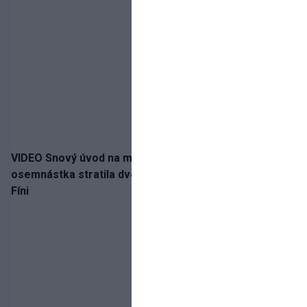
VIDEO Snový úvod na medailu nestačil: Slovenská
osemnástka stratila dvojgólový náskok a bronz berú
Fíni