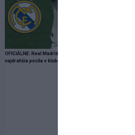
OFICIÁLNE: Real Madrid rozbil bank. Z Lipska prichádza
najdrahšia posila v klubovej histórii