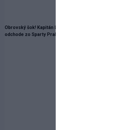
Obrovský šok! Kapitán Lukáš Haraslín je údajne na
odchode zo Sparty Praha