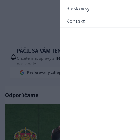
Bleskovky
Kontakt
PÁČIL SA VÁM TENTO ČLÁNOK?
Chcete mať správy z
Hetrik.sk
vždy ako prví? Pridajte si nás
na Google.
Preferovaný zdroj
Google News
Odporúčame