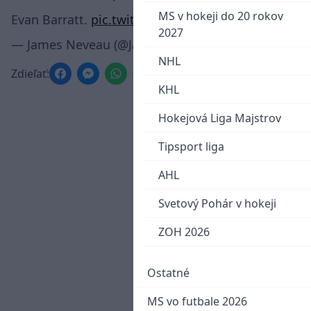
MS v hokeji do 20 rokov
Evan Barratt.
pic.twitter.com/I9xoZFNgpZ
2027
— James Neveau (@JamesNeveau)
July 17, 2017
NHL
Zdieľať:
KHL
Hokejová Liga Majstrov
Tipsport liga
AHL
Svetový Pohár v hokeji
ZOH 2026
Ostatné
MS vo futbale 2026