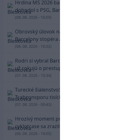
Hrdina MS 2026 balí kufre! Ferran Torres sa
dohodol s PSG, Barcelona mu brániť nebude
(08. 08. 2026 - 16:59)
Obrovský úlovok na Anfielde: Liverpool získal z
Barcelony stopéra Arauja
(08. 08. 2026 - 10:32)
Rodri si vybral Barcelonu a odmietol Real. Kluby
už rokujú o prestupovej čiastke
(07. 08. 2026 - 10:34)
Turecké šialenstvo! Salaha vítali na štadióne
Trabzonsporu tisícky fanúšikov
(07. 08. 2026 - 09:43)
Hrozivý moment pre Zdena Cháru! Na
cyklotrase sa zrazil s bežcom
(06. 08. 2026 - 16:05)