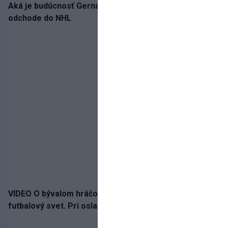
Aká je budúcnosť Gernáta a Pánika? Rusi špekulujú o
odchode do NHL
VIDEO O bývalom hráčovi Zlatých Moraviec hovorí celý
futbalový svet. Pri oslave gólu sa prepadol do turnela