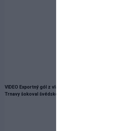
VIDEO Exportný gól z vlastnej polovice: Bývalý útočník
Trnavy šokoval švédskeho giganta