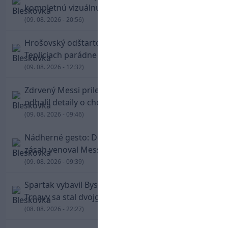
kompletnú vizuálnu identitu
(09. 08. 2026 - 20:56)
Hrošovský odštartoval šialenú prestrelku! V
Tepliciach parádne skóroval už v prvej minúte
(09. 08. 2026 - 12:32)
Zdrvený Messi priletel do Argentíny, denník
odhalil detaily o chorobe jeho otca
(09. 08. 2026 - 09:46)
Nádherné gesto: De Paul po góle odhalil dres,
zásah venoval Messimu po strate otca
(09. 08. 2026 - 09:39)
Spartak vybavil Bystricu za pár minút: Hrdinom
Trnavy sa stal dvojgólový Polťák
(08. 08. 2026 - 22:27)