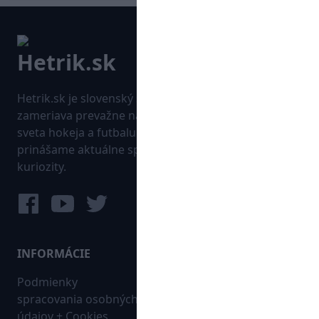
Hetrik.sk je slovenský športový portál, ktorý sa
zameriava prevažne na najnovšie informácie zo
sveta hokeja a futbalu. Pravidelne na dennej báze
prinášame aktuálne správy, góly, zaujímavosti a
kuriozity.
INFORMÁCIE
MAPA WEBU:
Podmienky
Futbal
spracovania osobných
Hokej
údajov + Cookies