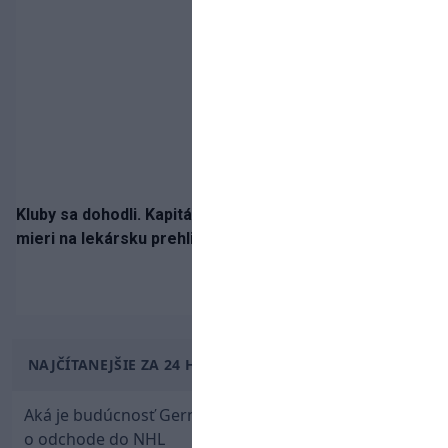
Kluby sa dohodli. Kapitán Sparty Praha Lukáš Haraslín
mieri na lekársku prehliadku
NAJČÍTANEJŠIE ZA 24 HODÍN
Aká je budúcnosť Gernáta a Pánika? Rusi špekulujú
o odchode do NHL