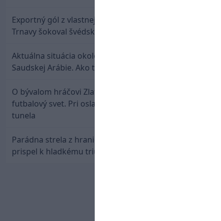
Exportný gól z vlastnej polovice: Bývalý útočník
Trnavy šokoval švédskeho giganta
Aktuálna situácia okolo prestupu Haraslína do
Saudskej Arábie. Ako to je?
O bývalom hráčovi Zlatých Moraviec hovorí celý
futbalový svet. Pri oslave gólu sa prepadol do
tunela
Parádna strela z hranice šestnástky: Rusnák
prispel k hladkému triumfu Seattlu