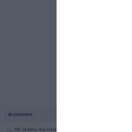
BLESKOVKY
HK Skalica má nový znak. Klub predstavil