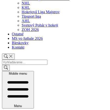
NHL
KHL
Hokejová Liga Majstrov
Tipsport liga
AHL
Svetový Pohár v hokeji
ZOH 2026
Ostatné
MS vo futbale 2026
Bleskovky
Kontakt
Mobile menu
Menu