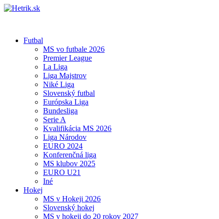
Futbal
MS vo futbale 2026
Premier League
La Liga
Liga Majstrov
Niké Liga
Slovenský futbal
Európska Liga
Bundesliga
Serie A
Kvalifikácia MS 2026
Liga Národov
EURO 2024
Konferenčná liga
MS klubov 2025
EURO U21
Iné
Hokej
MS v Hokeji 2026
Slovenský hokej
MS v hokeji do 20 rokov 2027