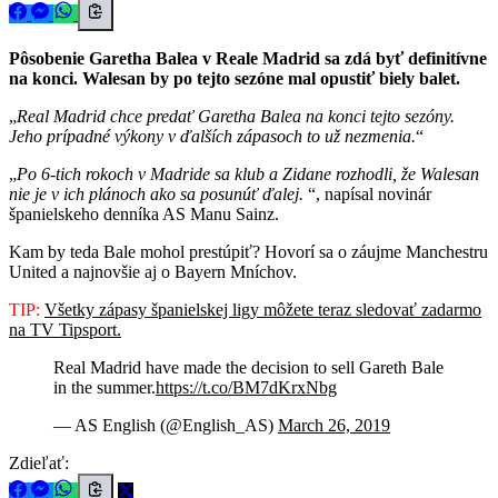
Pôsobenie Garetha Balea v Reale Madrid sa zdá byť definitívne
na konci. Walesan by po tejto sezóne mal opustiť biely balet.
Real Madrid chce predať Garetha Balea na konci tejto sezóny.
Jeho prípadné výkony v ďalších zápasoch to už nezmenia.
Po 6-tich rokoch v Madride sa klub a Zidane rozhodli, že Walesan
nie je v ich plánoch ako sa posunúť ďalej.
, napísal novinár
španielskeho denníka AS Manu Sainz.
Kam by teda Bale mohol prestúpiť? Hovorí sa o záujme Manchestru
United a najnovšie aj o Bayern Mníchov.
TIP:
Všetky zápasy španielskej ligy môžete teraz sledovať zadarmo
na TV Tipsport.
Real Madrid have made the decision to sell Gareth Bale
in the summer.
https://t.co/BM7dKrxNbg
— AS English (@English_AS)
March 26, 2019
Zdieľať: