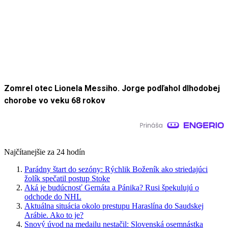
Zomrel otec Lionela Messiho. Jorge podľahol dlhodobej
chorobe vo veku 68 rokov
Najčítanejšie za 24 hodín
Parádny štart do sezóny: Rýchlik Boženík ako striedajúci
žolík spečatil postup Stoke
Aká je budúcnosť Gernáta a Pánika? Rusi špekulujú o
odchode do NHL
Aktuálna situácia okolo prestupu Haraslína do Saudskej
Arábie. Ako to je?
Snový úvod na medailu nestačil: Slovenská osemnástka