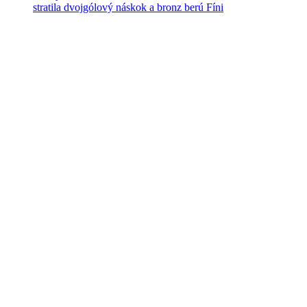
stratila dvojgólový náskok a bronz berú Fíni