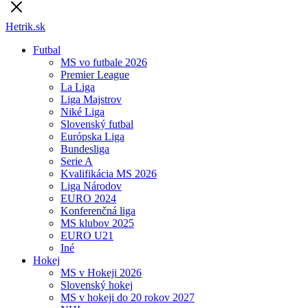
Hetrik.sk
Futbal
MS vo futbale 2026
Premier League
La Liga
Liga Majstrov
Niké Liga
Slovenský futbal
Európska Liga
Bundesliga
Serie A
Kvalifikácia MS 2026
Liga Národov
EURO 2024
Konferenčná liga
MS klubov 2025
EURO U21
Iné
Hokej
MS v Hokeji 2026
Slovenský hokej
MS v hokeji do 20 rokov 2027