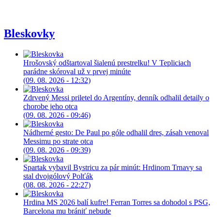
Bleskovky
Hrošovský odštartoval šialenú prestrelku! V Tepliciach
parádne skóroval už v prvej minúte
(09. 08. 2026 - 12:32)
Zdrvený Messi priletel do Argentíny, denník odhalil detaily o
chorobe jeho otca
(09. 08. 2026 - 09:46)
Nádherné gesto: De Paul po góle odhalil dres, zásah venoval
Messimu po strate otca
(09. 08. 2026 - 09:39)
Spartak vybavil Bystricu za pár minút: Hrdinom Trnavy sa
stal dvojgólový Polťák
(08. 08. 2026 - 22:27)
Hrdina MS 2026 balí kufre! Ferran Torres sa dohodol s PSG,
Barcelona mu brániť nebude