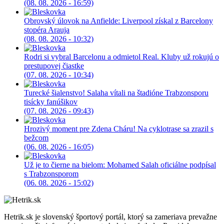
(08. 08. 2026 - 16:59)
Obrovský úlovok na Anfielde: Liverpool získal z Barcelony
stopéra Arauja
(08. 08. 2026 - 10:32)
Rodri si vybral Barcelonu a odmietol Real. Kluby už rokujú o
prestupovej čiastke
(07. 08. 2026 - 10:34)
Turecké šialenstvo! Salaha vítali na štadióne Trabzonsporu
tisícky fanúšikov
(07. 08. 2026 - 09:43)
Hrozivý moment pre Zdena Cháru! Na cyklotrase sa zrazil s
bežcom
(06. 08. 2026 - 16:05)
Už je to čierne na bielom: Mohamed Salah oficiálne podpísal
s Trabzonsporom
(06. 08. 2026 - 15:02)
Hetrik.sk je slovenský športový portál, ktorý sa zameriava prevažne