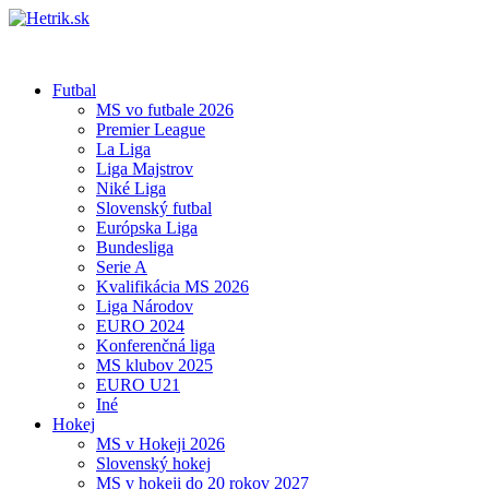
Futbal
MS vo futbale 2026
Premier League
La Liga
Liga Majstrov
Niké Liga
Slovenský futbal
Európska Liga
Bundesliga
Serie A
Kvalifikácia MS 2026
Liga Národov
EURO 2024
Konferenčná liga
MS klubov 2025
EURO U21
Iné
Hokej
MS v Hokeji 2026
Slovenský hokej
MS v hokeji do 20 rokov 2027