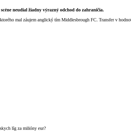
 scéne neudial žiadny výrazný odchod do zahraničia.
o ktorého mal záujem anglický tím Middlesbrough FC. Transfer v hodnote
skych líg za milióny eur?