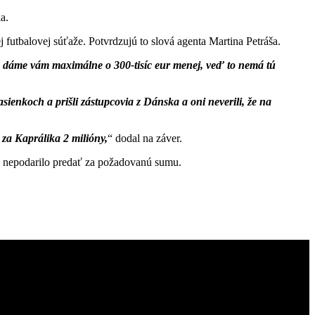
a.
 futbalovej súťaže. Potvrdzujú to slová agenta Martina Petráša.
udí, dáme vám maximálne o 300-tisíc eur menej, veď to nemá tú
sienkoch a prišli zástupcovia z Dánska a oni neverili, že na
 za Kaprálika 2 milióny,
dodal na záver.
e nepodarilo predať za požadovanú sumu.