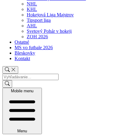
NHL
KHL
Hokejová Liga Majstrov
Tipsport liga
AHL
Svetový Pohár v hokeji
ZOH 2026
Ostatné
MS vo futbale 2026
Bleskovky
Kontakt
Mobile menu
Menu