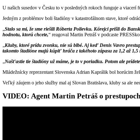
U našich susedov v Česku to v posledných rokoch funguje a viacerí fu
Jedným z problémov boli štadióny v katastrofálnom stave, ktoré odrád
Stalo sa mi, že sme riešili Róberta Polievku. Kórejci prišli do Ban
hodnotu, ktorú chcete,
reagoval Martin Petráš v podcaste PRESSko
Kluby, ktoré prídu zvonku, nie sú blbé. Aj keď Denis Vavro prestup
takomto štadióne majú kúpiť hráča z takéhoto zápasu za 1,2 až 1,5 
Našťastie tie štadióny už máme, je to v poriadku. Potom ale prídete
Mládežnícky reprezentant Slovenska Adrian Kaprálik bol horúcim žel
Veľký záujem o jeho služby mal aj Slovan Bratislava, kluby sa ale ned
VIDEO: Agent Martin Petráš o prestupoch