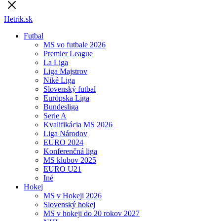
Hetrik.sk
Futbal
MS vo futbale 2026
Premier League
La Liga
Liga Majstrov
Niké Liga
Slovenský futbal
Európska Liga
Bundesliga
Serie A
Kvalifikácia MS 2026
Liga Národov
EURO 2024
Konferenčná liga
MS klubov 2025
EURO U21
Iné
Hokej
MS v Hokeji 2026
Slovenský hokej
MS v hokeji do 20 rokov 2027