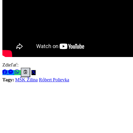
Zdieľať:
Tagy:
MŠK Žilina
Róbert Polievka