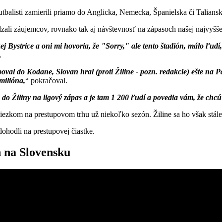
tbalisti zamierili priamo do Anglicka, Nemecka, Španielska či Taliansk
zali záujemcov, rovnako tak aj návštevnosť na zápasoch našej najvyššej
skej Bystrice a oni mi hovoria, že "Sorry," ale tento štadión, málo ľ
.
oval do Kodane, Slovan hral (proti Žiline - pozn. redakcie) ešte na Pa
milióna,
pokračoval.
 do Žiliny na ligový zápas a je tam 1 200 ľudí a povedia vám, že chcú
iezkom na prestupovom trhu už niekoľko sezón. Žiline sa ho však stál
ohodli na prestupovej čiastke.
 na Slovensku