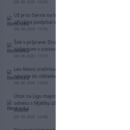
(06. 08. 2026 - 16:05)
Už je to čierne na bielom: Mohamed Salah
oficiálne podpísal s Trabzonsporom
(06. 08. 2026 - 15:02)
Šok v príprave: Druholigová Mallorca s
Valjentom v zostave zdolala PSG
(06. 08. 2026 - 13:57)
Leo Messi zrežíroval obrat Interu Miami, pri
návrate do základu strelil dva góly
(06. 08. 2026 - 13:03)
Útok na Ligu majstrov láka! Slovan hlási na
odvetu s Mjällby už viac ako 13-tisíc predaných
lístkov
(05. 08. 2026 - 22:48)