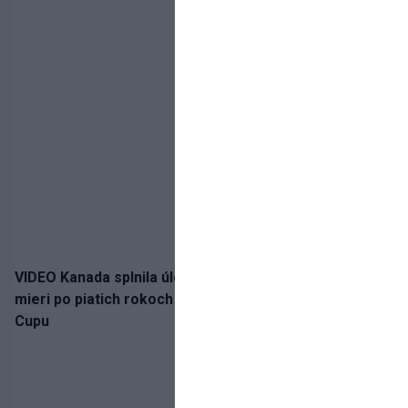
VIDEO Kanada splnila úlohu! Slovenská osemnástka
mieri po piatich rokoch do semifinále Hlinka Gretzky
Cupu