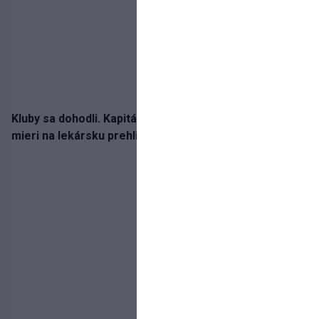
Kluby sa dohodli. Kapitán Sparty Praha Lukáš Haraslín
mieri na lekársku prehliadku