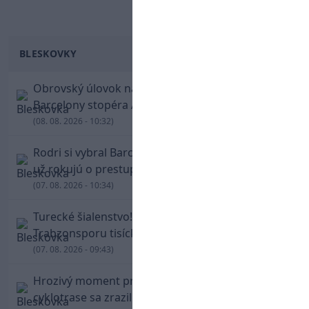
BLESKOVKY
Obrovský úlovok na Anfielde: Liverpool získal z
Barcelony stopéra Arauja
(08. 08. 2026 - 10:32)
Rodri si vybral Barcelonu a odmietol Real. Kluby
už rokujú o prestupovej čiastke
(07. 08. 2026 - 10:34)
Turecké šialenstvo! Salaha vítali na štadióne
Trabzonsporu tisícky fanúšikov
(07. 08. 2026 - 09:43)
Hrozivý moment pre Zdena Cháru! Na
cyklotrase sa zrazil s bežcom