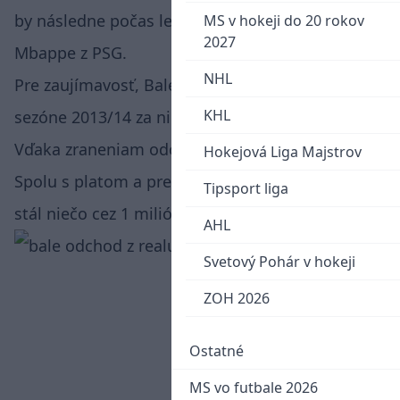
by následne počas leta mal Balea nahradiť Kylian
MS v hokeji do 20 rokov
2027
Mbappe z PSG.
NHL
Pre zaujímavosť, Bale prišiel do Madridu v
KHL
sezóne 2013/14 za niečo cez 100 miliónov Eur.
Vďaka zraneniam odohral spolu iba 159 zápasov.
Hokejová Liga Majstrov
Spolu s platom a prestupovou čiastkou tak klub
Tipsport liga
stál niečo cez 1 milión eur na zápas.
AHL
Svetový Pohár v hokeji
ZOH 2026
Ostatné
MS vo futbale 2026