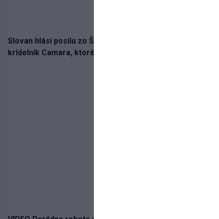
Slovan hlási posilu zo Španielska! Belasých posilní
krídelník Camara, ktorého povedie jeho detský vzor