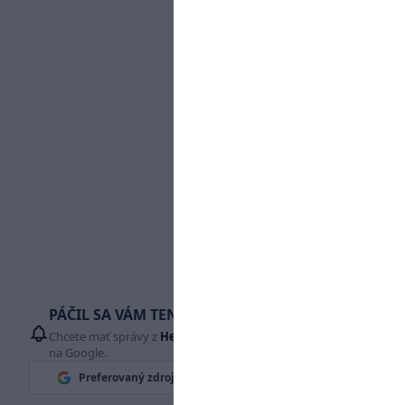
PÁČIL SA VÁM TENTO ČLÁNOK?
Chcete mať správy z
Hetrik.sk
vždy ako prví? Pridajte si nás
na Google.
Preferovaný zdroj
Google News