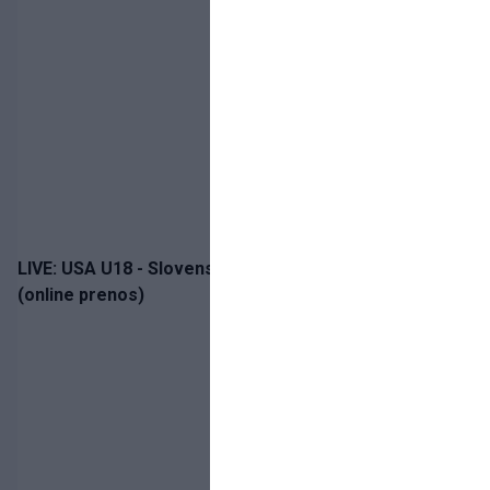
LIVE: USA U18 - Slovensko U18 / Hlinka-Gretzky Cup
(online prenos)