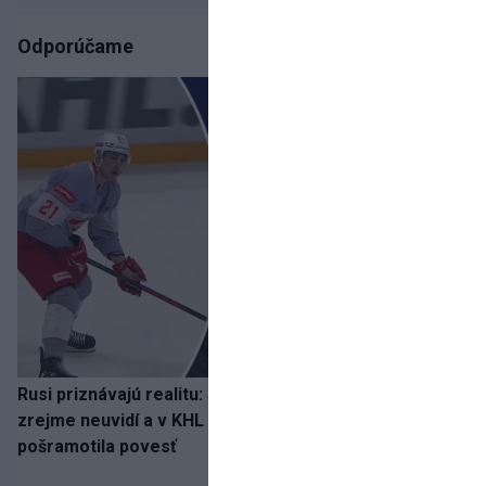
Odporúčame
Rusi priznávajú realitu: Spartak milióny od Ružičku
zrejme neuvidí a v KHL si už nezahrá. Liga si
pošramotila povesť