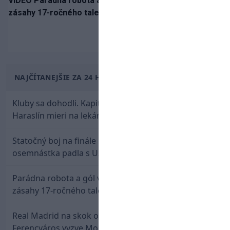
VIDEO Parádna robota a gól v oslabení! Pozrite si oba
zásahy 17-ročného talentu Rychlíka proti USA
NAJČÍTANEJŠIE ZA 24 HODÍN
Kluby sa dohodli. Kapitán Sparty Praha Lukáš
Haraslín mieri na lekársku prehliadku
Statočný boj na finále nestačil: Slovenská
osemnástka padla s USA a zabojuje o bronz
Parádna robota a gól v oslabení! Pozrite si oba
zásahy 17-ročného talentu Rychlíka proti USA
Real Madrid na skok od Slovenska: Borbélyho
Ferencváros vyzve Mourinhove hviezdy