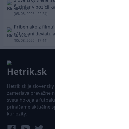
Slovenský trénerský súboj pre Borbélyho,
Škriniar v pozícii kapitána potiahol Fenerbahce
(05. 08. 2026 - 22:24)
Príbeh ako z filmu! Hrdina Slovana Kianga hral
ešte vlani deviatu anglickú ligu
(05. 08. 2026 - 17:44)
Hetrik.sk je slovenský športový portál, ktorý sa
zameriava prevažne na najnovšie informácie zo
sveta hokeja a futbalu. Pravidelne na dennej báze
prinášame aktuálne správy, góly, zaujímavosti a
kuriozity.