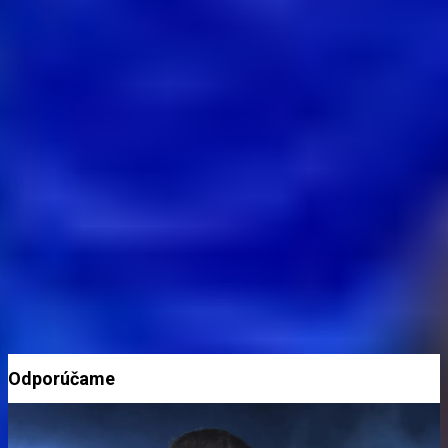
PÁČIL SA VÁM TENTO ČLÁNOK?
Chcete mať správy z
Hetrik.sk
vždy ako prví? Pridajte si nás na
Google.
Preferovaný zdroj
Google News
Odporúčame