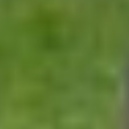
NHL
KHL
Hokejová Liga Majstrov
Tipsport liga
AHL
Svetový Pohár v hokeji
ZOH 2026
Ostatné
MS vo futbale 2026
Bleskovky
Kontakt
Mobile menu
Menu