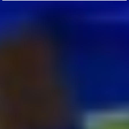
Najčítanejšie za 24 hodín
Parádna robota a gól v oslabení! Pozrite si oba zásahy 17-
ročného talentu Rychlíka proti USA
Statočný boj na finále nestačil: Slovenská osemnástka padla s
USA a zabojuje o bronz
Real Madrid na skok od Slovenska: Borbélyho Ferencváros
vyzve Mourinhove hviezdy
LIVE: Fínsko U18 - Slovensko U18 / Hlinka-Gretzky Cup
(online prenos)
Zomrel otec Lionela Messiho. Jorge podľahol dlhodobej
chorobe vo veku 68 rokov