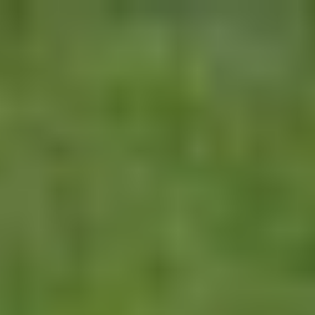
Futbal
MS vo futbale 2026
Premier League
La Liga
Liga Majstrov
Niké Liga
Slovenský futbal
Európska Liga
Bundesliga
Serie A
Kvalifikácia MS 2026
Liga Národov
EURO 2024
Konferenčná liga
MS klubov 2025
EURO U21
Iné
Hokej
MS v Hokeji 2026
Slovenský hokej
MS v hokeji do 20 rokov 2027