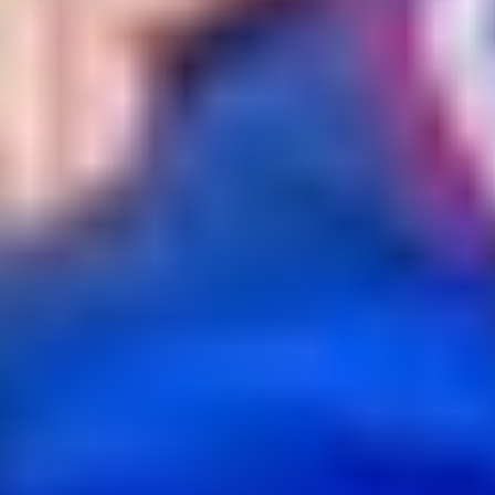
NHL
KHL
Hokejová Liga Majstrov
Tipsport liga
AHL
Svetový Pohár v hokeji
ZOH 2026
Ostatné
MS vo futbale 2026
Bleskovky
Kontakt
Futbal
/
Liga Národov
Reprezentácia zostáva na
východe: V Lige národov
uvidíme Košice aj Prešov. Kde
a za koľko kúpiť vstupenky?
Slovenská futbalová reprezentácia / Zdroj: stvr.sk