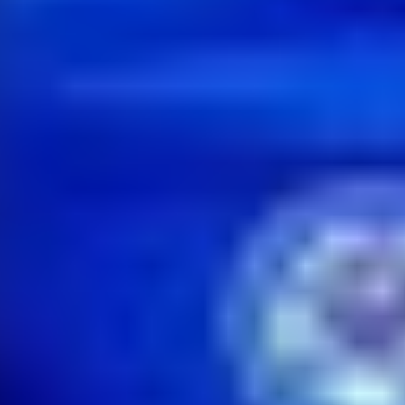
Autor:
Redakcia
09. 06. 2026 - 14:05
Slovenský národný tím odohrá v jesennej edícii Ligy národov
2026/27 všetky tri domáce stretnutia na štadiónoch na východe
republiky.
Zverenci Vladimíra Weissa st. tam po nedávnych prípravných
zápasoch zabojujú o vytúžený postup z C-divízie.
Slovenský futbalový zväz (SFZ) sa rozhodol situovať medzinárodný
futbal do dvoch novopostavených stánkov.
Moderná infraštruktúra oboch štadiónov spĺňa prísne európske
kritériá. Hoci prešovská
Futbal Tatran Aréna
papierovo spadá do
kategórie 3, od UEFA dostala oficiálnu zelenú na usporiadanie
súťažného duelu. Práve na Šariši odštartujú Slováci jesenný blok 26.
septembra súbojom proti Moldavsku.
Zvyšné dva domáce duely bude hostiť
Košická futbalová aréna
.
Najskôr sa tam 29. septembra naši reprezentanti postavia
Kazachstanu a následne 13. novembra privítajú Faerské ostrovy.