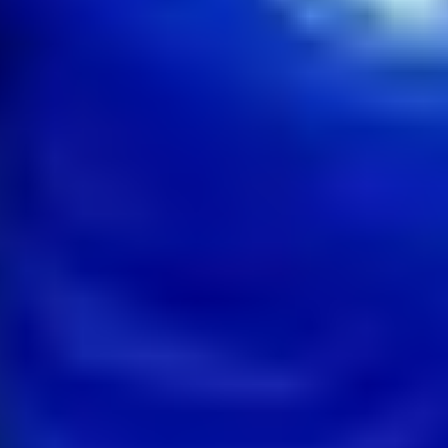
Fanúšikov na východe navyše poteší aj fakt, že do Košíc zavíta v
septembri aj reprezentačná dvadsaťjednotka. Tím pod vedením
Jaroslava Kentoša tam odohrá dôležitý kvalifikačný zápas o postup
na ME 2027 proti rovesníkom z Írska.
Košická Futbalová Aréna počas zápasu Slovenska proti Čiernej Hore - ©
Koláž STVR Šport
Koľko zaplatíte za vstupenky?
Pre fanúšikov, ktorí chcú prísť povzbudiť národný tím priamo na
tribúny, sú už známe cenové relácie. Podľa oficiálneho portálu SFZ
sú aktuálne v predaji lístky na oba košické zápasy (proti
Kazachstanu a Faerským ostrovom).
Ceny vstupeniek sú nasledovné:
1. kategória: 20 €
2. kategória: 15 €
VIP vstupenky: 120 €
ZŤP (vozíčkari): 2 €