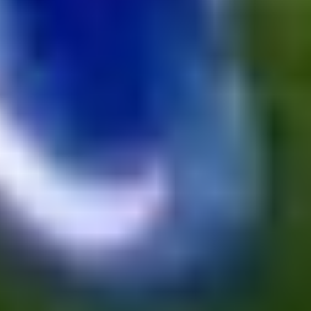
Slovenský trénerský súboj pre Borbélyho, Škriniar v pozícii
kapitána potiahol Fenerbahce
(05. 08. 2026 - 22:24)
Príbeh ako z filmu! Hrdina Slovana Kianga hral ešte vlani
deviatu anglickú ligu
(05. 08. 2026 - 17:44)
Hetrik.sk je slovenský športový portál, ktorý sa zameriava prevažne
na najnovšie informácie zo sveta hokeja a futbalu. Pravidelne na
dennej báze prinášame aktuálne správy, góly, zaujímavosti a
kuriozity.
Informácie
Podmienky spracovania osobných údajov + Cookies