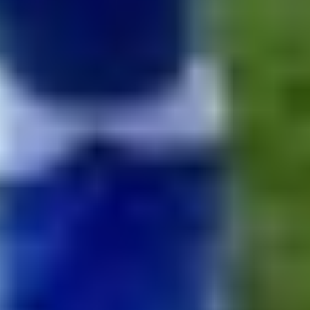
(07. 08. 2026 - 10:34)
Turecké šialenstvo! Salaha vítali na štadióne Trabzonsporu
tisícky fanúšikov
(07. 08. 2026 - 09:43)
Hrozivý moment pre Zdena Cháru! Na cyklotrase sa zrazil s
bežcom
(06. 08. 2026 - 16:05)
Už je to čierne na bielom: Mohamed Salah oficiálne podpísal
s Trabzonsporom
(06. 08. 2026 - 15:02)
Šok v príprave: Druholigová Mallorca s Valjentom v zostave
zdolala PSG
(06. 08. 2026 - 13:57)
Leo Messi zrežíroval obrat Interu Miami, pri návrate do
základu strelil dva góly
(06. 08. 2026 - 13:03)
Útok na Ligu majstrov láka! Slovan hlási na odvetu s Mjällby
už viac ako 13-tisíc predaných lístkov
(05. 08. 2026 - 22:48)