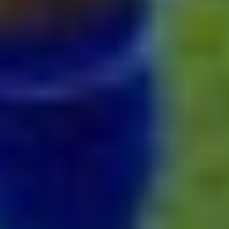
Bleskovky
Obrovský úlovok na Anfielde: Liverpool získal z Barcelony
stopéra Arauja
(08. 08. 2026 - 10:32)
Rodri si vybral Barcelonu a odmietol Real. Kluby už rokujú o
prestupovej čiastke