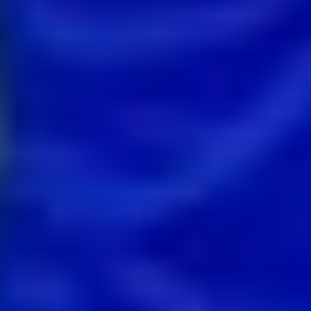
Vstupenky si môžete zakúpiť priamo na oficiálnej stránke SFZ:
vstupenkysfz.sk
Lístky na úvodný reprezentačný zápas v Prešove proti Moldavsku
zatiaľ v systéme dostupné nie sú a ich predaj sa len pripravuje.
Zdieľať:
Tagy:
Slovenský futbalový zväz - SFZ
Slovensko
Zdroj informácií:
Hetrik.sk