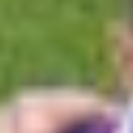
Hetrik.sk
Futbal
MS vo futbale 2026
Premier League
La Liga
Liga Majstrov
Niké Liga
Slovenský futbal
Európska Liga
Bundesliga
Serie A
Kvalifikácia MS 2026
Liga Národov
EURO 2024
Konferenčná liga
MS klubov 2025
EURO U21
Iné
Hokej
MS v Hokeji 2026
Slovenský hokej
MS v hokeji do 20 rokov 2027