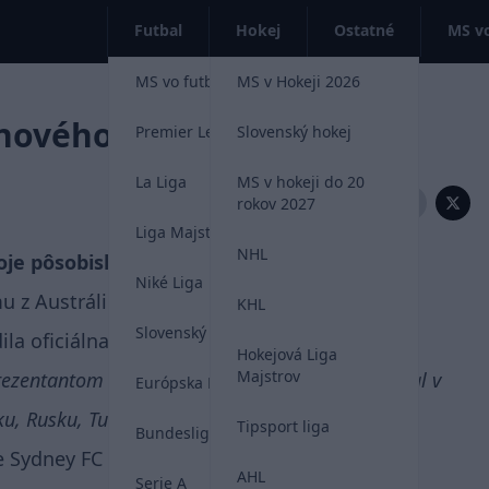
Futbal
Hokej
Ostatné
MS vo
MS vo futbale 2026
MS v Hokeji 2026
 nového zamestnávateľa
Premier League
Slovenský hokej
La Liga
MS v hokeji do 20
Zdieľať:
rokov 2027
Liga Majstrov
NHL
oje pôsobisko v sezóne 2022/23.
Niké Liga
mu z Austrálie
Sydney FC
.
KHL
Slovenský futbal
la oficiálna klubová stránka.
Hokejová Liga
Majstrov
zentantom Slovenska. 31-ročný futbalista vyhral v
Európska Liga
ku, Rusku, Turecku a naposledy v Maďarsku.
Tipsport liga
Bundesliga
e Sydney FC na svojom webe.
AHL
Serie A