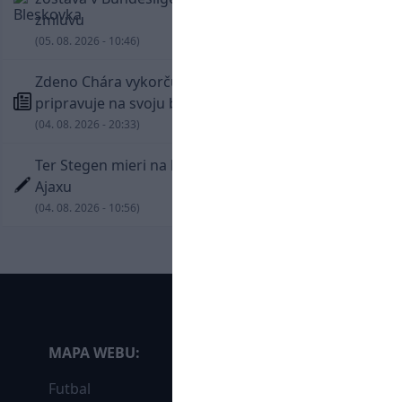
zmluvu
(05. 08. 2026 - 10:46)
Zdeno Chára vykorčuľoval na ľad! V Trenčíne sa
pripravuje na svoju blížiacu sa rozlúčku
(04. 08. 2026 - 20:33)
Ter Stegen mieri na hosťovanie do slávneho
Ajaxu
(04. 08. 2026 - 10:56)
MAPA WEBU:
Futbal