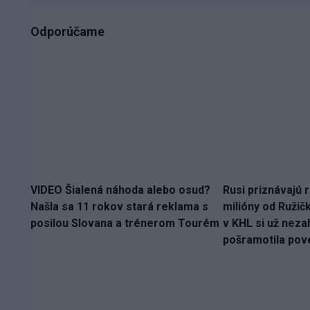
Odporúčame
VIDEO Šialená náhoda alebo osud?
Rusi priznávajú r
Našla sa 11 rokov stará reklama s
milióny od Ružič
posilou Slovana a trénerom Tourém
v KHL si už nezah
pošramotila pov