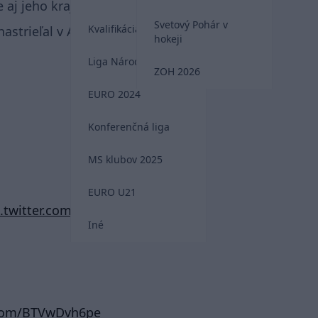
aj jeho krajania Filip Hološko a Karol Kisel.
Svetový Pohár v
Kvalifikácia MS 2026
strieľal v A-League 18 gólov.
hokeji
Liga Národov
ZOH 2026
EURO 2024
Konferenčná liga
MS klubov 2025
EURO U21
c.twitter.com/MXlIfYunGc
Iné
r.com/BTVwDvh6pe