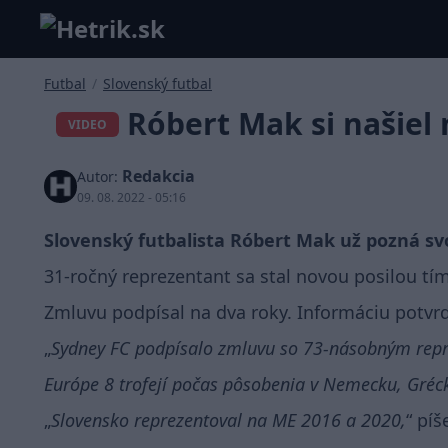
Futbal
/
Slovenský futbal
Róbert Mak si našiel
VIDEO
Redakcia
Autor:
09. 08. 2022 - 05:16
Slovenský futbalista Róbert Mak už pozná sv
31-ročný reprezentant sa stal novou posilou tí
Zmluvu podpísal na dva roky. Informáciu potvrdi
Sydney FC podpísalo zmluvu so 73-násobným repre
Európe 8 trofejí počas pôsobenia v Nemecku, Gréc
Slovensko reprezentoval na ME 2016 a 2020,
píš