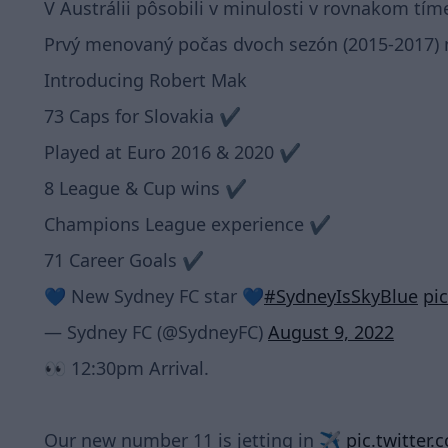
V Austrálii pôsobili v minulosti v rovnakom tíme 
Prvý menovaný počas dvoch sezón (2015-2017) na
Introducing Robert Mak
73 Caps for Slovakia ✔️
Played at Euro 2016 & 2020 ✔️
8 League & Cup wins ✔️
Champions League experience ✔️
71 Career Goals ✔️
💙 New Sydney FC star 💙
#SydneyIsSkyBlue
pi
— Sydney FC (@SydneyFC)
August 9, 2022
👀 12:30pm Arrival.
Our new number 11 is jetting in ✈️
pic.twitte