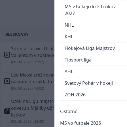
MS v hokeji do 20 rokov
2027
NHL
BLESKOVKY
KHL
Hokejová Liga Majstrov
Šok v príprave: Druholigová Mallorca s
Valjentom v zostave zdolala PSG
Tipsport liga
(06. 08. 2026 - 13:57)
AHL
Leo Messi zrežíroval obrat Interu Miami, pri
návrate do základu strelil dva góly
Svetový Pohár v hokeji
(06. 08. 2026 - 13:03)
ZOH 2026
Útok na Ligu majstrov láka! Slovan hlási na
odvetu s Mjällby už viac ako 13-tisíc predaných
Ostatné
lístkov
(05. 08. 2026 - 22:48)
MS vo futbale 2026