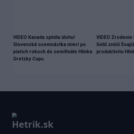
VIDEO Kanada splnila úlohu!
VIDEO Zrodenie 
Slovenská osemnástka mieri po
Selič zničil Švaj
piatich rokoch do semifinále Hlinka
produktivitu Hli
Gretzky Cupu