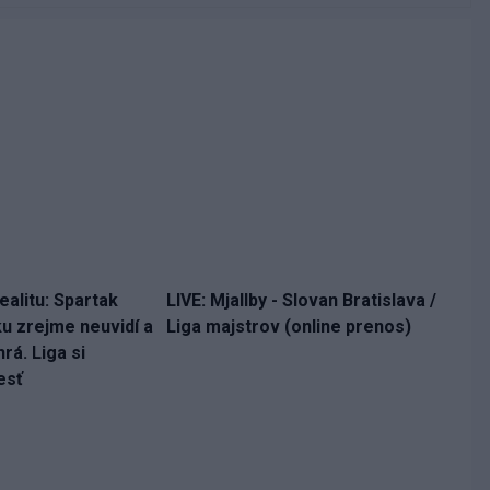
ealitu: Spartak
LIVE: Mjallby - Slovan Bratislava /
ku zrejme neuvidí a
Liga majstrov (online prenos)
rá. Liga si
esť