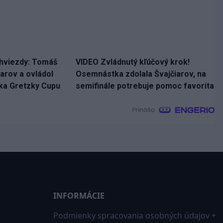
hviezdy: Tomáš
VIDEO Zvládnutý kľúčový krok!
čiarov a ovládol
Osemnástka zdolala Švajčiarov, na
nka Gretzky Cupu
semifinále potrebuje pomoc favorita
INFORMÁCIE
Podmienky spracovania osobných údajov +