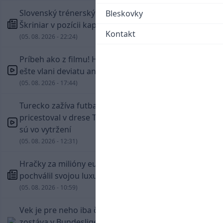
Slovenský trénerský súboj pre Borbélyho,
Bleskovky
Škriniar v pozícii kapitána potiahol Fenerbahce
Kontakt
(05. 08. 2026 - 22:24)
Príbeh ako z filmu! Hrdina Slovana Kianga hral
ešte vlani deviatu anglickú ligu
(05. 08. 2026 - 17:44)
Turecko zažíva futbalové šialenstvo! Salah
pricestoval v drese Trabzonsporu, fanúšikovia
sú vo vytržení
(05. 08. 2026 - 12:31)
Hračky za milióny eur! Cristiano Ronaldo sa
pochválil svojou luxusnou zbierkou áut
(05. 08. 2026 - 10:59)
Vek je pre neho iba číslo! Štyridsaťročný Džeko
zostáva v Bundeslige, so Schalke predĺžil