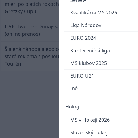
Serie A
mieri po piatich rokoch do semifinále Hlinka
Gretzky Cupu
Kvalifikácia MS 2026
Liga Národov
LIVE: Twente - Dunajská Streda / Konferenčná liga
(online prenos)
EURO 2024
Šialená náhoda alebo osud? Našla sa 11 rokov
Konferenčná liga
stará reklama s posilou Slovana a trénerom
MS klubov 2025
Tourém
EURO U21
Iné
Hokej
MS v Hokeji 2026
Slovenský hokej