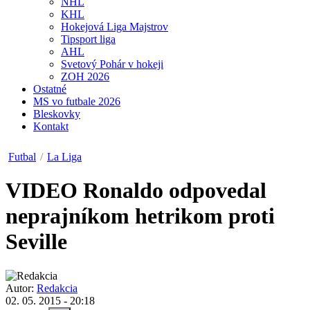
NHL
KHL
Hokejová Liga Majstrov
Tipsport liga
AHL
Svetový Pohár v hokeji
ZOH 2026
Ostatné
MS vo futbale 2026
Bleskovky
Kontakt
Futbal
/
La Liga
VIDEO
Ronaldo odpovedal
neprajníkom hetrikom proti
Seville
Autor:
Redakcia
02. 05. 2015 - 20:18