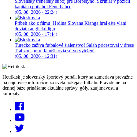
Slovenský trénerský súboj pre Borbélyho, Škriniar v pozícii
kapitána potiahol Fenerbahce
(05. 08. 2026 - 22:24)
Príbeh ako z filmu! Hrdina Slovana Kianga hral ešte vlani
deviatu anglickú ligu
(05. 08. 2026 - 17:44)
Turecko zažíva futbalové šialenstvo! Salah pricestoval v drese
Trabzonsporu, fanúšikovia sú vo vytržení
(05. 08. 2026 - 12:31)
Hetrik.sk je slovenský športový portál, ktorý sa zameriava prevažne
na najnovšie informácie zo sveta hokeja a futbalu. Pravidelne na
dennej báze prinášame aktuálne správy, góly, zaujímavosti a
kuriozity.