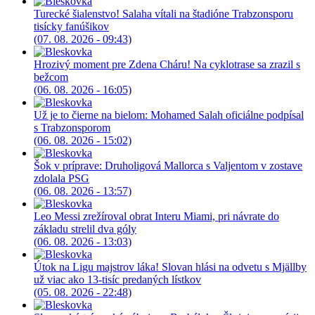
Turecké šialenstvo! Salaha vítali na štadióne Trabzonsporu
tisícky fanúšikov
(07. 08. 2026 - 09:43)
Hrozivý moment pre Zdena Cháru! Na cyklotrase sa zrazil s
bežcom
(06. 08. 2026 - 16:05)
Už je to čierne na bielom: Mohamed Salah oficiálne podpísal
s Trabzonsporom
(06. 08. 2026 - 15:02)
Šok v príprave: Druholigová Mallorca s Valjentom v zostave
zdolala PSG
(06. 08. 2026 - 13:57)
Leo Messi zrežíroval obrat Interu Miami, pri návrate do
základu strelil dva góly
(06. 08. 2026 - 13:03)
Útok na Ligu majstrov láka! Slovan hlási na odvetu s Mjällby
už viac ako 13-tisíc predaných lístkov
(05. 08. 2026 - 22:48)