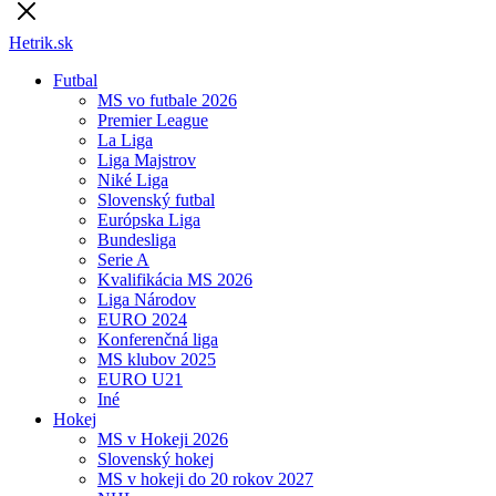
Hetrik.sk
Futbal
MS vo futbale 2026
Premier League
La Liga
Liga Majstrov
Niké Liga
Slovenský futbal
Európska Liga
Bundesliga
Serie A
Kvalifikácia MS 2026
Liga Národov
EURO 2024
Konferenčná liga
MS klubov 2025
EURO U21
Iné
Hokej
MS v Hokeji 2026
Slovenský hokej
MS v hokeji do 20 rokov 2027