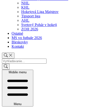
NHL
KHL
Hokejová Liga Majstrov
Tipsport liga
AHL
Svetový Pohár v hokeji
ZOH 2026
Ostatné
MS vo futbale 2026
Bleskovky
Kontakt
Mobile menu
Menu