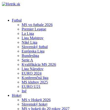
Futbal
MS vo futbale 2026
Premier League
La Liga
Liga Majstrov
Niké Liga
Slovenský futbal
Európska Liga
Bundesliga
Serie A
Kvalifikácia MS 2026
Liga Národov
EURO 2024
Konferenčná liga
MS klubov 2025
EURO U21
Iné
Hokej
MS v Hokeji 2026
Slovenský hokej
MS v hokeji do 20 rokov 2027