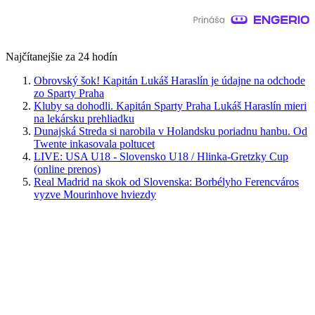
Najčítanejšie za 24 hodín
Obrovský šok! Kapitán Lukáš Haraslín je údajne na odchode
zo Sparty Praha
Kluby sa dohodli. Kapitán Sparty Praha Lukáš Haraslín mieri
na lekársku prehliadku
Dunajská Streda si narobila v Holandsku poriadnu hanbu. Od
Twente inkasovala poltucet
LIVE: USA U18 - Slovensko U18 / Hlinka-Gretzky Cup
(online prenos)
Real Madrid na skok od Slovenska: Borbélyho Ferencváros
vyzve Mourinhove hviezdy